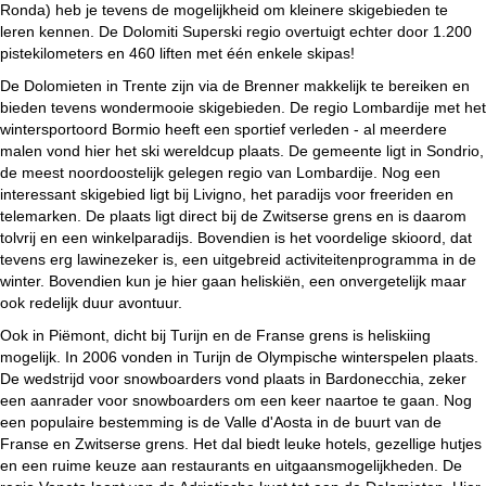
Ronda) heb je tevens de mogelijkheid om kleinere skigebieden te
leren kennen. De Dolomiti Superski regio overtuigt echter door 1.200
pistekilometers en 460 liften met één enkele skipas!
De Dolomieten in Trente zijn via de Brenner makkelijk te bereiken en
bieden tevens wondermooie skigebieden. De regio Lombardije met het
wintersportoord Bormio heeft een sportief verleden - al meerdere
malen vond hier het ski wereldcup plaats. De gemeente ligt in Sondrio,
de meest noordoostelijk gelegen regio van Lombardije. Nog een
interessant skigebied ligt bij Livigno, het paradijs voor freeriden en
telemarken. De plaats ligt direct bij de Zwitserse grens en is daarom
tolvrij en een winkelparadijs. Bovendien is het voordelige skioord, dat
tevens erg lawinezeker is, een uitgebreid activiteitenprogramma in de
winter. Bovendien kun je hier gaan heliskiën, een onvergetelijk maar
ook redelijk duur avontuur.
Ook in Piëmont, dicht bij Turijn en de Franse grens is heliskiing
mogelijk. In 2006 vonden in Turijn de Olympische winterspelen plaats.
De wedstrijd voor snowboarders vond plaats in Bardonecchia, zeker
een aanrader voor snowboarders om een keer naartoe te gaan. Nog
een populaire bestemming is de Valle d'Aosta in de buurt van de
Franse en Zwitserse grens. Het dal biedt leuke hotels, gezellige hutjes
en een ruime keuze aan restaurants en uitgaansmogelijkheden. De