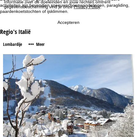
Informatie over de doeleinden en jouw rechten omtrent
activiteiten zijn bovendien sneeuwschoenwandelingen, paragliding,
gegevensbescherming vind je onze
Privacy Policy
.
paardenkoetstochten of ijsklimmen.
Accepteren
Regio's Italië
•••
Lombardije
Meer