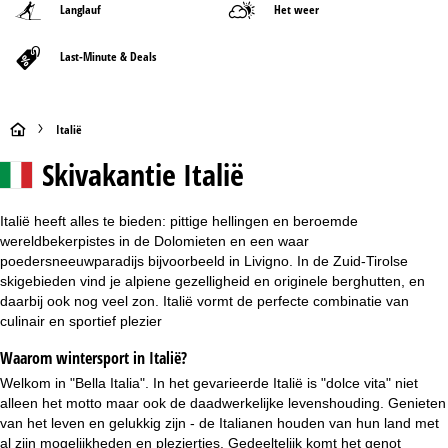
Langlauf
Het weer
Last-Minute & Deals
S
Italië
Skivakantie
Italië
t
a
Italië heeft alles te bieden: pittige hellingen en beroemde
wereldbekerpistes in de Dolomieten en een waar
r
poedersneeuwparadijs bijvoorbeeld in Livigno. In de Zuid-Tirolse
skigebieden vind je alpiene gezelligheid en originele berghutten, en
t
daarbij ook nog veel zon. Italië vormt de perfecte combinatie van
culinair en sportief plezier
p
Waarom wintersport in Italië?
a
Welkom in "Bella Italia". In het gevarieerde Italië is "dolce vita" niet
alleen het motto maar ook de daadwerkelijke levenshouding. Genieten
g
van het leven en gelukkig zijn - de Italianen houden van hun land met
al zijn mogelijkheden en pleziertjes. Gedeeltelijk komt het genot