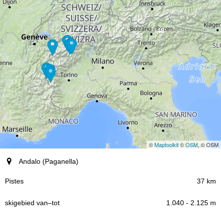
48
30
©
Maptoolkit
©
OSM
, © OSM
Plaatsen (regio)
Andalo (Paganella)
Pistes
37 km
1.040 - 2.125 m
skigebied
–
van
tot