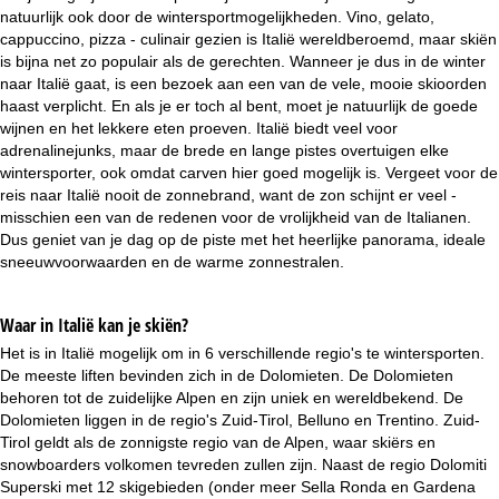
i
natuurlijk ook door de wintersportmogelijkheden. Vino, gelato,
cappuccino, pizza - culinair gezien is Italië wereldberoemd, maar skiën
n
is bijna net zo populair als de gerechten. Wanneer je dus in de winter
naar Italië gaat, is een bezoek aan een van de vele, mooie skioorden
a
haast verplicht. En als je er toch al bent, moet je natuurlijk de goede
wijnen en het lekkere eten proeven. Italië biedt veel voor
adrenalinejunks, maar de brede en lange pistes overtuigen elke
wintersporter, ook omdat carven hier goed mogelijk is. Vergeet voor de
reis naar Italië nooit de zonnebrand, want de zon schijnt er veel -
misschien een van de redenen voor de vrolijkheid van de Italianen.
Dus geniet van je dag op de piste met het heerlijke panorama, ideale
sneeuwvoorwaarden en de warme zonnestralen.
Waar in Italië kan je skiën?
Het is in Italië mogelijk om in 6 verschillende regio's te wintersporten.
De meeste liften bevinden zich in de Dolomieten. De Dolomieten
behoren tot de zuidelijke Alpen en zijn uniek en wereldbekend. De
Dolomieten liggen in de regio's Zuid-Tirol, Belluno en Trentino. Zuid-
Tirol geldt als de zonnigste regio van de Alpen, waar skiërs en
snowboarders volkomen tevreden zullen zijn. Naast de regio Dolomiti
Superski met 12 skigebieden (onder meer Sella Ronda en Gardena