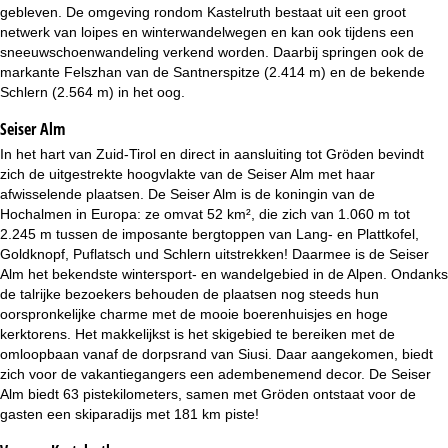
i
gebleven. De omgeving rondom Kastelruth bestaat uit een groot
netwerk van loipes en winterwandelwegen en kan ook tijdens een
n
sneeuwschoenwandeling verkend worden. Daarbij springen ook de
markante Felszhan van de Santnerspitze (2.414 m) en de bekende
a
Schlern (2.564 m) in het oog.
Seiser Alm
In het hart van Zuid-Tirol en direct in aansluiting tot Gröden bevindt
zich de uitgestrekte hoogvlakte van de Seiser Alm met haar
afwisselende plaatsen. De Seiser Alm is de koningin van de
Hochalmen in Europa: ze omvat 52 km², die zich van 1.060 m tot
2.245 m tussen de imposante bergtoppen van Lang- en Plattkofel,
Goldknopf, Puflatsch und Schlern uitstrekken! Daarmee is de Seiser
Alm het bekendste wintersport- en wandelgebied in de Alpen. Ondanks
de talrijke bezoekers behouden de plaatsen nog steeds hun
oorspronkelijke charme met de mooie boerenhuisjes en hoge
kerktorens. Het makkelijkst is het skigebied te bereiken met de
omloopbaan vanaf de dorpsrand van Siusi. Daar aangekomen, biedt
zich voor de vakantiegangers een adembenemend decor. De Seiser
Alm biedt 63 pistekilometers, samen met Gröden ontstaat voor de
gasten een skiparadijs met 181 km piste!