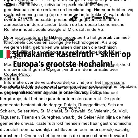
Skigebied
Langlauf
statistische analyse, individuele productaanbevelingen,
geïndividualiseerde reclame en bereikmeting. Hiervoor hebben wij
uw toestemming nodig (op elk moment in te trekken), wat ook de
Het weer
Last-Minute & Deals
overdracht van bepaalde persoonlijke gegevens aan derde
aanbieders in derde landen buiten de Europese Economische
Ruimte inhoudt, zoals Google of Microsoft in de VS.
Door op
accepteren
te klikken, accepteert u het gebruik van niet-
S
Italië
Seiser Alm
Kastelruth
functionele cookies en soortgelijke technologieën. Als u op
weigeren
klikt, gebruiken we alleen diensten die technisch
Skivakantie
Kastelruth - skiën op
noodzakelijk zijn en die nodig zijn voor de uitvoering van het
t
contract.
Europa's grootste Hochalm!
Meer informatie over het gebruik van cookies en de mogelijkheid
a
om uw instellingen te wijzigen, vindt u in de informatie over
Cookie-Policy
.
r
Kastelruth
Informatie over de verantwoordelijke vind je in het
Impressum
.
Kastelruth (1.060 m), bekend geworden door de Kastelruther Spatzen,
Informatie over de doeleinden en jouw rechten omtrent
t
gegevensbescherming vind je onze
Privacy Policy
.
is met zijn historische dorpskern een levendig en traditioneel
bergdorpje, dat het hele jaar door toeristen aantrekt. De grote
p
gemeente bestaat uit de dorpen Pufels, Runggaditsch, Seis am
Accepteren
Schlern, Seiser Alm, St. Michael, St. Oswald, St. Valentin, St. Vigil,
a
Tagusens, Tisens en Sureghes, waarbij de Seiser Alm bijna de hele
gemeente omvat. Kastelruth lokt mensen met haar gastronomische
g
diversiteit, een aanzienlijk nachtleven en een mooi sprookjesachtig
dorpsbeeld. Ondanks het toerisme is de dorpse charme bewaard