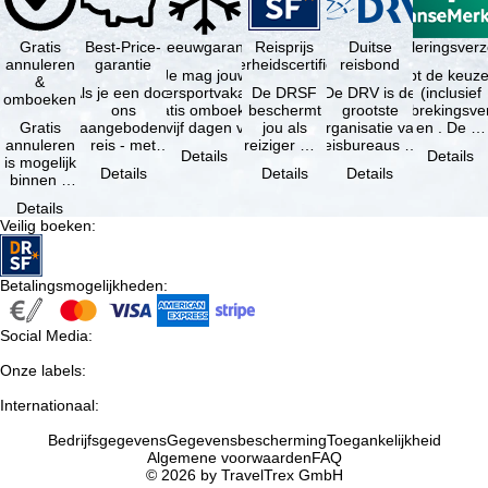
Gratis
Best-Price-
Sneeuwgarantie
Reisprijs
Reisannuleringsverz
Duitse
annuleren
garantie
zekerheidscertificaat
reisbond
Je mag jouw
Je hebt de keuze
&
Als je een door
wintersportvakantie
De DRSF
De DRV is de
(inclusief
omboeken
ons
gratis omboeken
beschermt
grootste
reisonderbrekingsve
Gratis
aangeboden
als vijf dagen voor
jou als
organisatie van
en . De …
annuleren
reis - met
de …
reiziger met
reisbureaus en
Details
Details
is mogelijk
dezelfde inhoud
een
reisorganisaties
Details
Details
Details
binnen 5
en
pakketreis
in Duitsland. …
dagen na
beschikbaarheid
of
Details
de
- bij …
gekoppelde
Veilig boeken
:
boeking,
services bij
als jouw
…
vakantie …
Betalingsmogelijkheden
:
Social Media
:
Onze labels
:
Internationaal
:
Bedrijfsgegevens
Gegevensbescherming
Toegankelijkheid
Algemene voorwaarden
FAQ
© 2026 by TravelTrex GmbH