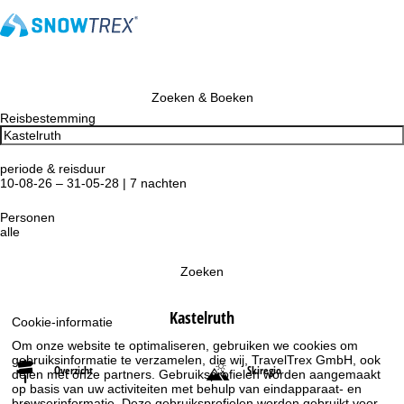
Zoeken & Boeken
Reisbestemming
periode & reisduur
10-08-26 – 31-05-28 | 7 nachten
Personen
alle
Zoeken
Kastelruth
Cookie-informatie
Om onze website te optimaliseren, gebruiken we cookies om
gebruiksinformatie te verzamelen, die wij, TravelTrex GmbH, ook
Overzicht
Skiregio
delen met onze partners. Gebruiksprofielen worden aangemaakt
op basis van uw activiteiten met behulp van eindapparaat- en
browserinformatie. Deze gebruiksprofielen worden gebruikt voor