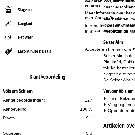
weigeren
klikt, gebruiken 
Völs am Schlern 
contract.
haar verschillen
Skigebied
t
Meer informatie over het g
over
Cookie-Policy
.
Alternatieven v
Langlauf
p
loipes en winte
Informatie over de verantw
gegevensbescherming vin
hierbij zijn de 
a
Het weer
Seiser Alm
g
Accepteren
In het hart van 
Last-Minute & Deals
Seiser Alm is d
i
Plattkofel, Gold
talrijke bezoeke
n
skigebied te be
Klantbeoordeling
De Seiser Alm bi
a
Vervoer Völs am 
Völs am Schlern
Trein: Bolzano
Aantal beoordelingen:
127
Vliegtuig: In
Aanbeveling:
100 %
Open de route
Plaats
9,1
Artikelen ove
Skigebied
9,3