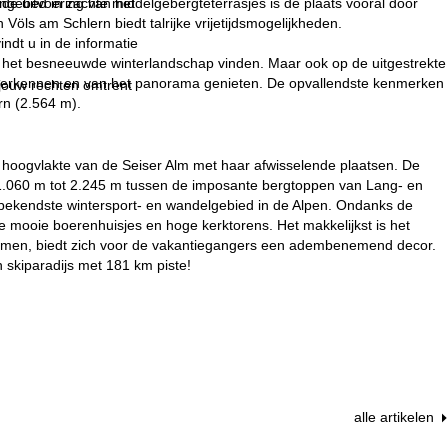
 de uitvoering van het
Ingebed in zachte middelgebergteterrasjes is de plaats vooral door
öls am Schlern biedt talrijke vrijetijdsmogelijkheden.
indt u in de informatie
r het besneeuwde winterlandschap vinden. Maar ook op de uitgestrekte
verkennen en van het panorama genieten. De opvallendste kenmerken
 jouw rechten omtrent
rn (2.564 m).
kte hoogvlakte van de Seiser Alm met haar afwisselende plaatsen. De
 1.060 m tot 2.245 m tussen de imposante bergtoppen van Lang- en
t bekendste wintersport- en wandelgebied in de Alpen. Ondanks de
 mooie boerenhuisjes en hoge kerktorens. Het makkelijkst is het
omen, biedt zich voor de vakantiegangers een adembenemend decor.
 skiparadijs met 181 km piste!
alle artikelen