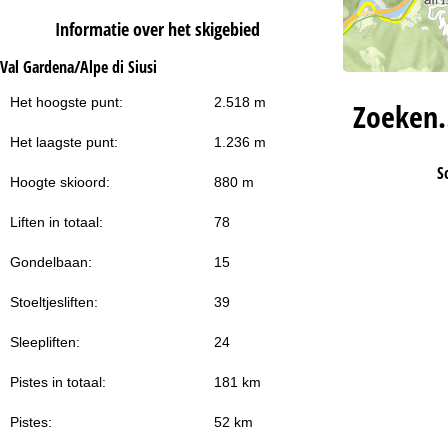
Informatie over het skigebied
Val Gardena/Alpe di Siusi
Het hoogste punt:
2.518 m
Zoeken
Het laagste punt:
1.236 m
S
Hoogte skioord:
880 m
Liften in totaal:
78
Gondelbaan:
15
Stoeltjesliften:
39
Sleepliften:
24
Pistes in totaal:
181 km
Pistes:
52 km