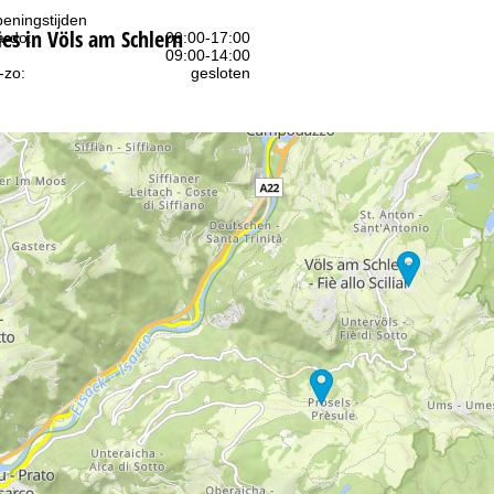
eningstijden
s in Völs am Schlern
-do:
09:00-17:00
09:00-14:00
-zo:
gesloten
Advies
ar contactpagina