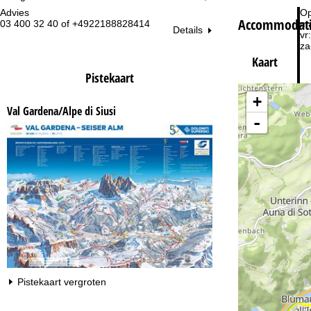
Advies
Op
Accommodatie
03 400 32 40 of +4922188828414
ma
Details
vr:
za
Kaart
Pistekaart
+
Val Gardena/Alpe di Siusi
-
Na
Pistekaart vergroten