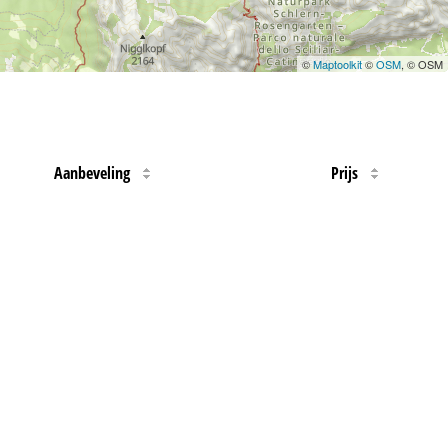
©
Maptoolkit
©
OSM
, © OSM
Aanbeveling
Prijs