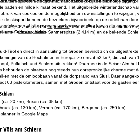
we alleen diensten die technisch noodzakelijk zijn en die nodig zijn voor
schittert op 880 m hoogte met haar aantrekkelijke en zonnige ligging. 
de baden en milde klimaat bekend. Het uitgebreide winterlandschap van V
ebruik van cookies en de mogelijkheid om uw instellingen te wijzigen, v
oor de skisport kunnen de bezoekers bijvoorbeeld op de rodelbaan doo
rwandelwegen of bij een sneeuwschoenwandeling kan je die omgeving 
oordelijke vind je in het
Impressum
. Informatie over de doeleinden en
d je onze
Privacy Policy
.
markante Felszahn van de Santnerspitze (2.414 m) en de bekende Schle
Zuid-Tirol en direct in aansluiting tot Gröden bevindt zich de uitgestre
e koningin van de Hochalmen in Europa: ze omvat 52 km², die zich van
knopf, Puflatsch und Schlern uitstrekken! Daarmee is de Seiser Alm he
rs behouden de plaatsen nog steeds hun oorspronkelijke charme met de
reiken met de omloopbaan vanaf de dorpsrand van Siusi. Daar aangek
edt 63 pistekilometers, samen met Gröden ontstaat voor de gasten een
Schlern
 (ca. 20 km), Brixen (ca. 35 km)
nsbruck (ca. 130 km), Verona (ca. 170 km), Bergamo (ca. 250 km)
planner in
Google Maps
r Völs am Schlern