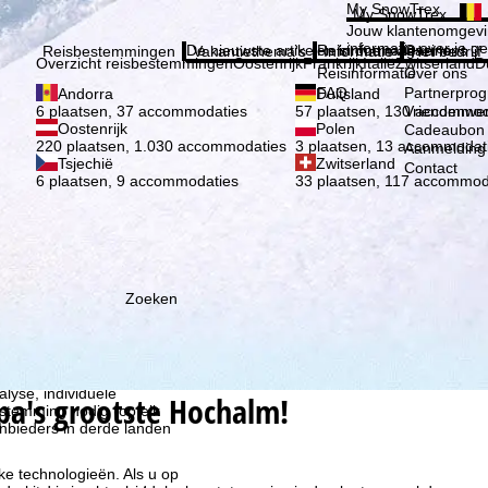
Kies 
My SnowTrex
My SnowTrex
Aanmelden
Jouw klantenomgevi
informatie over je g
De nieuwste artikelen in ons magazine
Reisinformatie
Over ons
Reisbestemmingen
Vakantiethema's
Informatie
Het bedrijf
Overzicht reisbestemmingen
Oostenrijk
Frankrijk
Italië
Zwitserland
D
Reisinformatie
Over ons
FAQ
Partnerpro
Andorra
Duitsland
Vriendenwer
6 plaatsen, 37 accommodaties
57 plaatsen, 130 accommod
Oostenrijk
Polen
Cadeaubon
220 plaatsen, 1.030 accommodaties
3 plaatsen, 13 accommodat
Aanmelding 
Tsjechië
Zwitserland
Contact
6 plaatsen, 9 accommodaties
33 plaatsen, 117 accommod
Zoeken
ie wij, TravelTrex GmbH,
n met behulp van
lyse, individuele
opa's grootste Hochalm!
estemming nodig (op elk
nbieders in derde landen
jke technologieën. Als u op