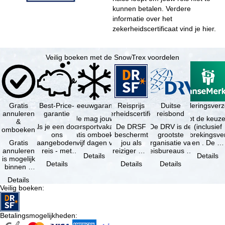
kunnen betalen. Verdere
informatie over het
zekerheidscertificaat vind je
hier
.
Veilig boeken met de SnowTrex voordelen
Gratis
Best-Price-
Sneeuwgarantie
Reisprijs
Reisannuleringsverz
Duitse
annuleren
garantie
zekerheidscertificaat
reisbond
Je mag jouw
Je hebt de keuze
&
Als je een door
wintersportvakantie
De DRSF
De DRV is de
(inclusief
omboeken
ons
gratis omboeken
beschermt
grootste
reisonderbrekingsve
Gratis
aangeboden
als vijf dagen voor
jou als
organisatie van
en . De …
annuleren
reis - met
de …
reiziger met
reisbureaus en
Details
Details
is mogelijk
dezelfde inhoud
een
reisorganisaties
Details
Details
Details
binnen 5
en
pakketreis
in Duitsland. …
dagen na
beschikbaarheid
of
Details
de
- bij …
gekoppelde
Veilig boeken
:
boeking,
services bij
als jouw
…
vakantie …
Betalingsmogelijkheden
: