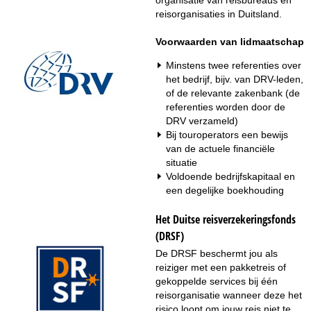
i
reisorganisaties in Duitsland.
n
Voorwaarden van lidmaatschap
a
Minstens twee referenties over
het bedrijf, bijv. van DRV-leden,
of de relevante zakenbank (de
referenties worden door de
DRV verzameld)
Bij touroperators een bewijs
van de actuele financiële
situatie
Voldoende bedrijfskapitaal en
een degelijke boekhouding
Het Duitse reisverzekeringsfonds
(DRSF)
De
DRSF
beschermt jou als
reiziger met een pakketreis of
gekoppelde services bij één
reisorganisatie wanneer deze het
risico loopt om jouw reis niet te