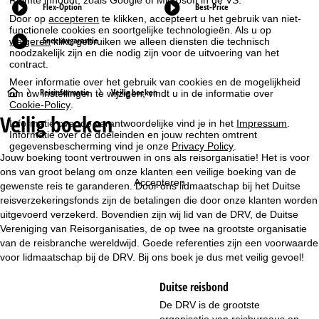
Ruimte inhoudt, zoals Google of Microsoft in de VS.
Flex-Option
Best-Price
Door op
accepteren
te klikken, accepteert u het gebruik van niet-
functionele cookies en soortgelijke technologieën. Als u op
Sneeuwgarantie
weigeren
klikt, gebruiken we alleen diensten die technisch
noodzakelijk zijn en die nodig zijn voor de uitvoering van het
contract.
Meer informatie over het gebruik van cookies en de mogelijkheid
S
Reisinformatie
Veilig boeken
om uw instellingen te wijzigen, vindt u in de informatie over
Cookie-Policy
.
Veilig boeken
t
Informatie over de verantwoordelijke vind je in het
Impressum
.
Informatie over de doeleinden en jouw rechten omtrent
gegevensbescherming vind je onze
Privacy Policy
.
a
Jouw boeking toont vertrouwen in ons als reisorganisatie! Het is voor
ons van groot belang om onze klanten een veilige boeking van de
r
Accepteren
gewenste reis te garanderen. Door ons lidmaatschap bij het Duitse
reisverzekeringsfonds zijn de betalingen die door onze klanten worden
t
uitgevoerd verzekerd. Bovendien zijn wij lid van de DRV, de Duitse
Vereniging van Reisorganisaties, de op twee na grootste organisatie
p
van de reisbranche wereldwijd. Goede referenties zijn een voorwaarde
voor lidmaatschap bij de DRV. Bij ons boek je dus met veilig gevoel!
a
Duitse reisbond
g
De
DRV
is de grootste
organisatie van reisbureaus en