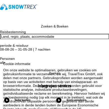
Zoeken & Boeken
Reisbestemming
periode & reisduur
08-08-26 – 31-05-28 | 7 nachten
Personen
alle
Cookie-informatie
Om onze website te optimaliseren, gebruiken we cookies om
Zoeken
gebruiksinformatie te verzamelen, die wij, TravelTrex GmbH, ook
delen met onze partners. Gebruiksprofielen worden aangemaakt
op basis van uw activiteiten met behulp van eindapparaat- en
Inbegrepen services
browserinformatie. Deze gebruiksprofielen worden gebruikt voor
statistische analyse, individuele productaanbevelingen,
geïndividualiseerde reclame en bereikmeting. Hiervoor hebben wij
uw toestemming nodig (op elk moment in te trekken), wat ook de
Veilig boeken
Gratis annuleren
overdracht van bepaalde persoonlijke gegevens aan derde
aanbieders in derde landen buiten de Europese Economische