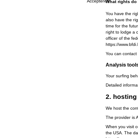
Accepteren
What rights do
You have the rig
also have the rig
time for the fut
right to lodge a
officer of the fe
https://www.bfdi
You can contact 
Analysis tools
Your surfing beh
Detailed informa
2. hosting
We host the con
The provider is
When you visit o
the USA. The dat