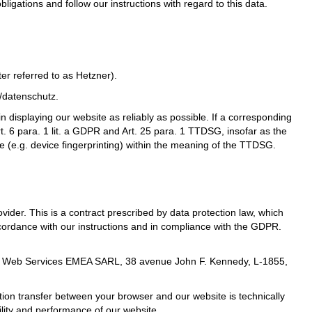
bligations and follow our instructions with regard to this data.
r referred to as Hetzner).
s/datenschutz
.
in displaying our website as reliably as possible. If a corresponding
t. 6 para. 1 lit. a GDPR and Art. 25 para. 1 TTDSG, insofar as the
e (e.g. device fingerprinting) within the meaning of the TTDSG.
der. This is a contract prescribed by data protection law, which
ccordance with our instructions and in compliance with the GDPR.
n Web Services EMEA SARL, 38 avenue John F. Kennedy, L-1855,
ion transfer between your browser and our website is technically
ility and performance of our website.