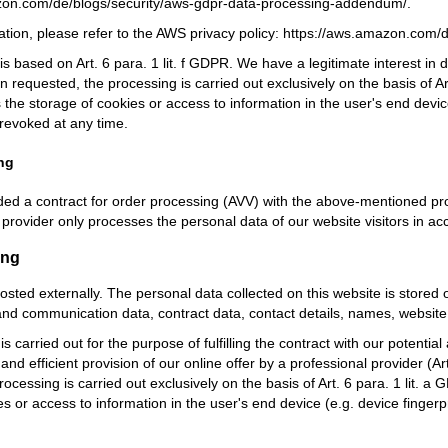
zon.com/de/blogs/security/aws-gdpr-data-processing-addendum/
.
tion, please refer to the AWS privacy policy:
https://aws.amazon.com/d
 based on Art. 6 para. 1 lit. f GDPR. We have a legitimate interest in d
 requested, the processing is carried out exclusively on the basis of Ar
 the storage of cookies or access to information in the user's end devic
revoked at any time.
ng
d a contract for order processing (AVV) with the above-mentioned provi
 provider only processes the personal data of our website visitors in a
ing
hosted externally. The personal data collected on this website is stored
nd communication data, contract data, contact details, names, website
is carried out for the purpose of fulfilling the contract with our potentia
 and efficient provision of our online offer by a professional provider (A
rocessing is carried out exclusively on the basis of Art. 6 para. 1 lit. 
es or access to information in the user's end device (e.g. device finge