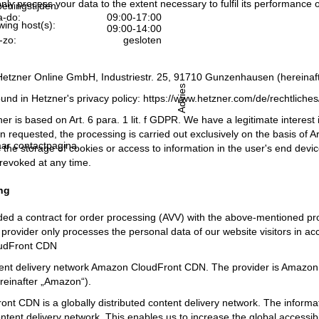
only process your data to the extent necessary to fulfil its performance o
eningstijden
-do:
09:00-17:00
wing host(s):
09:00-14:00
-zo:
gesloten
Hetzner Online GmbH, Industriestr. 25, 91710 Gunzenhausen (hereinafte
Advies
ound in Hetzner's privacy policy:
https://www.hetzner.com/de/rechtliche
r is based on Art. 6 para. 1 lit. f GDPR. We have a legitimate interest 
 requested, the processing is carried out exclusively on the basis of Ar
ar contactpagina
 the storage of cookies or access to information in the user's end devic
revoked at any time.
ng
d a contract for order processing (AVV) with the above-mentioned provi
 provider only processes the personal data of our website visitors in a
udFront CDN
ent delivery network Amazon CloudFront CDN. The provider is Amazo
einafter „Amazon“).
t CDN is a globally distributed content delivery network. The informat
ontent delivery network. This enables us to increase the global accessib