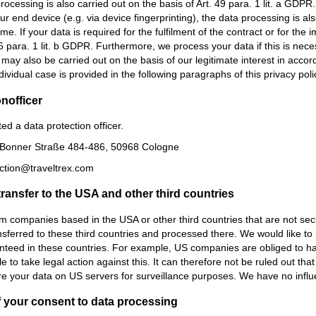
rocessing is also carried out on the basis of Art. 49 para. 1 lit. a GDP
our end device (e.g. via device fingerprinting), the data processing is a
ime. If your data is required for the fulfilment of the contract or for t
 6 para. 1 lit. b GDPR. Furthermore, we process your data if this is necess
ay also be carried out on the basis of our legitimate interest in accord
ividual case is provided in the following paragraphs of this privacy poli
n­officer
d a data protection officer.
 Bonner Straße 484-486, 50968 Cologne
ection@traveltrex.com
transfer to the USA and other third countries
m companies based in the USA or other third countries that are not secur
sferred to these third countries and processed there. We would like to p
teed in these countries. For example, US companies are obliged to hand
e to take legal action against this. It can therefore not be ruled out th
e your data on US servers for surveillance purposes. We have no influe
 your consent to data processing