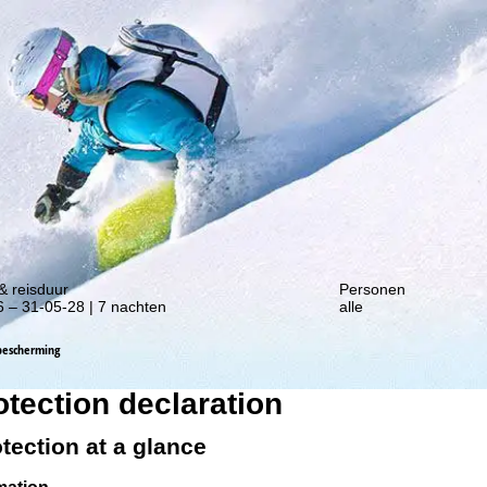
gte van onze kortingsacties!
& reisduur
Personen
 – 31-05-28 | 7 nachten
alle
escherming
otection declaration
otection at a glance