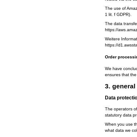
The use of Amazo
1 lit. f GDPR).
The data transfe
https://aws.ama
Weitere Informa
https://d1.awss
Order processi
We have conclude
ensures that the
3. genera
Data protecti
The operators of
statutory data pr
When you use thi
what data we col