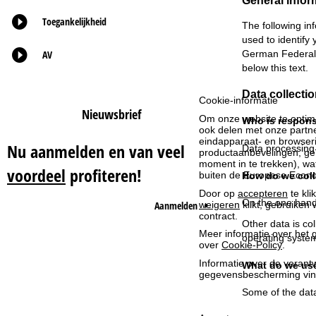
General infor
Toegankelijkheid
t
The following in
used to identify
AV
German Federal D
p
below this text.
a
Data collectio
Cookie-informatie
Nieuwsbrief
g
Om onze website te optima
Who is responsi
ook delen met onze partne
i
eindapparaat- en browserin
Nu aanmelden en van veel
Data processing o
productaanbevelingen, geï
moment in te trekken), w
voordeel
profiteren!
n
buiten de Europese Econom
How do we coll
Door op
accepteren
te kli
a
On the one hand,
Aanmelden
weigeren
klikt, gebruiken 
contract.
Other data is col
Meer informatie over het g
operating system
over
Cookie-Policy
.
Informatie over de verantw
What do we use
gegevensbescherming vin
Some of the data