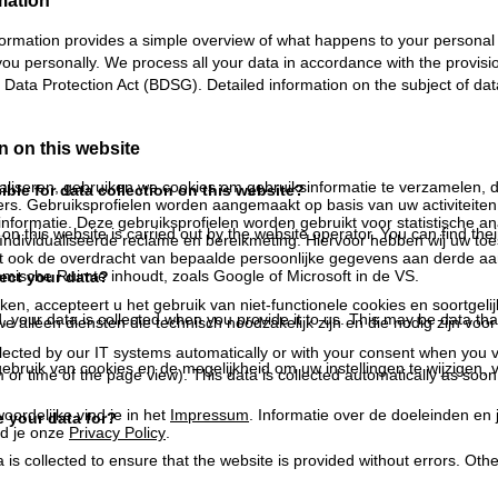
mation
formation provides a simple overview of what happens to your personal d
 you personally. We process all your data in accordance with the provi
ata Protection Act (BDSG). Detailed information on the subject of data 
n on this website
liseren, gebruiken we cookies om gebruiksinformatie te verzamelen, d
ble for data collection on this website?
rs. Gebruiksprofielen worden aangemaakt op basis van uw activiteite
formatie. Deze gebruiksprofielen worden gebruikt voor statistische ana
n this website is carried out by the website operator. You can find thei
ndividualiseerde reclame en bereikmeting. Hiervoor hebben wij uw to
at ook de overdracht van bepaalde persoonlijke gegevens aan derde aa
ische Ruimte inhoudt, zoals Google of Microsoft in de VS.
ect your data?
kken, accepteert u het gebruik van niet-functionele cookies en soortgeli
 your data is collected when you provide it to us. This may be data tha
we alleen diensten die technisch noodzakelijk zijn en die nodig zijn voor
lected by our IT systems automatically or with your consent when you visi
ebruik van cookies en de mogelijkheid om uw instellingen te wijzigen, v
 or time of the page view). This data is collected automatically as soon
oordelijke vind je in het
Impressum
. Informatie over de doeleinden en
 your data for?
d je onze
Privacy Policy
.
 is collected to ensure that the website is provided without errors. Ot