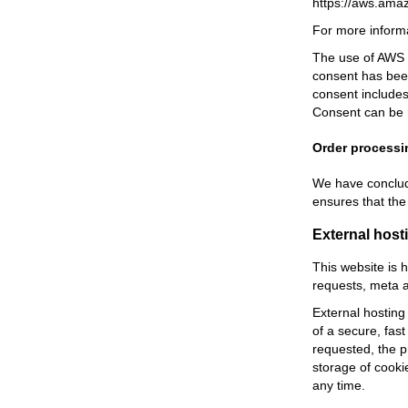
https://aws.ama
For more informa
The use of AWS is
consent has been
consent includes
Consent can be 
Order processi
We have conclude
ensures that the
External host
This website is 
requests, meta a
External hosting 
of a secure, fast
requested, the p
storage of cooki
any time.