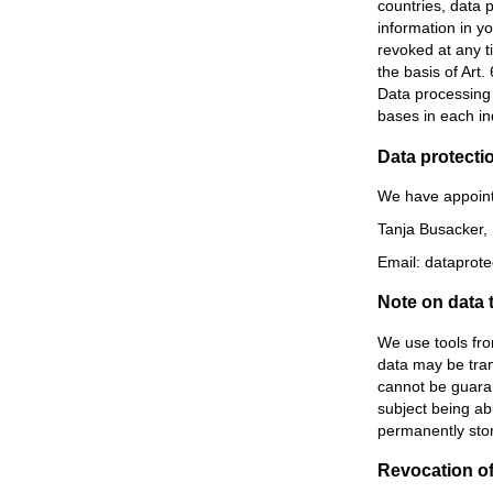
countries, data p
information in y
revoked at any t
the basis of Art.
Data processing m
bases in each ind
Data protectio
We have appointe
Tanja Busacker,
Email: dataprot
Note on data 
We use tools fro
data may be tran
cannot be guaran
subject being abl
permanently stor
Revocation of