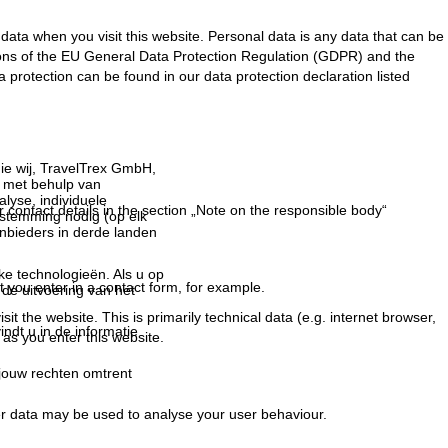
ata when you visit this website. Personal data is any data that can be
sions of the EU General Data Protection Regulation (GDPR) and the
protection can be found in our data protection declaration listed
ie wij, TravelTrex GmbH,
n met behulp van
lyse, individuele
r contact details in the section „Note on the responsible body“
estemming nodig (op elk
nbieders in derde landen
jke technologieën. Als u op
t you enter in a contact form, for example.
 de uitvoering van het
t the website. This is primarily technical data (e.g. internet browser,
indt u in de informatie
 as you enter this website.
 jouw rechten omtrent
her data may be used to analyse your user behaviour.