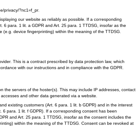
e/privacy/?nc1=f_pr
.
isplaying our website as reliably as possible. If a corresponding
t. 6 para. 1 lit. a GDPR and Art. 25 para. 1 TTDSG, insofar as the
e (e.g. device fingerprinting) within the meaning of the TTDSG.
der. This is a contract prescribed by data protection law, which
ccordance with our instructions and in compliance with the GDPR.
 on the servers of the hoster(s). This may include IP addresses, contact
 accesses and other data generated via a website.
l and existing customers (Art. 6 para. 1 lit. b GDPR) and in the interest
rt. 6 para. 1 lit. f GDPR). If a corresponding consent has been
a GDPR and Art. 25 para. 1 TTDSG, insofar as the consent includes the
rprinting) within the meaning of the TTDSG. Consent can be revoked at