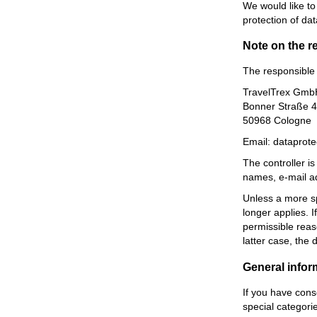
We would like to
protection of dat
Note on the r
The responsible 
TravelTrex Gmb
Bonner Straße 
50968 Cologne
Email: dataprot
The controller i
names, e-mail add
Unless a more spe
longer applies. 
permissible reaso
latter case, the 
General infor
If you have cons
special categori