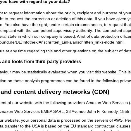
 you have with regard to your data?
ht to request information about the origin, recipient and purpose of you
ht to request the correction or deletion of this data. If you have given
ure. You also have the right, under certain circumstances, to request tha
 complaint with the competent supervisory authority. The competent super
deral state in which our company is based. A list of data protection office
.bund.de/DE/Infothek/Anschriften_Links/anschriften_links-node.html.
us at any time regarding this and other questions on the subject of data
 and tools from third-party providers
aviour may be statistically evaluated when you visit this website. This 
tion on these analysis programmes can be found in the following privacy
 and content delivery networks (CDN)
tent of our website with the following providers:Amazon Web Services 
 Amazon Web Services EMEA SARL, 38 Avenue John F. Kennedy, 1855 L
ur website, your personal data is processed on the servers of AWS. Pe
a transfer to the USA is based on the EU standard contractual clauses.