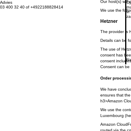
Our host(s) will 
Advies
Op
03 400 32 40 of +4922188828414
ma
We use the follo
vr:
za
Hetzner
The provider is 
Details can be f
The use of Hetzne
consent has been
Na
consent includes
Consent can be 
Order processi
We have conclude
ensures that the
h3>Amazon Clo
We use the cont
Luxembourg (her
Amazon CloudFron
routed via the c