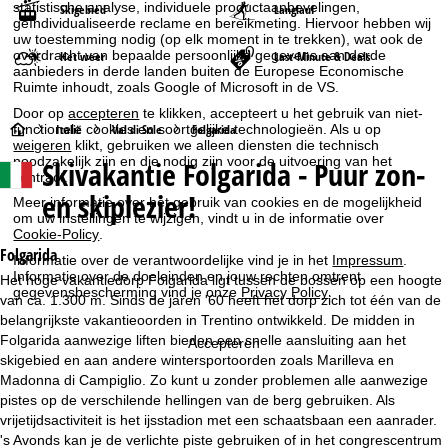
statistische analyse, individuele productaanbevelingen,
Skigebied
Langlauf
geïndividualiseerde reclame en bereikmeting. Hiervoor hebben wij
uw toestemming nodig (op elk moment in te trekken), wat ook de
overdracht van bepaalde persoonlijke gegevens aan derde
Het weer
Last-Minute & Deals
aanbieders in derde landen buiten de Europese Economische
Ruimte inhoudt, zoals Google of Microsoft in de VS.
Door op
accepteren
te klikken, accepteert u het gebruik van niet-
S
Italië
Val di Sole
Folgarida
functionele cookies en soortgelijke technologieën. Als u op
weigeren
klikt, gebruiken we alleen diensten die technisch
noodzakelijk zijn en die nodig zijn voor de uitvoering van het
Skivakantie
Folgarida - Puur zon-
t
contract.
en skiplezier!
Meer informatie over het gebruik van cookies en de mogelijkheid
a
om uw instellingen te wijzigen, vindt u in de informatie over
Cookie-Policy
.
r
Folgarida
Informatie over de verantwoordelijke vind je in het
Impressum
.
Informatie over de doeleinden en jouw rechten omtrent
Het hoge vakantiedorp Folgarida ligt tussen de bossen op een hoogte
gegevensbescherming vind je onze
Privacy Policy
.
t
van ca. 1.300 m. Sinds de jaren '60 heeft het dorp zich tot één van de
belangrijkste vakantieoorden in Trentino ontwikkeld. De midden in
p
Folgarida aanwezige liften bieden een snelle aansluiting aan het
Accepteren
skigebied en aan andere wintersportoorden zoals Marilleva en
a
Madonna di Campiglio. Zo kunt u zonder problemen alle aanwezige
pistes op de verschilende hellingen van de berg gebruiken. Als
g
vrijetijdsactiviteit is het ijsstadion met een schaatsbaan een aanrader.
's Avonds kan je de verlichte piste gebruiken of in het congrescentrum