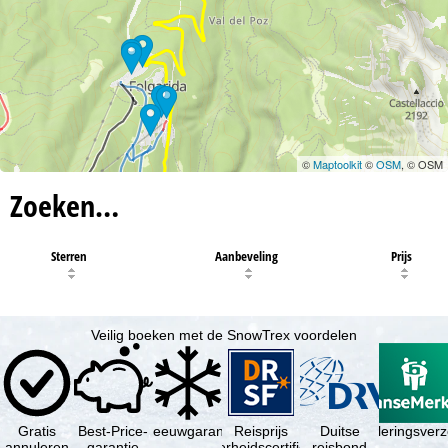
©
Maptoolkit
©
OSM
, © OSM
Zoeken…
Sterren
Aanbeveling
Prijs
Veilig boeken met de SnowTrex voordelen
Gratis
Best-Price-
Sneeuwgarantie
Reisprijs
Reisannuleringsverz
Duitse
annuleren
garantie
zekerheidscertificaat
reisbond