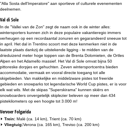
i
"Alla Sosta dell'Imperatore" aan sportieve of culturele evenementen
deelnemen.
n
Val di Sole
a
In de "Vallei van de Zon" zegt de naam ook in de winter alles:
wintersporters kunnen zich in deze populaire vakantieregio immers
verheugen op een recordaantal zonuren en gegarandeerd sneeuw tot
in april. Het dal in Trentino scoort met deze kenmerken niet in de
laatste plaats dankzij de uitstekende ligging - te midden van de
drieduizend meter hoge toppen van de Brenta Dolomieten, de Ortles
Alpen en het Adamello massief. Het Val di Sole omvat bijna 50
pittoreske dorpjes en gehuchten. Zeven wintersportcentra bieden
accommodatie, vermaak en vooral directe toegang tot alle
skigebieden. Van makkelijke en middelzware pistes tot freeride
gebieden en snowparks tot legendarische World Cup pistes, er is voor
elk wat wils. Met de skipas "Superskirama" kunnen skiërs en
snowboarders onvergetelijk skiplezier beleven op meer dan 434
pistekilometers op een hoogte tot 3.000 m!
Vervoer Folgarida
Trein:
Malè (ca. 14 km), Trient (ca. 70 km)
Vliegtuig:
Verona (ca. 165 km), Treviso (ca. 200 km)