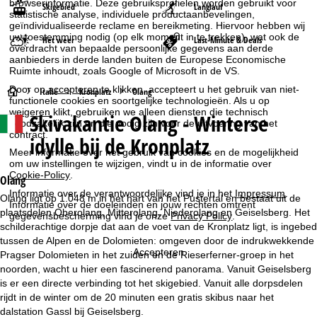
browserinformatie. Deze gebruiksprofielen worden gebruikt voor
Skigebied
Langlauf
statistische analyse, individuele productaanbevelingen,
geïndividualiseerde reclame en bereikmeting. Hiervoor hebben wij
uw toestemming nodig (op elk moment in te trekken), wat ook de
Het weer
Last-Minute & Deals
overdracht van bepaalde persoonlijke gegevens aan derde
aanbieders in derde landen buiten de Europese Economische
Ruimte inhoudt, zoals Google of Microsoft in de VS.
Door op
accepteren
te klikken, accepteert u het gebruik van niet-
S
Italië
Kronplatz
Olang
functionele cookies en soortgelijke technologieën. Als u op
weigeren
klikt, gebruiken we alleen diensten die technisch
Skivakantie
Olang - Winterse
t
noodzakelijk zijn en die nodig zijn voor de uitvoering van het
contract.
idylle bij de Kronplatz
a
Meer informatie over het gebruik van cookies en de mogelijkheid
om uw instellingen te wijzigen, vindt u in de informatie over
Cookie-Policy
.
r
Olang
Informatie over de verantwoordelijke vind je in het
Impressum
.
Olang ligt op 1.048 m in het hart van het Pustertal en bestaat uit de
Informatie over de doeleinden en jouw rechten omtrent
t
plaatsdelen Oberolang, Mitterolang, Niederolang en Geiselsberg. Het
gegevensbescherming vind je onze
Privacy Policy
.
schilderachtige dorpje dat aan de voet van de Kronplatz ligt, is ingebed
p
tussen de Alpen en de Dolomieten: omgeven door de indrukwekkende
Accepteren
Pragser Dolomieten in het zuiden en de Rieserferner-groep in het
a
noorden, wacht u hier een fascinerend panorama. Vanuit Geiselsberg
is er een directe verbinding tot het skigebied. Vanuit alle dorpsdelen
g
rijdt in de winter om de 20 minuten een gratis skibus naar het
dalstation Gassl bij Geiselsberg.