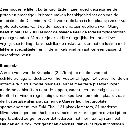
i
Zeer moderne liften, korte wachttijden, zeer goed geprepareerde
n
pistes en prachtige uitzichten maken het skigebied tot een van de
mooiste in de Dolomieten. Ook voor rodelfans is het plaatsje zeker van
a
grote betekenis, want op de moderne natuurrodelbaan van Olang
heeft in het jaar 2000 al voor de tweede keer de rodelkampioenschap
plaatsgevonden. Verder zijn er talrijke mogelijkheden tot actieve
vrijetijdsbesteding, de verschillende restaurants en hutten lokken met
lekkere specialiteiten en in de winkels vind je vast wel een passend
vakantiesouvenir.
Kronplatz
Aan de voet van de Kronplatz (2.275 m), te midden van het
schilderachtige landschap van het Pustertal, liggen 14 verschillende en
attractieve Zuid Tiroolse plaatsjes. Vanaf meerdere plaatsen lopen
moderne cabineliften naar de toppen, waar u een prachtig uitzicht
heeft. Hier vinden regelmatig diverse sportevenementen plaats, zoals
de Pustertalse skimarathon en de Gsieserlauf, het grootste
sportevenement van Zuid-Tirol. 121 pistekilometers, 31 moderne
liftvoorzieningen, een halfpipe evenals een zeer uitgebreid vrije tijd- en
sportaanbod zorgen ervoor dat iedereen het hier naar zijn zin heeft!
Het gebied is ook voor gezinnen geschikt, dankzij talrijke inrichtingen