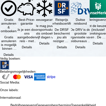
Gratis
Best-Price-
Sneeuwgarantie
Reisprijs
Reisannuleringsverz
Duitse
annuleren
garantie
zekerheidscertificaat
reisbond
Je mag jouw
Je hebt de keuze
&
Als je een door
wintersportvakantie
De DRSF
De DRV is de
(inclusief
omboeken
ons
gratis omboeken
beschermt
grootste
reisonderbrekingsve
Gratis
aangeboden
als vijf dagen voor
jou als
organisatie van
en . De …
annuleren
reis - met
de …
reiziger met
reisbureaus en
Details
Details
is mogelijk
dezelfde inhoud
een
reisorganisaties
Details
Details
Details
binnen 5
en
pakketreis
in Duitsland. …
dagen na
beschikbaarheid
of
Details
de
- bij …
gekoppelde
Veilig boeken
:
boeking,
services bij
als jouw
…
vakantie …
Betalingsmogelijkheden
:
Social Media
:
Onze labels
:
Internationaal
:
Bedrijfsgegevens
Gegevensbescherming
Toegankelijkheid