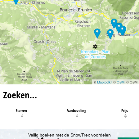
©
Maptoolkit
©
OSM
, © OSM
Zoeken…
Sterren
Aanbeveling
Prijs
Veilig boeken met de SnowTrex voordelen