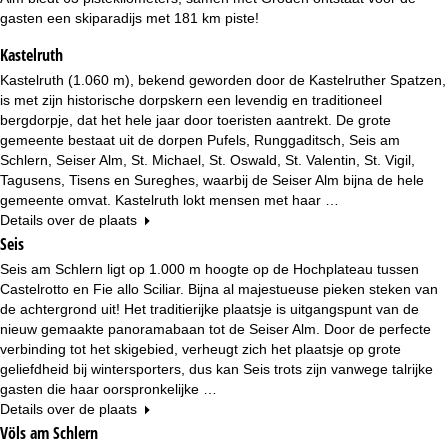
n
gasten een skiparadijs met 181 km piste!
a
Kastelruth
Kastelruth (1.060 m), bekend geworden door de Kastelruther Spatzen,
is met zijn historische dorpskern een levendig en traditioneel
bergdorpje, dat het hele jaar door toeristen aantrekt. De grote
gemeente bestaat uit de dorpen Pufels, Runggaditsch, Seis am
Schlern, Seiser Alm, St. Michael, St. Oswald, St. Valentin, St. Vigil,
Tagusens, Tisens en Sureghes, waarbij de Seiser Alm bijna de hele
gemeente omvat. Kastelruth lokt mensen met haar …
Details over de plaats
Seis
Seis am Schlern ligt op 1.000 m hoogte op de Hochplateau tussen
Castelrotto en Fie allo Sciliar. Bijna al majestueuse pieken steken van
de achtergrond uit! Het traditierijke plaatsje is uitgangspunt van de
nieuw gemaakte panoramabaan tot de Seiser Alm. Door de perfecte
verbinding tot het skigebied, verheugt zich het plaatsje op grote
geliefdheid bij wintersporters, dus kan Seis trots zijn vanwege talrijke
gasten die haar oorspronkelijke …
Details over de plaats
Völs am Schlern