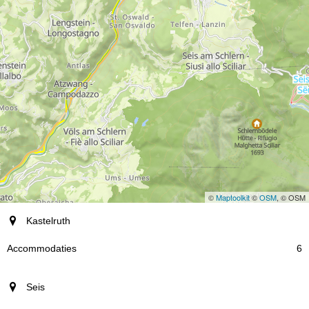
©
Maptoolkit
©
OSM
, © OSM
plaats
Kastelruth
Accommodaties
6
Seis