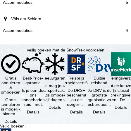
5
Völs am Schlern
4
Veilig boeken met de SnowTrex voordelen
Gratis
Best-Price-
Sneeuwgarantie
Reisprijs
Reisannuleringsverz
Duitse
annuleren
garantie
zekerheidscertificaat
reisbond
Je mag jouw
Je hebt de keuze
&
Als je een door
wintersportvakantie
De DRSF
De DRV is de
(inclusief
omboeken
ons
gratis omboeken
beschermt
grootste
reisonderbrekingsve
Gratis
aangeboden
als vijf dagen voor
jou als
organisatie van
en . De …
annuleren
reis - met
de …
reiziger met
reisbureaus en
Details
Details
is mogelijk
dezelfde inhoud
een
reisorganisaties
Details
Details
Details
binnen 5
en
pakketreis
in Duitsland. …
dagen na
beschikbaarheid
of
Details
de
- bij …
gekoppelde
Veilig boeken
:
boeking,
services bij