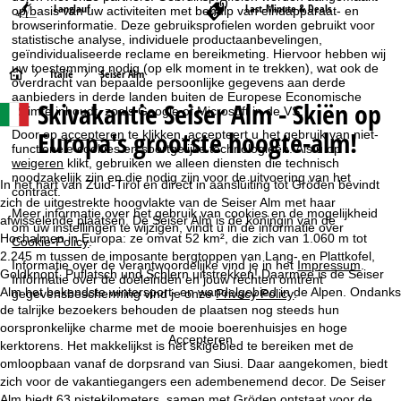
Langlauf
Last-Minute & Deals
op basis van uw activiteiten met behulp van eindapparaat- en
browserinformatie. Deze gebruiksprofielen worden gebruikt voor
statistische analyse, individuele productaanbevelingen,
geïndividualiseerde reclame en bereikmeting. Hiervoor hebben wij
uw toestemming nodig (op elk moment in te trekken), wat ook de
S
Italië
Seiser Alm
overdracht van bepaalde persoonlijke gegevens aan derde
aanbieders in derde landen buiten de Europese Economische
Skivakantie Seiser Alm - Skiën op
t
Ruimte inhoudt, zoals Google of Microsoft in de VS.
Europa's grootste hoogte-alm!
Door op
accepteren
te klikken, accepteert u het gebruik van niet-
a
functionele cookies en soortgelijke technologieën. Als u op
weigeren
klikt, gebruiken we alleen diensten die technisch
noodzakelijk zijn en die nodig zijn voor de uitvoering van het
r
In het hart van Zuid-Tirol en direct in aansluiting tot Gröden bevindt
contract.
zich de uitgestrekte hoogvlakte van de Seiser Alm met haar
Meer informatie over het gebruik van cookies en de mogelijkheid
t
afwisselende plaatsen. De Seiser Alm is de koningin van de
om uw instellingen te wijzigen, vindt u in de informatie over
Hochalmen in Europa: ze omvat 52 km², die zich van 1.060 m tot
Cookie-Policy
.
2.245 m tussen de imposante bergtoppen van Lang- en Plattkofel,
p
Informatie over de verantwoordelijke vind je in het
Impressum
.
Goldknopf, Puflatsch und Schlern uitstrekken! Daarmee is de Seiser
Informatie over de doeleinden en jouw rechten omtrent
Alm het bekendste wintersport- en wandelgebied in de Alpen. Ondanks
a
gegevensbescherming vind je onze
Privacy Policy
.
de talrijke bezoekers behouden de plaatsen nog steeds hun
oorspronkelijke charme met de mooie boerenhuisjes en hoge
g
Accepteren
kerktorens. Het makkelijkst is het skigebied te bereiken met de
omloopbaan vanaf de dorpsrand van Siusi. Daar aangekomen, biedt
i
zich voor de vakantiegangers een adembenemend decor. De Seiser
Alm biedt 63 pistekilometers, samen met Gröden ontstaat voor de