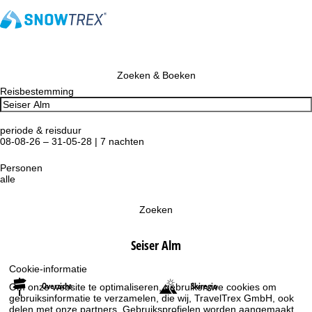
Zoeken & Boeken
Reisbestemming
periode & reisduur
08-08-26 – 31-05-28 | 7 nachten
Personen
alle
Zoeken
Seiser Alm
Cookie-informatie
Overzicht
Skiregio
Om onze website te optimaliseren, gebruiken we cookies om
gebruiksinformatie te verzamelen, die wij, TravelTrex GmbH, ook
delen met onze partners. Gebruiksprofielen worden aangemaakt