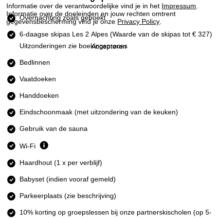
n
Informatie over de verantwoordelijke vind je in het
Impressum
.
Informatie over de doeleinden en jouw rechten omtrent
Overnachting zoals geboekt
a
gegevensbescherming vind je onze
Privacy Policy
.
6-daagse skipas Les 2 Alpes
(Waarde van de skipas tot € 327)
Uitzonderingen zie boekingsproces
Accepteren
Bedlinnen
Vaatdoeken
Handdoeken
Eindschoonmaak (met uitzondering van de keuken)
Gebruik van de sauna
Wi-Fi
Haardhout (1 x per verblijf)
Babyset (indien vooraf gemeld)
Parkeerplaats (zie beschrijving)
10% korting op groepslessen bij onze partnerskischolen (op 5-