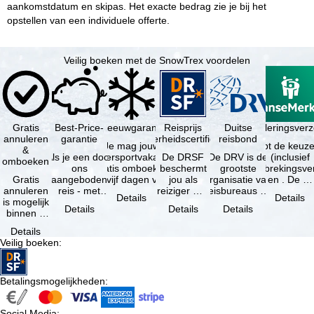
aankomstdatum en skipas. Het exacte bedrag zie je bij het
opstellen van een individuele offerte.
Veilig boeken met de SnowTrex voordelen
Gratis
Best-Price-
Sneeuwgarantie
Reisprijs
Reisannuleringsverz
Duitse
annuleren
garantie
zekerheidscertificaat
reisbond
Je mag jouw
Je hebt de keuze
&
Als je een door
wintersportvakantie
De DRSF
De DRV is de
(inclusief
omboeken
ons
gratis omboeken
beschermt
grootste
reisonderbrekingsve
Gratis
aangeboden
als vijf dagen voor
jou als
organisatie van
en . De …
annuleren
reis - met
de …
reiziger met
reisbureaus en
Details
Details
is mogelijk
dezelfde inhoud
een
reisorganisaties
Details
Details
Details
binnen 5
en
pakketreis
in Duitsland. …
dagen na
beschikbaarheid
of
Details
de
- bij …
gekoppelde
Veilig boeken
:
boeking,
services bij
als jouw
…
vakantie …
Betalingsmogelijkheden
:
Social Media
: