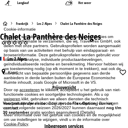
Langlauf
Het weer
S
Frankrijk
Les 2 Alpes
Chalet La Panthère des Neiges
Cookie-informatie
Chalet La Panthère des Neiges
t
Om onze website te optimaliseren, gebruiken we cookies om
gebruiksinformatie te verzamelen, die wij, TravelTrex GmbH, ook
°°°°°
delen met onze partners. Gebruiksprofielen worden aangemaakt
a
op basis van uw activiteiten met behulp van eindapparaat- en
browserinformatie. Deze gebruiksprofielen worden gebruikt voor
Les 2 Alpes
r
statistische analyse, individuele productaanbevelingen,
geïndividualiseerde reclame en bereikmeting. Hiervoor hebben wij
uw toestemming nodig (op elk moment in te trekken), wat ook de
t
Kaart
overdracht van bepaalde persoonlijke gegevens aan derde
aanbieders in derde landen buiten de Europese Economische
p
Ruimte inhoudt, zoals Google of Microsoft in de VS.
Prijsoverzicht
Door op
accepteren
te klikken, accepteert u het gebruik van niet-
a
functionele cookies en soortgelijke technologieën. Als u op
weigeren
klikt, gebruiken we alleen diensten die technisch
Voorpret zonder risico:
Boek met de
Flex-Option
| Boekingen
noodzakelijk zijn en die nodig zijn voor de uitvoering van het
g
voor het volgende seizoen 2026/2027 kunnen daarnaast
nog t/m
contract.
30 september
gratis worden geannuleerd
(Details)
Meer informatie over het gebruik van cookies en de mogelijkheid
i
om uw instellingen te wijzigen, vindt u in de informatie over
Cookie-Policy
.
Inbegrepen services