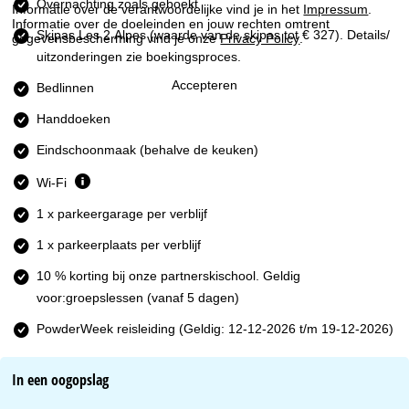
n
Overnachting zoals geboekt
Informatie over de verantwoordelijke vind je in het
Impressum
.
Informatie over de doeleinden en jouw rechten omtrent
Skipas Les 2 Alpes
(waarde van de skipas tot € 327). Details/
gegevensbescherming vind je onze
Privacy Policy
.
a
uitzonderingen zie boekingsproces.
Accepteren
Bedlinnen
Handdoeken
Eindschoonmaak (behalve de keuken)
Wi-Fi
1 x parkeergarage per verblijf
1 x parkeerplaats per verblijf
10 % korting bij onze partnerskischool. Geldig
voor:groepslessen (vanaf 5 dagen)
PowderWeek reisleiding (Geldig: 12-12-2026 t/m 19-12-2026)
In een oogopslag