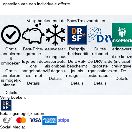
opstellen van een individuele offerte.
Veilig boeken met de SnowTrex voordelen
Gratis
Best-Price-
Sneeuwgarantie
Reisprijs
Reisannuleringsverz
Duitse
annuleren
garantie
zekerheidscertificaat
reisbond
Je mag jouw
Je hebt de keuze
&
Als je een door
wintersportvakantie
De DRSF
De DRV is de
(inclusief
omboeken
ons
gratis omboeken
beschermt
grootste
reisonderbrekingsve
Gratis
aangeboden
als vijf dagen voor
jou als
organisatie van
en . De …
annuleren
reis - met
de …
reiziger met
reisbureaus en
Details
Details
is mogelijk
dezelfde inhoud
een
reisorganisaties
Details
Details
Details
binnen 5
en
pakketreis
in Duitsland. …
dagen na
beschikbaarheid
of
Details
de
- bij …
gekoppelde
Veilig boeken
:
boeking,
services bij
als jouw
…
vakantie …
Betalingsmogelijkheden
:
Social Media
: