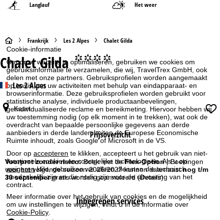
Langlauf
Het weer
S
Frankrijk
Les 2 Alpes
Chalet Gilda
Cookie-informatie
Chalet Gilda
°°°°
t
Om onze website te optimaliseren, gebruiken we cookies om
gebruiksinformatie te verzamelen, die wij, TravelTrex GmbH, ook
delen met onze partners. Gebruiksprofielen worden aangemaakt
a
Les 2 Alpes
op basis van uw activiteiten met behulp van eindapparaat- en
browserinformatie. Deze gebruiksprofielen worden gebruikt voor
r
statistische analyse, individuele productaanbevelingen,
Kaart
geïndividualiseerde reclame en bereikmeting. Hiervoor hebben wij
uw toestemming nodig (op elk moment in te trekken), wat ook de
t
overdracht van bepaalde persoonlijke gegevens aan derde
aanbieders in derde landen buiten de Europese Economische
Prijsoverzicht
Ruimte inhoudt, zoals Google of Microsoft in de VS.
p
Door op
accepteren
te klikken, accepteert u het gebruik van niet-
a
functionele cookies en soortgelijke technologieën. Als u op
Voorpret zonder risico:
Boek met de
Flex-Option
| Boekingen
weigeren
klikt, gebruiken we alleen diensten die technisch
voor het volgende seizoen 2026/2027 kunnen daarnaast
nog t/m
noodzakelijk zijn en die nodig zijn voor de uitvoering van het
30 september
gratis worden geannuleerd
(Details)
g
contract.
Meer informatie over het gebruik van cookies en de mogelijkheid
Inbegrepen services
i
om uw instellingen te wijzigen, vindt u in de informatie over
Cookie-Policy
.