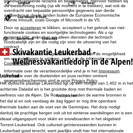
geïndividualiseerde reclame en bereikmeting. Hiervoor hebben wij
Langlauf
Het weer
uw toestemming nodig (op elk moment in te trekken), wat ook de
overdracht van bepaalde persoonlijke gegevens aan derde
aanbieders in derde landen buiten de Europese Economische
Last-Minute & Deals
Ruimte inhoudt, zoals Google of Microsoft in de VS.
Door op
accepteren
te klikken, accepteert u het gebruik van niet-
functionele cookies en soortgelijke technologieën. Als u op
weigeren
klikt, gebruiken we alleen diensten die technisch
S
Zwitserland
Leukerbad
noodzakelijk zijn en die nodig zijn voor de uitvoering van het
contract.
Skivakantie
Leukerbad -
t
Meer informatie over het gebruik van cookies en de mogelijkheid
Wellnessvakantiedorp in de Alpen!
om uw instellingen te wijzigen, vindt u in de informatie over
a
Cookie-Policy
.
Informatie over de verantwoordelijke vind je in het
Impressum
.
r
Leukerbad
Informatie over de doeleinden en jouw rechten omtrent
gegevensbescherming vind je onze
Privacy Policy
.
Het idyllische plaatsje Leukerbad ligt op een hoogte van 1.402 m in het
t
achterste Daladal en is het grootste dorp met thermale baden en
wellness van de Alpen. De Romeinen kenden de warme bronnen in
Accepteren
p
het dal al en ook vandaag de dag liggen er nog drie openbare
thermale baden aan de voet van de Gemmipas. Het dorp nodigt
a
dankzij de prachtige bergen ook uit tot winterse wandelingen en is een
ideaal uitgangspunt voor skiën en snowboarden in het skigebied
g
Torrent-Leukerbad. Ook cultureel geïnteresseerden kunnen in
Leukerbad goed terecht, want jaarlijks vindt hier het internationale