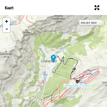
Kaart
+
RELIEF MAP
-