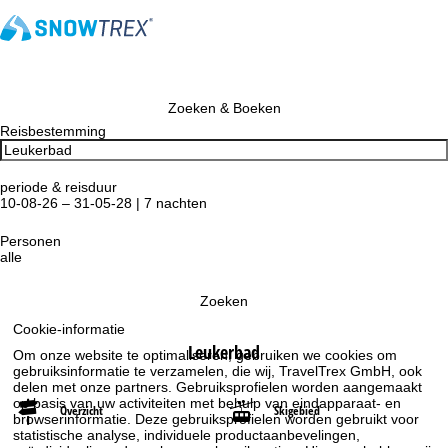
Zoeken & Boeken
Reisbestemming
periode & reisduur
10-08-26 – 31-05-28 | 7 nachten
Personen
alle
Zoeken
Cookie-informatie
Leukerbad
Om onze website te optimaliseren, gebruiken we cookies om
gebruiksinformatie te verzamelen, die wij, TravelTrex GmbH, ook
delen met onze partners. Gebruiksprofielen worden aangemaakt
op basis van uw activiteiten met behulp van eindapparaat- en
Overzicht
Skigebied
browserinformatie. Deze gebruiksprofielen worden gebruikt voor
statistische analyse, individuele productaanbevelingen,