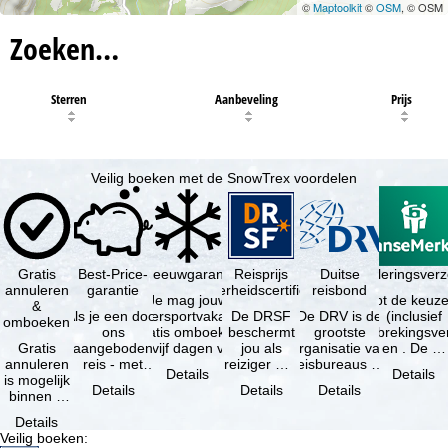
©
Maptoolkit
©
OSM
, © OSM
Zoeken…
Sterren
Aanbeveling
Prijs
Veilig boeken met de SnowTrex voordelen
Gratis
Best-Price-
Sneeuwgarantie
Reisprijs
Reisannuleringsverz
Duitse
annuleren
garantie
zekerheidscertificaat
reisbond
Je mag jouw
Je hebt de keuze
&
Als je een door
wintersportvakantie
De DRSF
De DRV is de
(inclusief
omboeken
ons
gratis omboeken
beschermt
grootste
reisonderbrekingsve
Gratis
aangeboden
als vijf dagen voor
jou als
organisatie van
en . De …
annuleren
reis - met
de …
reiziger met
reisbureaus en
Details
Details
is mogelijk
dezelfde inhoud
een
reisorganisaties
Details
Details
Details
binnen 5
en
pakketreis
in Duitsland. …
dagen na
beschikbaarheid
of
Details
de
- bij …
gekoppelde
Veilig boeken
:
boeking,
services bij