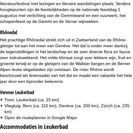
i
literatuurfestival met lezingen en literaire wandelingen plaats. Verdere
hoogtepunten zijn de feestelijkheden op de nationale feestdag 1
n
augustus met verlichting van de Gemmiwand en een vuurwerk, het
schapenfeest op de Gemmi en de Varner wijnweken.
a
Rhônedal
Het prachtige Rhônedal strekt zich uit in Zwitserland van de Rhône-
gletsjer tot aan het meer van Genève. Het dal is onder meer dankzij
de tegenstellingen in het landschap en de zeer diverse flora en fauna
zeer indrukwekkend. Het milde klimaat zorgt voor lekkere wijn, fruit en
groente terwijl er op de gletsjers van de Walliser bergen en de Berner
Alpen leuke skigebieden zijn ontstaan. De rivier Rhône wordt
beschouwd als levensader van het dal en maakt een vakantie het hele
jaar door een bijzonder belevenis.
Vervoer Leukerbad
Trein: Leukerbad (ca. 15 km)
Vliegtuig: Bern (ca. 110 km), Genève (ca. 200 km), Zürich (ca. 235
km)
Open de routeplanner in
Google Maps
Accommodaties in Leukerbad