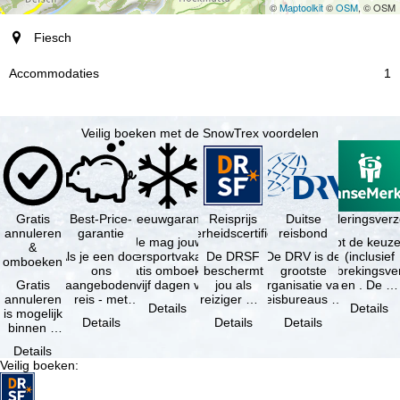
©
Maptoolkit
©
OSM
, © OSM
plaats
Fiesch
Accommodaties
1
Veilig boeken met de SnowTrex voordelen
Gratis
Best-Price-
Sneeuwgarantie
Reisprijs
Reisannuleringsverz
Duitse
annuleren
garantie
zekerheidscertificaat
reisbond
Je mag jouw
Je hebt de keuze
&
Als je een door
wintersportvakantie
De DRSF
De DRV is de
(inclusief
omboeken
ons
gratis omboeken
beschermt
grootste
reisonderbrekingsve
Gratis
aangeboden
als vijf dagen voor
jou als
organisatie van
en . De …
annuleren
reis - met
de …
reiziger met
reisbureaus en
Details
Details
is mogelijk
dezelfde inhoud
een
reisorganisaties
Details
Details
Details
binnen 5
en
pakketreis
in Duitsland. …
dagen na
beschikbaarheid
of
Details
de
- bij …
gekoppelde
Veilig boeken
:
boeking,
services bij
als jouw
…
vakantie …