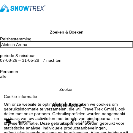
Zoeken & Boeken
Reisbestemming
periode & reisduur
07-08-26 – 31-05-28 | 7 nachten
Personen
alle
Zoeken
Cookie-informatie
Aletsch Arena
Om onze website te optimaliseren, gebruiken we cookies om
gebruiksinformatie te verzamelen, die wij, TravelTrex GmbH, ook
delen met onze partners. Gebruiksprofielen worden aangemaakt
op basis van uw activiteiten met behulp van eindapparaat- en
Overzicht
Langlauf
browserinformatie. Deze gebruiksprofielen worden gebruikt voor
statistische analyse, individuele productaanbevelingen,
geïndividualiseerde reclame en bereikmeting. Hiervoor hebben wij