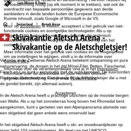
Last-Minute & Deals
uw toestemming nodig (op elk moment in te trekken), wat ook de
overdracht van bepaalde persoonlijke gegevens aan derde
aanbieders in derde landen buiten de Europese Economische
Ruimte inhoudt, zoals Google of Microsoft in de VS.
S
Zwitserland
Aletsch Arena
Door op
accepteren
te klikken, accepteert u het gebruik van niet-
functionele cookies en soortgelijke technologieën. Als u op
Skivakantie Aletsch Arena -
weigeren
klikt, gebruiken we alleen diensten die technisch
t
noodzakelijk zijn en die nodig zijn voor de uitvoering van het
Skivakantie op de Aletschgletsjer!
contract.
a
Meer informatie over het gebruik van cookies en de mogelijkheid
om uw instellingen te wijzigen, vindt u in de informatie over
r
Vakantie in de Zwitserse Aletsch Arena betekent ontspanning en pure
Cookie-Policy
.
natuurervaring: de dorpen in het dal Mörel-Filet, Betten, Fieschertal,
Informatie over de verantwoordelijke vind je in het
Impressum
.
t
Fiesch en Lax kunt u eenvoudig met de auto bereiken. De kuuroorden
Informatie over de doeleinden en jouw rechten omtrent
Riederalp, Bettmeralp en Fiescheralp bij de Aletschgletsjer die u met
gegevensbescherming vind je onze
Privacy Policy
.
de gondel bereikt, zijn allemaal autovrij.
p
Accepteren
In de Aletsch Arena heeft u prachtige uitzichten op de mooiste bergen
a
van Wallis. Als u op het zonneterras hoog boven het Rhonedal bent
aangekomen, kunt u genieten van een Alpenpanorama alsmede van
g
een skigebied dat geen enkele wens onvervuld laat:
i
In het skigebied Aletsch Arena heeft u ski- en snowboardplezier op
maar liefst 104 pistekilometers. Als deel van het UNESCO