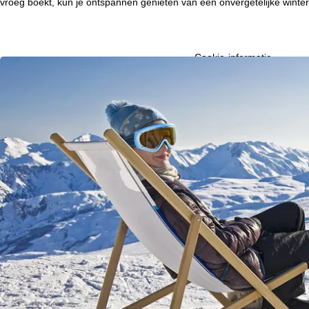
vroeg boekt, kun je ontspannen genieten van een onvergetelijke wint
t
p
Cookie-informatie
Om onze website te optima
a
ook delen met onze partne
eindapparaat- en browserin
productaanbevelingen, geï
g
moment in te trekken), w
buiten de Europese Econom
i
Door op
accepteren
te kli
weigeren
klikt, gebruiken 
n
contract.
Meer informatie over het g
a
over
Cookie-Policy
.
Informatie over de verantw
gegevensbescherming vin
Accepteren