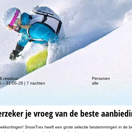
gte van onze kortingsacties!
& reisduur
Personen
 – 31-05-28 | 7 nachten
alle
erzeker je vroeg van de beste aanbied
gboekkortingen! SnowTrex heeft een grote selectie bestemmingen in de 