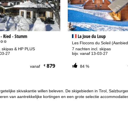
ar contactpagina
 - Ried - Stumm
La Joue du Loup
°°°
Les Flocons du Soleil (Aanbie
l. skipas & HP PLUS
7 nachten incl. skipas
-03-27
bijv. vanaf 13-03-27
879
€
vanaf
84 %
etelijke skivakantie willen beleven. De skigebieden in Tirol, Salzburg
eren van aantrekkelijke kortingen en een grote selectie accommodaties 