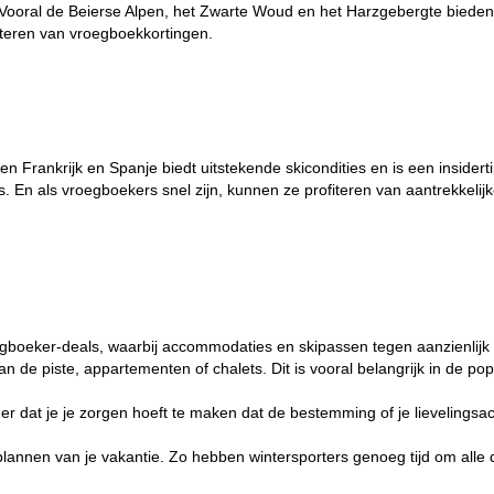
. Vooral de Beierse Alpen, het Zwarte Woud en het Harzgebergte bieden
teren van vroegboekkortingen.
 Frankrijk en Spanje biedt uitstekende skicondities en is een insidert
 En als vroegboekers snel zijn, kunnen ze profiteren van aantrekkelij
egboeker-deals, waarbij accommodaties en skipassen tegen aanzienlijk
an de piste
,
appartementen
of
chalets
. Dit is vooral belangrijk in de 
er dat je je zorgen hoeft te maken dat de bestemming of je lievelingsa
plannen van je vakantie. Zo hebben wintersporters genoeg tijd om alle d