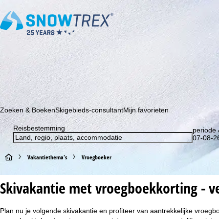
Schrijf je in voor onze nieuwsbrief en wees als eerste op de hoo
Zoeken & Boeken
Skigebieds-consultant
Mijn favorieten
Reisbestemming
periode 
07-08-26
S
Vakantiethema's
Vroegboeker
t
Skivakantie met vroegboekkorting - v
a
Plan nu je volgende skivakantie en profiteer van aantrekkelijke vroe
r