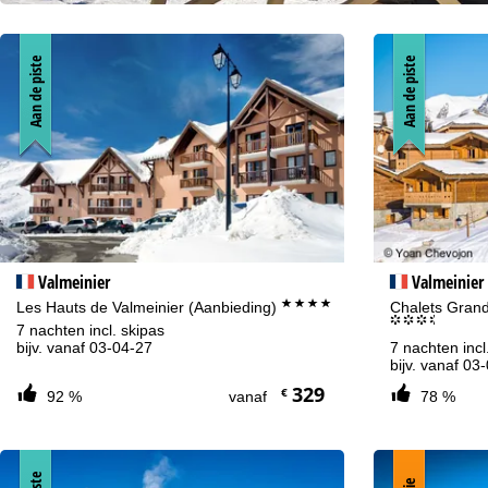
Aan de piste
Aan de piste
Valmeinier
Valmeinier
****
Les Hauts de Valmeinier (Aanbieding)
Chalets Grand
°°°.
7 nachten incl. skipas
bijv. vanaf 03-04-27
7 nachten incl
bijv. vanaf 03
329
€
92 %
vanaf
78 %