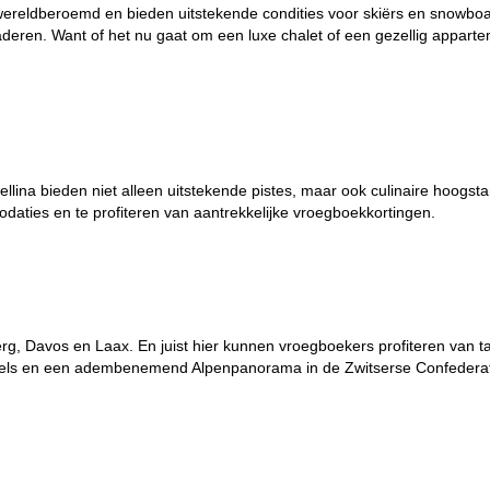
 wereldberoemd en bieden uitstekende condities voor skiërs en snowbo
ren. Want of het nu gaat om een luxe chalet of een gezellig apparteme
tellina bieden niet alleen uitstekende pistes, maar ook culinaire hoogst
aties en te profiteren van aantrekkelijke vroegboekkortingen.
rg, Davos en Laax. En juist hier kunnen vroegboekers profiteren van t
otels en een adembenemend Alpenpanorama in de Zwitserse Confederat