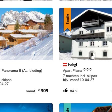
Familie
Ischgl
°°°
 Panorama II (Aanbieding)
Apart Fliana
7 nachten incl. skipas
. skipas
bijv. vanaf 10-04-27
-04-27
309
€
vanaf
84 %