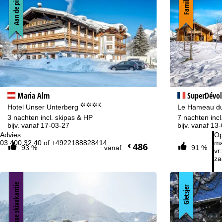
Aan de piste
Familie
Maria Alm
SuperDévol
°°°.
Hotel Unser Unterberg
Le Hameau du
3 nachten incl. skipas & HP
7 nachten incl
bijv. vanaf 17-03-27
bijv. vanaf 13
Advies
Op
03 400 32 40 of +4922188828414
ma
486
€
93 %
vanaf
91 %
vr:
za
Luxe skivakantie
Gletsjer