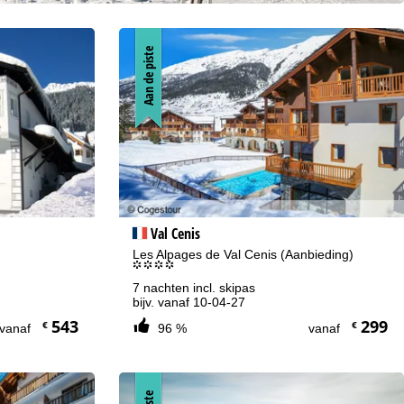
Aan de piste
Val Cenis
Les Alpages de Val Cenis (Aanbieding)
°°°°
7 nachten incl. skipas
bijv. vanaf 10-04-27
543
299
€
€
vanaf
96 %
vanaf