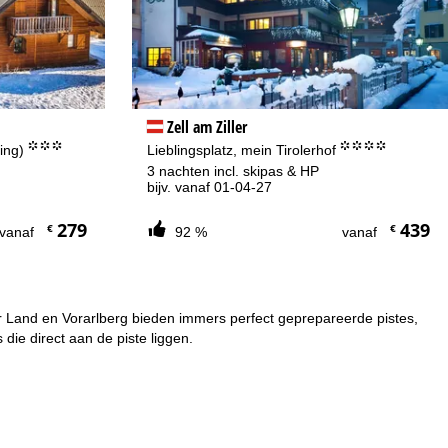
Zell am Ziller
°°°
°°°°
ding)
Lieblingsplatz, mein Tirolerhof
3 nachten incl. skipas & HP
bijv. vanaf 01-04-27
279
439
€
€
vanaf
92 %
vanaf
er Land en Vorarlberg bieden immers perfect geprepareerde pistes,
die direct aan de piste liggen.