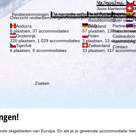
Kies 
My SnowTrex
Č
My SnowTrex
Aanmelden
Jouw klantenomgevi
D
informatie over je g
De nieuwste artikelen in ons magazine
Reisinformatie
Over ons
E
Reisbestemmingen
Vakantiethema's
Informatie
Het bedrijf
Overzicht reisbestemmingen
Oostenrijk
Frankrijk
Italië
Zwitserland
D
N
Reisinformatie
Over ons
S
FAQ
Partnerpro
Andorra
Duitsland
Vriendenwer
6 plaatsen, 37 accommodaties
57 plaatsen, 130 accommod
Oostenrijk
Polen
Cadeaubon
220 plaatsen, 1.029 accommodaties
3 plaatsen, 13 accommodat
Aanmelding 
Tsjechië
Zwitserland
Contact
6 plaatsen, 9 accommodaties
33 plaatsen, 117 accommod
Zoeken
ingen!
beste skigebieden van Europa. En als je je gewenste accommodatie hier