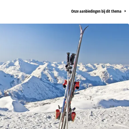
Onze aanbiedingen bij dit thema
ie wij, TravelTrex GmbH,
n met behulp van
lyse, individuele
estemming nodig (op elk
nbieders in derde landen
jke technologieën. Als u op
 de uitvoering van het
indt u in de informatie
 jouw rechten omtrent