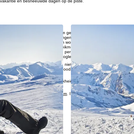
ervakantie en besneeuwde dagen op de piste.
liseren, gebruiken we cookies om gebruiksinformatie te verzamelen, d
rs. Gebruiksprofielen worden aangemaakt op basis van uw activiteite
formatie. Deze gebruiksprofielen worden gebruikt voor statistische ana
ndividualiseerde reclame en bereikmeting. Hiervoor hebben wij uw to
at ook de overdracht van bepaalde persoonlijke gegevens aan derde aa
ische Ruimte inhoudt, zoals Google of Microsoft in de VS.
kken, accepteert u het gebruik van niet-functionele cookies en soortgeli
we alleen diensten die technisch noodzakelijk zijn en die nodig zijn voor
ebruik van cookies en de mogelijkheid om uw instellingen te wijzigen, v
oordelijke vind je in het
Impressum
. Informatie over de doeleinden en
d je onze
Privacy Policy
.