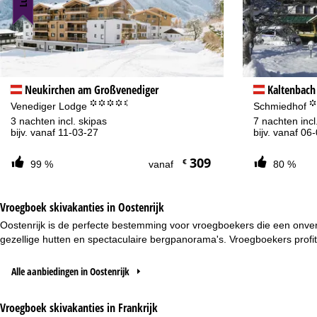
Na
Neukirchen am Großvenediger
Kaltenbach
°°°°.
Venediger Lodge
Schmiedhof
3 nachten incl. skipas
7 nachten inc
bijv. vanaf 11-03-27
bijv. vanaf 06
309
€
99 %
vanaf
80 %
Vroegboek skivakanties in Oostenrijk
Oostenrijk is de perfecte bestemming voor vroegboekers die een onverg
gezellige hutten en spectaculaire bergpanorama's. Vroegboekers profit
Alle aanbiedingen in Oostenrijk
Vroegboek skivakanties in Frankrijk