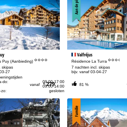
Aan de piste
uy
Valfréjus
°°°°
°°°.
 Puy (Aanbieding)
Résidence La Turra
. skipas
7 nachten incl. skipas
-03-27
bijv. vanaf 03-04-27
eningstijden
-do:
09:00-17:00
279
€
vanaf
81 %
09:00-14:00
-zo:
gesloten
Familie
Advies