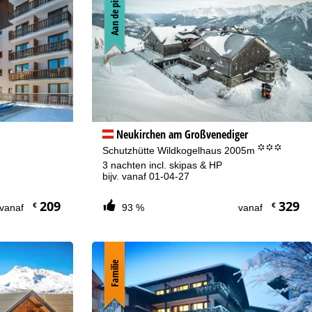
Aan de piste
Neukirchen am Großvenediger
°°°
Schutzhütte Wildkogelhaus 2005m
3 nachten incl. skipas & HP
bijv. vanaf 01-04-27
209
329
€
€
vanaf
93 %
vanaf
Familie