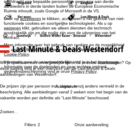
overdracht van bepaalde persoonlijke gegevens aan derde
Skigebied
Langlauf
aanbieders in derde landen buiten de Europese Economische
Ruimte inhoudt, zoals Google of Microsoft in de VS.
Het weer
Last-Minute & Deals
Door op
accepteren
te klikken, accepteert u het gebruik van niet-
functionele cookies en soortgelijke technologieën. Als u op
weigeren
klikt, gebruiken we alleen diensten die technisch
noodzakelijk zijn en die nodig zijn voor de uitvoering van het
S
Oostenrijk
SkiWelt Wilder Kaiser - Brixental
Westendorf
contract.
Meer informatie over het gebruik van cookies en de mogelijkheid
Last Minute & Deals Westendorf
t
om uw instellingen te wijzigen, vindt u in de informatie over
Cookie-Policy
.
a
Informatie over de verantwoordelijke vind je in het
Impressum
.
Wil je spontaan een onvergetelijke tijd in de sneeuw doorbrengen? Op
Informatie over de doeleinden en jouw rechten omtrent
deze pagina vind je een overzicht van de Last-Minute & Deals
gegevensbescherming vind je onze
Privacy Policy
.
r
aanbiedingen van Westendorf.
t
De prijzen zijn per persoon incl. skipas, tenzij anders vermeld in de
Accepteren
beschrijving. Alle aanbiedingen vanaf 2 weken voor het begin van de
p
vakantie worden per definitie als “Last-Minute” beschouwd.
a
Zoeken...
g
Filters
2
i