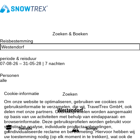
Zoeken & Boeken
Reisbestemming
periode & reisduur
07-08-26 – 31-05-28 | 7 nachten
Personen
alle
Cookie-informatie
Zoeken
Om onze website te optimaliseren, gebruiken we cookies om
gebruiksinformatie te verzamelen, die wij, TravelTrex GmbH, ook
Westendorf
delen met onze partners. Gebruiksprofielen worden aangemaakt
op basis van uw activiteiten met behulp van eindapparaat- en
browserinformatie. Deze gebruiksprofielen worden gebruikt voor
statistische analyse, individuele productaanbevelingen,
Overzicht
Skiregio
geïndividualiseerde reclame en bereikmeting. Hiervoor hebben wij
uw toestemming nodig (op elk moment in te trekken), wat ook de