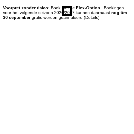
Voorpret zonder risico:
Boek met de
Flex-Option
| Boekingen
n
voor het volgende seizoen 2026/2027 kunnen daarnaast
nog t/m
30 september
gratis worden geannuleerd
(Details)
a