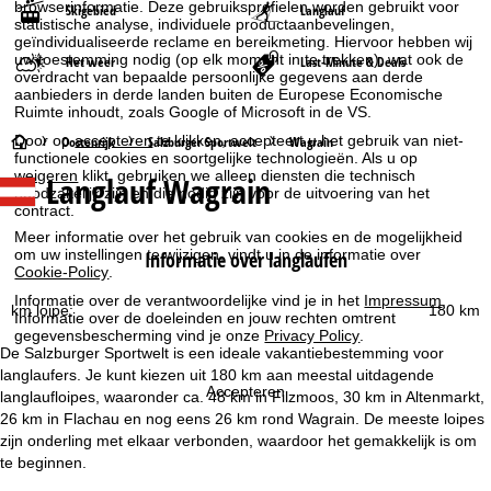
browserinformatie. Deze gebruiksprofielen worden gebruikt voor
Skigebied
Langlauf
statistische analyse, individuele productaanbevelingen,
geïndividualiseerde reclame en bereikmeting. Hiervoor hebben wij
uw toestemming nodig (op elk moment in te trekken), wat ook de
Het weer
Last-Minute & Deals
overdracht van bepaalde persoonlijke gegevens aan derde
aanbieders in derde landen buiten de Europese Economische
Ruimte inhoudt, zoals Google of Microsoft in de VS.
Door op
accepteren
te klikken, accepteert u het gebruik van niet-
S
Oostenrijk
Salzburger Sportwelt
Wagrain
functionele cookies en soortgelijke technologieën. Als u op
weigeren
klikt, gebruiken we alleen diensten die technisch
Langlauf Wagrain
t
noodzakelijk zijn en die nodig zijn voor de uitvoering van het
contract.
a
Meer informatie over het gebruik van cookies en de mogelijkheid
om uw instellingen te wijzigen, vindt u in de informatie over
Informatie over langlaufen
Cookie-Policy
.
r
Informatie over de verantwoordelijke vind je in het
Impressum
.
km loipe:
180 km
Informatie over de doeleinden en jouw rechten omtrent
t
gegevensbescherming vind je onze
Privacy Policy
.
De Salzburger Sportwelt is een ideale vakantiebestemming voor
p
langlaufers. Je kunt kiezen uit 180 km aan meestal uitdagende
Accepteren
langlaufloipes, waaronder ca. 48 km in Filzmoos, 30 km in Altenmarkt,
a
26 km in Flachau en nog eens 26 km rond Wagrain. De meeste loipes
zijn onderling met elkaar verbonden, waardoor het gemakkelijk is om
g
te beginnen.