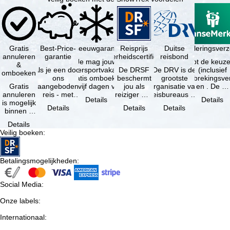
Gratis
Best-Price-
Sneeuwgarantie
Reisprijs
Reisannuleringsverz
Duitse
annuleren
garantie
zekerheidscertificaat
reisbond
Je mag jouw
Je hebt de keuze
&
Als je een door
wintersportvakantie
De DRSF
De DRV is de
(inclusief
omboeken
ons
gratis omboeken
beschermt
grootste
reisonderbrekingsve
Gratis
aangeboden
als vijf dagen voor
jou als
organisatie van
en . De …
annuleren
reis - met
de …
reiziger met
reisbureaus en
Details
Details
is mogelijk
dezelfde inhoud
een
reisorganisaties
Details
Details
Details
binnen 5
en
pakketreis
in Duitsland. …
dagen na
beschikbaarheid
of
Details
de
- bij …
gekoppelde
Veilig boeken
:
boeking,
services bij
als jouw
…
vakantie …
Betalingsmogelijkheden
:
Social Media
:
Onze labels
:
Internationaal
: