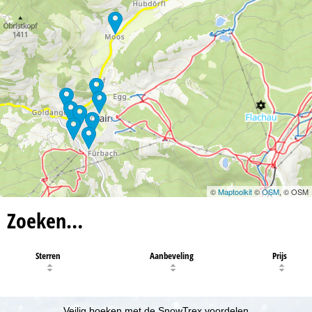
©
Maptoolkit
©
OSM
, © OSM
Zoeken…
Sterren
Aanbeveling
Prijs
Veilig boeken met de SnowTrex voordelen