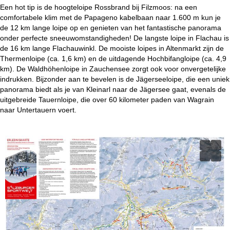
i
Een hot tip is de hoogteloipe Rossbrand bij Filzmoos: na een
comfortabele klim met de Papageno kabelbaan naar 1.600 m kun je
n
de 12 km lange loipe op en genieten van het fantastische panorama
onder perfecte sneeuwomstandigheden! De langste loipe in Flachau is
a
de 16 km lange Flachauwinkl. De mooiste loipes in Altenmarkt zijn de
Thermenloipe (ca. 1,6 km) en de uitdagende Hochbifangloipe (ca. 4,9
km). De Waldhöhenloipe in Zauchensee zorgt ook voor onvergetelijke
indrukken. Bijzonder aan te bevelen is de Jägerseeloipe, die een uniek
panorama biedt als je van Kleinarl naar de Jägersee gaat, evenals de
uitgebreide Tauernloipe, die over 60 kilometer paden van Wagrain
naar Untertauern voert.