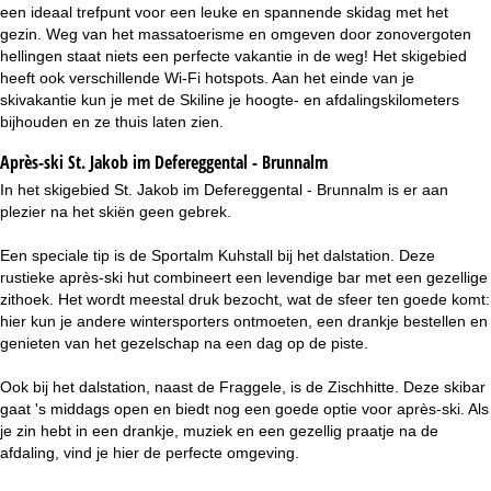
een ideaal trefpunt voor een leuke en spannende skidag met het
gezin. Weg van het massatoerisme en omgeven door zonovergoten
hellingen staat niets een perfecte vakantie in de weg! Het skigebied
heeft ook verschillende Wi-Fi hotspots. Aan het einde van je
skivakantie kun je met de Skiline je hoogte- en afdalingskilometers
bijhouden en ze thuis laten zien.
Après-ski St. Jakob im Defereggental - Brunnalm
In het skigebied St. Jakob im Defereggental - Brunnalm is er aan
plezier na het skiën geen gebrek.
Een speciale tip is de Sportalm Kuhstall bij het dalstation. Deze
rustieke après-ski hut combineert een levendige bar met een gezellige
zithoek. Het wordt meestal druk bezocht, wat de sfeer ten goede komt:
hier kun je andere wintersporters ontmoeten, een drankje bestellen en
genieten van het gezelschap na een dag op de piste.
Ook bij het dalstation, naast de Fraggele, is de Zischhitte. Deze skibar
gaat 's middags open en biedt nog een goede optie voor après-ski. Als
je zin hebt in een drankje, muziek en een gezellig praatje na de
afdaling, vind je hier de perfecte omgeving.