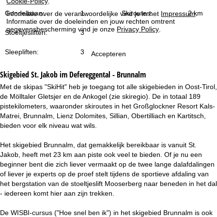
Cookie-Policy
.
i
Gondelbaan:
1
Skiroutes:
2 km
Informatie over de verantwoordelijke vind je in het
Impressum
.
Informatie over de doeleinden en jouw rechten omtrent
n
gegevensbescherming vind je onze
Privacy Policy
.
Stoeltjesliften:
3
a
Sleepliften:
3
Accepteren
Skigebied
St. Jakob im Defereggental - Brunnalm
Met de skipas "SkiHit" heb je toegang tot alle skigebieden in Oost-Tirol,
de Mölltaler Gletsjer en de Ankogel (zie skiregio). De in totaal 189
pistekilometers, waaronder skiroutes in het Großglockner Resort Kals-
Matrei, Brunnalm, Lienz Dolomites, Sillian, Obertilliach en Kartitsch,
bieden voor elk niveau wat wils.
Het skigebied Brunnalm, dat gemakkelijk bereikbaar is vanuit St.
Jakob, heeft met 23 km aan piste ook veel te bieden. Of je nu een
beginner bent die zich liever vermaakt op de twee lange dalafdalingen
of liever je experts op de proef stelt tijdens de sportieve afdaling van
het bergstation van de stoeltjeslift Mooserberg naar beneden in het dal
- iedereen komt hier aan zijn trekken.
De WISBI-cursus ("Hoe snel ben ik") in het skigebied Brunnalm is ook