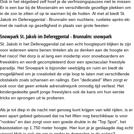
Ook in het skigebied zelf hoef je de verfrissingspauzes niet te missen:
Er is een bar bij de Mooseralm en verschillende gezellige plekken om
in de zon te zitten of op te warmen bij de hutten. Al met al biedt St.
Jakob im Defereggental - Brunnalm een nuchtere, rustieke après-ski
met de nadruk op gezelligheid in plaats van grote feesten
Snowpark St. Jakob im Defereggental - Brunnalm:
snowpark
St. Jakob in het Defereggendal zal een echt hoogtepunt blijken te zijn
voor iedereen wiens benen tintelen als ze denken aan de hoogte en
het risico! Het dorp is al lang een insidertip voor snowboarders en
freeskiërs en wordt gecompleteerd door een spectaculair freestyle
paradijs. Het Snowpark is bijzonder veelzijdig en ruim en biedt de
mogelijkheid om je creativiteit de vrije loop te laten met verschillende
obstakels zoals schansen en railings. Een "dedicated" liften zorgt er
ook voor dat geen enkele adrenalinejunk onnodig tijd verliest. Het
kindergedeelte geeft jonge freestylers ook de kans om hun eerste
tricks en sprongen uit te proberen.
Als je tot diep in de nacht niet genoeg kunt krijgen van wild rijden, is er
een apart gebied gebouwd dat na het liften nog beschikbaar is voor
"rookies" en dan zorgt voor een goede drukte in de "Top Spot", het
basisstation op 1.750 meter hoogte. Hier kun je je geslaagde dag echt
vieren! Heb je ook zin om je onder te dompelen in de scène?