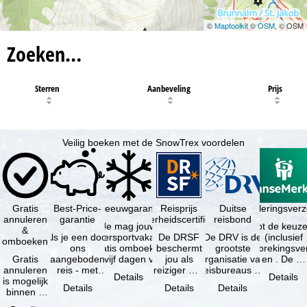
©
Maptoolkit
©
OSM
, © OSM
Zoeken…
Sterren
Aanbeveling
Prijs
Veilig boeken met de SnowTrex voordelen
Gratis
Best-Price-
Sneeuwgarantie
Reisprijs
Reisannuleringsverz
Duitse
annuleren
garantie
zekerheidscertificaat
reisbond
Je mag jouw
Je hebt de keuze
&
Als je een door
wintersportvakantie
De DRSF
De DRV is de
(inclusief
omboeken
ons
gratis omboeken
beschermt
grootste
reisonderbrekingsve
Gratis
aangeboden
als vijf dagen voor
jou als
organisatie van
en . De …
annuleren
reis - met
de …
reiziger met
reisbureaus en
Details
Details
is mogelijk
dezelfde inhoud
een
reisorganisaties
Details
Details
Details
binnen 5
en
pakketreis
in Duitsland. …
dagen na
beschikbaarheid
of