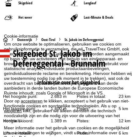
Skigebied
Langlauf
Het weer
Last-Minute & Deals
Cookie-informatie
S
Oostenrijk
Oost-Tirol
St. Jakob im Defereggental
Om onze website te optimaliseren, gebruiken we cookies om
gebruiksinformatie te verzamelen, die wij, TravelTrex GmbH, ook
Skigebied
St. Jakob im
t
delen met onze partners. Gebruiksprofielen worden aangemaakt
op basis van uw activiteiten met behulp van eindapparaat- en
Defereggental - Brunnalm
browserinformatie. Deze gebruiksprofielen worden gebruikt voor
a
statistische analyse, individuele productaanbevelingen,
geïndividualiseerde reclame en bereikmeting. Hiervoor hebben wij
r
uw toestemming nodig (op elk moment in te trekken), wat ook de
Informatie over het skigebied
overdracht van bepaalde persoonlijke gegevens aan derde
aanbieders in derde landen buiten de Europese Economische
t
Ruimte inhoudt, zoals Google of Microsoft in de VS.
Het hoogste punt:
2.683 m
Pistes in totaal:
23 km
Door op
accepteren
te klikken, accepteert u het gebruik van niet-
p
functionele cookies en soortgelijke technologieën. Als u op
Het laagste punt:
1.400 m
Pistes:
5 km
weigeren
klikt, gebruiken we alleen diensten die technisch
a
noodzakelijk zijn en die nodig zijn voor de uitvoering van het
contract.
Hoogte skioord:
1.389 m
Pistes:
12 km
g
Meer informatie over het gebruik van cookies en de mogelijkheid
om uw instellingen te wijzigen, vindt u in de informatie over
Liften in totaal:
7
Pistes:
6 km