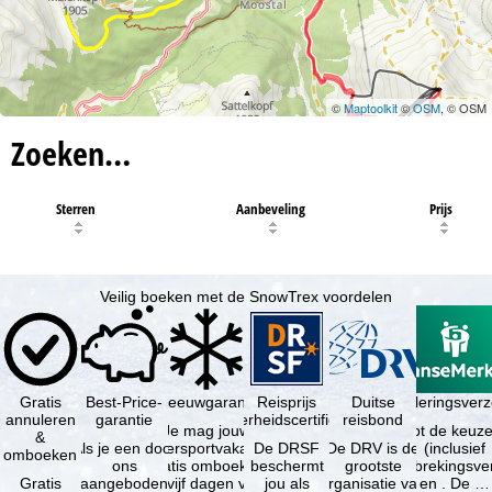
©
Maptoolkit
©
OSM
, © OSM
Zoeken…
Sterren
Aanbeveling
Prijs
Veilig boeken met de SnowTrex voordelen
Gratis
Best-Price-
Sneeuwgarantie
Reisprijs
Reisannuleringsverz
Duitse
annuleren
garantie
zekerheidscertificaat
reisbond
Je mag jouw
Je hebt de keuze
&
Als je een door
wintersportvakantie
De DRSF
De DRV is de
(inclusief
omboeken
ons
gratis omboeken
beschermt
grootste
reisonderbrekingsve
Gratis
aangeboden
als vijf dagen voor
jou als
organisatie van
en . De …