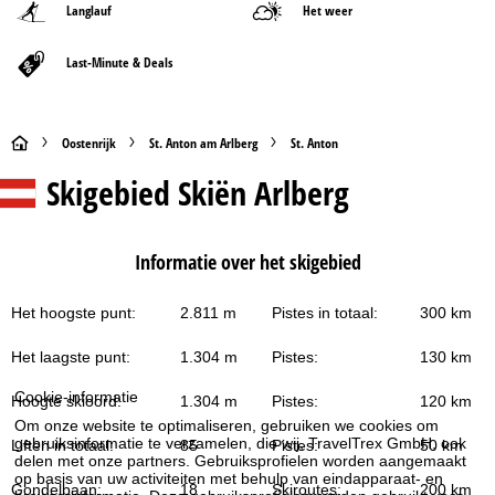
Langlauf
Het weer
Last-Minute & Deals
S
Oostenrijk
St. Anton am Arlberg
St. Anton
Skigebied
Skiën Arlberg
t
a
Informatie over het skigebied
r
Het hoogste punt:
2.811 m
Pistes in totaal:
300 km
t
Het laagste punt:
1.304 m
Pistes:
130 km
p
Cookie-informatie
Hoogte skioord:
1.304 m
Pistes:
120 km
a
Om onze website te optimaliseren, gebruiken we cookies om
gebruiksinformatie te verzamelen, die wij, TravelTrex GmbH, ook
Liften in totaal:
85
Pistes:
50 km
g
delen met onze partners. Gebruiksprofielen worden aangemaakt
op basis van uw activiteiten met behulp van eindapparaat- en
Gondelbaan:
18
Skiroutes:
200 km