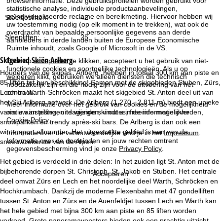
browserinformatie. Deze gebruiksprofielen worden gebruikt voor
i
statistische analyse, individuele productaanbevelingen,
geïndividualiseerde reclame en bereikmeting. Hiervoor hebben wij
Stoeltjesliften:
42
uw toestemming nodig (op elk moment in te trekken), wat ook de
n
overdracht van bepaalde persoonlijke gegevens aan derde
Sleepliften:
25
aanbieders in derde landen buiten de Europese Economische
a
Ruimte inhoudt, zoals Google of Microsoft in de VS.
Skigebied
Skiën Arlberg
Door op
accepteren
te klikken, accepteert u het gebruik van niet-
functionele cookies en soortgelijke technologieën. Als u op
Houders van de skipas "Arlberg" hebben in totaal 300 km aan piste en
weigeren
klikt, gebruiken we alleen diensten die technisch
85 liften tot hun beschikking! Samen met de skigebieden Stuben, Zürs,
noodzakelijk zijn en die nodig zijn voor de uitvoering van het
contract.
Lech en Warth-Schröcken maakt het skigebied St. Anton deel uit van
het Ski Arlberg netwerk. De Arlberg (1.270 - 2.811 m) biedt een unieke
Meer informatie over het gebruik van cookies en de mogelijkheid
variatie aan pistes, uitdagende skiroutes, freeride mogelijkheden,
om uw instellingen te wijzigen, vindt u in de informatie over
Cookie-Policy
.
snowparken en trendy après-ski bars. De Arlberg is dan ook een
wintersport allrounder. Het uitgestrekte gebied is een van de
Informatie over de verantwoordelijke vind je in het
Impressum
.
Informatie over de doeleinden en jouw rechten omtrent
sneeuwzekerste van de Alpen.
gegevensbescherming vind je onze
Privacy Policy
.
Het gebied is verdeeld in drie delen: In het zuiden ligt St. Anton met de
bijbehorende dorpen St. Christoph, St. Jakob en Stuben. Het centrale
Accepteren
deel omvat Zürs en Lech en het noordelijke deel Warth, Schröcken en
Hochkrumbach. Dankzij de moderne Flexenbahn met 47 gondelliften
tussen St. Anton en Zürs en de Auenfeldjet tussen Lech en Warth kan
het hele gebied met bijna 300 km aan piste en 85 liften worden
verkend. Grote panoramavensters bieden ook een prachtig uitzicht