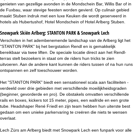
genieten van gezellige avonden in de Mondschein Bar, Willis Bar of in
de Fuxbau, waar stevige feesten worden gevierd. Op culinair gebied
maakt Stuben indruk met een luxe Keuken die wordt geserveerd in
hotels als Hubertushof, Hotel Mondschein of Hotel Arlberg Stuben.
Snowpark Skiën Arlberg:
STANTON PARK & Snowpark Lech
Verscholen in het adembenemende landschap van de Arlberg ligt het
"STANTON PARK" bij het bergstation Rendl en is gemakkelijk
bereikbaar via twee liften. De speciale locatie direct aan het Rendl-
terras stelt bezoekers in staat om de riders hun tricks te zien
uitvoeren. Aan de andere kant kunnen de riders tussen of na hun runs
ontspannen en zelf toeschouwer worden.
Het "STANTON PARK" biedt een sensationeel scala aan faciliteiten -
verdeeld over drie gebieden met verschillende moeilijkheidsgraden
(beginner, gevorderde en pro). De obstakels omvatten verschillende
rails en boxes, kickers tot 15 meter, pipes, een wallride en een grote
tube. Headshaper René Friedl en zijn team hebben hun uiterste best
gedaan om een unieke parkervaring te creëren die niets te wensen
overlaat.
Lech Zürs am Arlberg biedt met Snowpark Lech een funpark voor alle