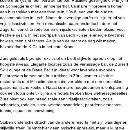
koele drankjes en een verwarmde bar. Rustieke gezelligheid vind je in
de Schneggerei of het Tannbergerhof. Culinaire fijnproevers komen
aan hun trekken met een fondue in Hûs 8, een van de oudste
accommodaties in Lech. Naast de levendige après-ski zijn er tal van
vrijetijdsactiviteiten: Een romantische paardensleetocht door het
Zugertal, verlichte rodelbanen en ijsstokschieten bieden plezier voor
het hele gezin. In het sportpark van Lech kun je je energie kwijt met
bowlen, tennis of fitness. Als je van de nacht de dag wilt maken,
bezoek dan de K-Club in het hotel Krone.
Zürs geldt als bijzonder exclusief en biedt stijlvolle après-ski op het
hoogste niveau. Elegante locaties zoals de Vernissage bar, de Zürserl
Ski Lounge of de Blaue Bar zijn ideaal voor levendige avonden.
Fijnproevers komen aan hun trekken in Zürs, want er zijn drie
restaurants met Michelin-sterren die verrukken met een eersteklas
gastronomische keuken. Naast culinaire hoogtepunten is ontspanning
ook een topprioriteit - bijna alle hotels hebben luxe wellnessgedeeltes.
Zürs biedt ook een breed scala aan vrijetijdsactiviteiten, zoals
schaatsen, rodelen, sneeuwschoenwandelen, paardensleetochten,
tennis, squash en snowtubing.
Stuben onderscheidt zich van de andere resorts met zijn waardige en
stijlvolle sfeer. Je vindt hier geen typische après-ski, maar u kunt wel