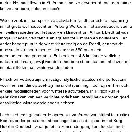
meter. Het nachtleven in St. Anton is net zo gevarieerd, met een ruime
keuze aan bars, pubs en disco's.
Wie op zoek is naar sportieve activiteiten, vindt perfecte ontspanning
in het grote wellnesscentrum Arlberg WellCom met zwembaden, sauna
en wellnessgedeelte. Het sport- en klimcentrum Arl.park biedt tal van
mogelijkheden, van tennis en squash tot klimmen en boulderen. Een
ander hoogtepunt is de winterklettersteig op de Rendl, een van de
mooiste in zijn soort met een lengte van 850 m en een
adembenemend panorama. Er is ook een 4,3 km lange verlichte
natuurrodelbaan, terwijl wandelliefhebbers stoom kunnen afblazen op
in totaal 80 km aan winterwandelpaden.
Flirsch en Pettneu zijn vrij rustige, idyllische plaatsen die perfect zijn
voor mensen die op zoek zijn naar ontspanning. Toch zijn er hier ook
enkele mogelijkheden voor winterse activiteiten. In Flirsch kun je
gebruikmaken van een verlichte rodelbaan, terwijl beide dorpen goed
ontwikkelde winterwandelpaden hebben.
Lech biedt een gevarieerde après-ski, variërend van stijlvol tot rustiek.
Een bijzonder populaire ontmoetingsplaats is de ijsbar in het Burg
Hotel in Oberlech, waar je tot na zonsondergang kunt feesten met