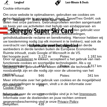
Langlauf
Last-Minute & Deals
Cookie-informatie
Om onze website te optimaliseren, gebruiken we cookies om
gebruiksinformatie te verzamelen, die wij, TravelTrex GmbH, ook
S
Oostenrijk
SkiWelt Wilder Kaiser - Brixental
delen met onze partners. Gebruiksprofielen worden aangemaakt
op basis van uw activiteiten met behulp van eindapparaat- en
Skiregio Super Ski Card
t
browserinformatie. Deze gebruiksprofielen worden gebruikt voor
statistische analyse, individuele productaanbevelingen,
geïndividualiseerde reclame en bereikmeting. Hiervoor hebben wij
a
uw toestemming nodig (op elk moment in te trekken), wat ook de
Informatie over het skigebied
overdracht van bepaalde persoonlijke gegevens aan derde
r
aanbieders in derde landen buiten de Europese Economische
Ruimte inhoudt, zoals Google of Microsoft in de VS.
Het hoogste punt:
3.122 m
Pistes:
1.182 km
t
Door op
accepteren
te klikken, accepteert u het gebruik van niet-
functionele cookies en soortgelijke technologieën. Als u op
Het laagste punt:
443 m
Pistes:
1.317 km
weigeren
klikt, gebruiken we alleen diensten die technisch
p
noodzakelijk zijn en die nodig zijn voor de uitvoering van het
contract.
Liften in totaal:
946
Pistes:
341 km
a
Meer informatie over het gebruik van cookies en de mogelijkheid
om uw instellingen te wijzigen, vindt u in de informatie over
Gondelbaan:
181
Cookie-Policy
.
g
Informatie over de verantwoordelijke vind je in het
Impressum
.
Stoeltjesliften:
327
i
Informatie over de doeleinden en jouw rechten omtrent
gegevensbescherming vind je onze
Privacy Policy
.
Sleepliften:
438