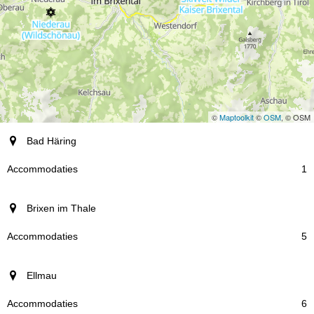
©
Maptoolkit
©
OSM
, © OSM
plaats
Bad Häring
Accommodaties
1
Brixen im Thale
5
Ellmau
6