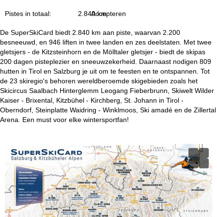
n
Pistes in totaal:
2.840 km
Accepteren
a
De SuperSkiCard biedt 2.840 km aan piste, waarvan 2.200
besneeuwd, en 946 liften in twee landen en zes deelstaten. Met twee
gletsjers - de Kitzsteinhorn en de Mölltaler gletsjer - biedt de skipas
200 dagen pisteplezier en sneeuwzekerheid. Daarnaast nodigen 809
hutten in Tirol en Salzburg je uit om te feesten en te ontspannen. Tot
de 23 skiregio's behoren wereldberoemde skigebieden zoals het
Skicircus Saalbach Hinterglemm Leogang Fieberbrunn, Skiwelt Wilder
Kaiser - Brixental, Kitzbühel - Kirchberg, St. Johann in Tirol -
Oberndorf, Steinplatte Waidring - Winklmoos, Ski amadé en de Zillertal
Arena. Een must voor elke wintersportfan!