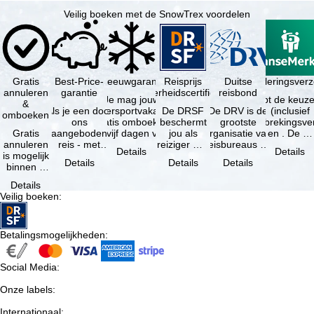
Veilig boeken met de SnowTrex voordelen
Gratis
Best-Price-
Sneeuwgarantie
Reisprijs
Reisannuleringsverz
Duitse
annuleren
garantie
zekerheidscertificaat
reisbond
Je mag jouw
Je hebt de keuze
&
Als je een door
wintersportvakantie
De DRSF
De DRV is de
(inclusief
omboeken
ons
gratis omboeken
beschermt
grootste
reisonderbrekingsve
Gratis
aangeboden
als vijf dagen voor
jou als
organisatie van
en . De …
annuleren
reis - met
de …
reiziger met
reisbureaus en
Details
Details
is mogelijk
dezelfde inhoud
een
reisorganisaties
Details
Details
Details
binnen 5
en
pakketreis
in Duitsland. …
dagen na
beschikbaarheid
of
Details
de
- bij …
gekoppelde
Veilig boeken
:
boeking,
services bij
als jouw
…
vakantie …
Betalingsmogelijkheden
:
Social Media
:
Onze labels
:
Internationaal
: