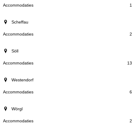
1
Scheffau
2
Söll
13
Westendorf
6
Wörgl
2