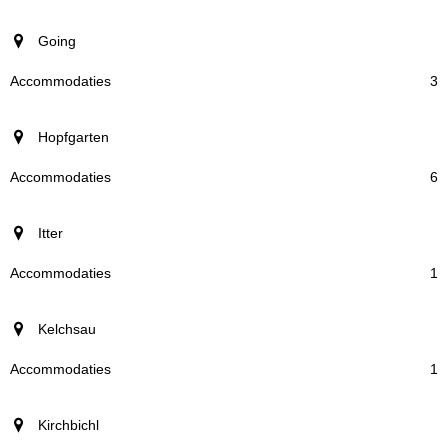
Going
3
Hopfgarten
6
Itter
1
Kelchsau
1
Kirchbichl