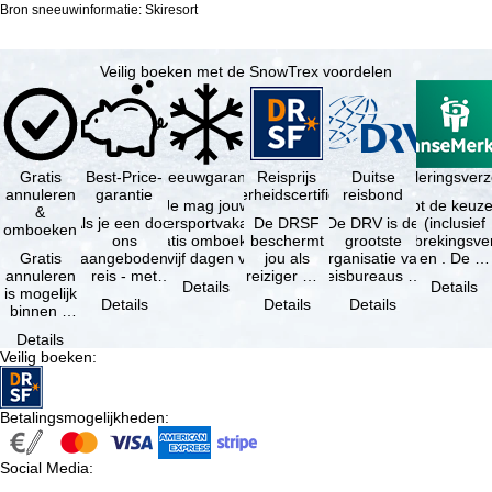
Bron sneeuwinformatie: Skiresort
Veilig boeken met de SnowTrex voordelen
Gratis
Best-Price-
Sneeuwgarantie
Reisprijs
Reisannuleringsverz
Duitse
annuleren
garantie
zekerheidscertificaat
reisbond
Je mag jouw
Je hebt de keuze
&
Als je een door
wintersportvakantie
De DRSF
De DRV is de
(inclusief
omboeken
ons
gratis omboeken
beschermt
grootste
reisonderbrekingsve
Gratis
aangeboden
als vijf dagen voor
jou als
organisatie van
en . De …
annuleren
reis - met
de …
reiziger met
reisbureaus en
Details
Details
is mogelijk
dezelfde inhoud
een
reisorganisaties
Details
Details
Details
binnen 5
en
pakketreis
in Duitsland. …
dagen na
beschikbaarheid
of
Details
de
- bij …
gekoppelde
Veilig boeken
:
boeking,
services bij
als jouw
…
vakantie …
Betalingsmogelijkheden
:
Social Media
: