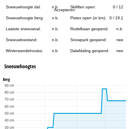
i
Sneeuwhoogte dal:
n.b.
Skiliften open:
0 / 12
Accepteren
n
Sneeuwhoogte berg:
n.b.
Pistes open (in km):
0 / 19,1
a
Laatste sneeuwval:
n.b.
Rodelbaan geopend:
n.b.
Sneeuwtoestand:
n.b.
Snowpark geopend:
nee
Winterwandelroutes:
n.b.
Dalafdaling geopend:
nee
Sneeuwhoogtes
Berg
90 cm
80 cm
70 cm
60 cm
50 cm
40 cm
30 cm