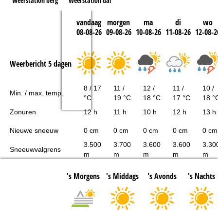
Weerstation berg
Weerstation dal
vandaag
morgen
ma
di
wo
08-08-26
09-08-26
10-08-26
11-08-26
12-08-2
Weerbericht 5 dagen
8 / 17
11 /
12 /
11 /
10 /
Min. / max. temp.
°C
19 °C
18 °C
17 °C
18 °
Zonuren
12 h
11 h
10 h
12 h
13 h
Nieuwe sneeuw
0 cm
0 cm
0 cm
0 cm
0 cm
3.500
3.700
3.600
3.600
3.30
Sneeuwvalgrens
m
m
m
m
m
's Morgens
's Middags
's Avonds
's Nachts