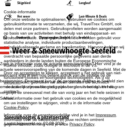
Skigebied
Langlauf
Cookie-informatie
Het weer
Last-Minute & Deals
Om onze website te optimaliseren, gebruiken we cookies om
gebruiksinformatie te verzamelen, die wij, TravelTrex GmbH, ook
delen met onze partners. Gebruiksprofielen worden aangemaakt
op basis van uw activiteiten met behulp van eindapparaat- en
S
Oostenrijk
Olympiaregion Seefeld
Seefeld
browserinformatie. Deze gebruiksprofielen worden gebruikt voor
statistische analyse, individuele productaanbevelingen,
Weer & Sneeuwhoogte Seefeld
geïndividualiseerde reclame en bereikmeting. Hiervoor hebben wij
t
uw toestemming nodig (op elk moment in te trekken), wat ook de
overdracht van bepaalde persoonlijke gegevens aan derde
a
aanbieders in derde landen buiten de Europese Economische
Zoek je informatie over de actuele sneeuwconditie? Hier vind je de
Ruimte inhoudt, zoals Google of Microsoft in de VS.
actuele weersvoorspelling van de komende dagen in Seefeld. Met de
r
Door op
accepteren
te klikken, accepteert u het gebruik van niet-
webcams krijg je een nog betere indruk van de situatie op de
functionele cookies en soortgelijke technologieën. Als u op
bestemming. Daarnaast kun je de geopende skiliften in Seefeld zien
weigeren
klikt, gebruiken we alleen diensten die technisch
t
noodzakelijk zijn en die nodig zijn voor de uitvoering van het
en de actuele sneeuwhoogtes op de berg en in het dal. Het diagram
contract.
vergelijkt de sneeuwval met die van vorig jaar en het hele seizoen in
p
Seefeld.
Meer informatie over het gebruik van cookies en de mogelijkheid
om uw instellingen te wijzigen, vindt u in de informatie over
Cookie-Policy
.
a
Informatie over de verantwoordelijke vind je in het
Impressum
.
Sneeuwhoogtes & pistetoestand
g
Informatie over de doeleinden en jouw rechten omtrent
Laatst bijgewerkt op: 02-08-2026
gegevensbescherming vind je onze
Privacy Policy
.