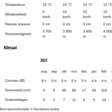
Temperatuur
10 °C
15 °C
14 °C
12 °
5
10
10
10
Windsnelheid
km/h
km/h
km/h
km/h
Nieuwe sneeuw
0 cm
0 cm
0 cm
0 cm
3.700
3.900
3.600
4.00
Sneeuwvalgrens
m
m
m
m
Klimaat
2025
aug
sep
okt
nov
dec
jan
feb
Zonuren (Ø)
8 h
6 h
5 h
5 h
5 h
4 h
4 h
Sneeuwval (cm)
0
8
48
86
17
59
118
Sneeuwdagen
0
2
7
11
4
9
14
Bron weersinformatie: © GeoSphere Austria