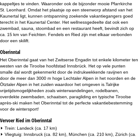
i
kappeltjes te vinden. Waaronder ook de bijzonder mooie Pfarrkirche
St. Leonhard. Omdat het plaatsje op een steenworp afstand van het
n
Kaunertal ligt, kunnen ontspanning zoekende vakantiegangers goed
terecht in het Kaunertal Center. Het wellnessgedeelte dat ook een
a
zwembad, sauna, stoombad en een restaurant heeft, bevindt zich op
ca. 15 km van Feichten. Fendels en Ried zijn met elkaar verbonden
door een skilift.
Oberinntal
Het Oberinntal gaat van het Zwitserse Engadin tot enkele kilometer ten
westen van de Tiroolse hoofdstad Innsbrück. Het op vele punten
smalle dal wordt gekenmerkt door de indrukwekkende ravijnen en
door de meer dan 3000 m hoge Lechtaler Alpen in het noorden en de
Ötztaler Alpen in het zuiden waardoor het omgeven is.Talrijke
vrijetijdsmogelijkheden zoals winterwandelingen, rodelbanen,
overdekte zwembaden, schaatsen, paragliding en typische Tiroolse
après-ski maken het Oberinntal tot de perfecte vakantiebestemming
voor de wintersport!
Vervoer Ried im Oberinntal
Trein: Landeck (ca. 17 km)
Vliegtuig: Innsbruck (ca. 82 km), München (ca. 210 km), Zürich (ca.