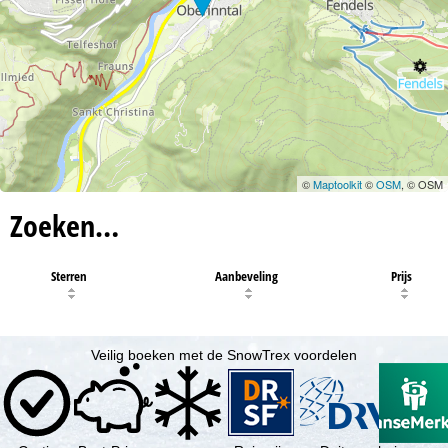
©
Maptoolkit
©
OSM
, © OSM
Zoeken…
Sterren
Aanbeveling
Prijs
Veilig boeken met de SnowTrex voordelen