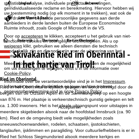
Langlauf
Het weer
statistische analyse, individuele productaanbevelingen,
geïndividualiseerde reclame en bereikmeting. Hiervoor hebben wij
uw toestemming nodig (op elk moment in te trekken), wat ook de
Last-Minute & Deals
overdracht van bepaalde persoonlijke gegevens aan derde
aanbieders in derde landen buiten de Europese Economische
Ruimte inhoudt, zoals Google of Microsoft in de VS.
Door op
accepteren
te klikken, accepteert u het gebruik van niet-
S
Oostenrijk
Oberinntal
Ried im Oberinntal
functionele cookies en soortgelijke technologieën. Als u op
weigeren
klikt, gebruiken we alleen diensten die technisch
Skivakantie
Ried im Oberinntal -
noodzakelijk zijn en die nodig zijn voor de uitvoering van het
t
contract.
In het hartje van Tirol!
Meer informatie over het gebruik van cookies en de mogelijkheid
a
om uw instellingen te wijzigen, vindt u in de informatie over
Cookie-Policy
.
r
Ried im Oberinntal
Informatie over de verantwoordelijke vind je in het
Impressum
.
Informatie over de doeleinden en jouw rechten omtrent
Ried in het Oberinntal is idyllisch gelegen en wordt omringd door de
t
gegevensbescherming vind je onze
Privacy Policy
.
bergen van de Ötztaler Alpen en de Samnaungroep op een hoogte
van 876 m. Het plaatsje is verkeerstechnisch gunstig gelegen en telt
p
ca. 1.300 inwoners. Het is het ideale uitgangspunt voor uitstapjes in
Accepteren
meerdere skigebieden alsook naar de hoofdstad Innsbruck (ca. 90
a
km). Ried en de omgeving biedt vele mogelijkheden zoals
sneeuwschoenwandelen, rodelen, schaatsen, ijsstokschieten,
g
langlaufen, ijsklimmen en paragliding. Voor cultuurliefhebbers is er in
Ried het Schloss Siegmundsried alsook meerdere kerkjes en