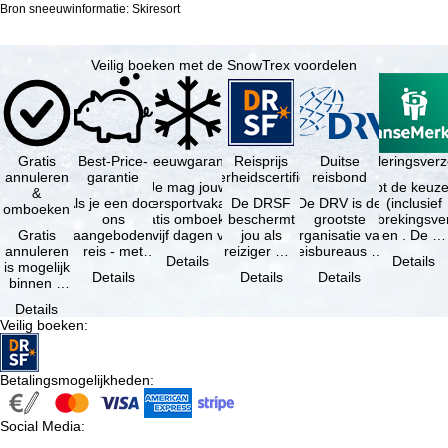
Bron sneeuwinformatie: Skiresort
Veilig boeken met de SnowTrex voordelen
Gratis
Best-Price-
Sneeuwgarantie
Reisprijs
Reisannuleringsverz
Duitse
annuleren
garantie
zekerheidscertificaat
reisbond
Je mag jouw
Je hebt de keuze
&
Als je een door
wintersportvakantie
De DRSF
De DRV is de
(inclusief
omboeken
ons
gratis omboeken
beschermt
grootste
reisonderbrekingsve
Gratis
aangeboden
als vijf dagen voor
jou als
organisatie van
en . De …
annuleren
reis - met
de …
reiziger met
reisbureaus en
Details
Details
is mogelijk
dezelfde inhoud
een
reisorganisaties
Details
Details
Details
binnen 5
en
pakketreis
in Duitsland. …
dagen na
beschikbaarheid
of
Details
de
- bij …
gekoppelde
Veilig boeken
:
boeking,
services bij
als jouw
…
vakantie …
Betalingsmogelijkheden
:
Social Media
: