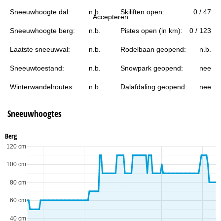
i
Sneeuwhoogte dal:
n.b.
Skiliften open:
0 / 47
Accepteren
n
Sneeuwhoogte berg:
n.b.
Pistes open (in km):
0 / 123
a
Laatste sneeuwval:
n.b.
Rodelbaan geopend:
n.b.
Sneeuwtoestand:
n.b.
Snowpark geopend:
nee
Winterwandelroutes:
n.b.
Dalafdaling geopend:
nee
Sneeuwhoogtes
Berg
120 cm
100 cm
80 cm
60 cm
40 cm