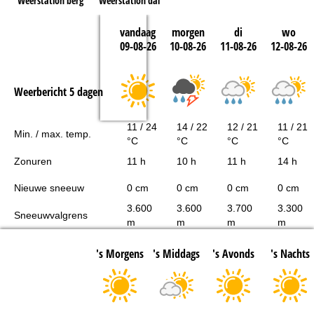
Weerstation berg
Weerstation dal
vandaag
morgen
di
wo
09-08-26
10-08-26
11-08-26
12-08-26
Weerbericht 5 dagen
11 / 24
14 / 22
12 / 21
11 / 21
Min. / max. temp.
°C
°C
°C
°C
Zonuren
11 h
10 h
11 h
14 h
Nieuwe sneeuw
0 cm
0 cm
0 cm
0 cm
3.600
3.600
3.700
3.300
Sneeuwvalgrens
m
m
m
m
's Morgens
's Middags
's Avonds
's Nachts