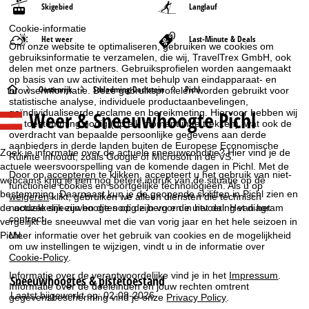
Skigebied
Langlauf
Cookie-informatie
Het weer
Last-Minute & Deals
Om onze website te optimaliseren, gebruiken we cookies om
gebruiksinformatie te verzamelen, die wij, TravelTrex GmbH, ook
delen met onze partners. Gebruiksprofielen worden aangemaakt
op basis van uw activiteiten met behulp van eindapparaat- en
S
Oostenrijk
Schladming-Dachstein
Pichl
browserinformatie. Deze gebruiksprofielen worden gebruikt voor
statistische analyse, individuele productaanbevelingen,
Weer & Sneeuwhoogte Pichl
geïndividualiseerde reclame en bereikmeting. Hiervoor hebben wij
t
uw toestemming nodig (op elk moment in te trekken), wat ook de
overdracht van bepaalde persoonlijke gegevens aan derde
a
aanbieders in derde landen buiten de Europese Economische
Zoek je informatie over de actuele sneeuwconditie? Hier vind je de
Ruimte inhoudt, zoals Google of Microsoft in de VS.
actuele weersvoorspelling van de komende dagen in Pichl. Met de
r
Door op
accepteren
te klikken, accepteert u het gebruik van niet-
webcams krijg je een nog betere indruk van de situatie op de
functionele cookies en soortgelijke technologieën. Als u op
bestemming. Daarnaast kun je de geopende skiliften in Pichl zien en
weigeren
klikt, gebruiken we alleen diensten die technisch
t
noodzakelijk zijn en die nodig zijn voor de uitvoering van het
de actuele sneeuwhoogtes op de berg en in het dal. Het diagram
contract.
vergelijkt de sneeuwval met die van vorig jaar en het hele seizoen in
p
Pichl.
Meer informatie over het gebruik van cookies en de mogelijkheid
om uw instellingen te wijzigen, vindt u in de informatie over
Cookie-Policy
.
a
Informatie over de verantwoordelijke vind je in het
Impressum
.
Sneeuwhoogtes & pistetoestand
g
Informatie over de doeleinden en jouw rechten omtrent
Laatst bijgewerkt op: 02-08-2026
gegevensbescherming vind je onze
Privacy Policy
.