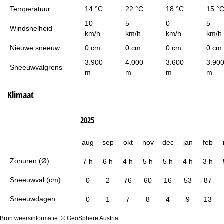
Temperatuur
14 °C
22 °C
18 °C
15 °
10
5
0
5
Windsnelheid
km/h
km/h
km/h
km/h
Nieuwe sneeuw
0 cm
0 cm
0 cm
0 cm
3.900
4.000
3.600
3.90
Sneeuwvalgrens
m
m
m
m
Klimaat
2025
aug
sep
okt
nov
dec
jan
feb
Zonuren (Ø)
7 h
6 h
4 h
5 h
5 h
4 h
3 h
Sneeuwval (cm)
0
2
76
60
16
53
87
Sneeuwdagen
0
1
7
8
4
9
13
Bron weersinformatie: © GeoSphere Austria