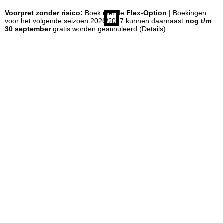
Voorpret zonder risico:
Boek met de
Flex-Option
| Boekingen
n
voor het volgende seizoen 2026/2027 kunnen daarnaast
nog t/m
30 september
gratis worden geannuleerd
(Details)
a