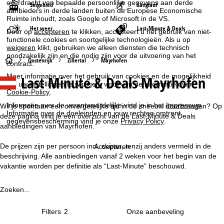
overdracht van bepaalde persoonlijke gegevens aan derde
Skigebied
Langlauf
aanbieders in derde landen buiten de Europese Economische
Ruimte inhoudt, zoals Google of Microsoft in de VS.
Het weer
Last-Minute & Deals
Door op
accepteren
te klikken, accepteert u het gebruik van niet-
functionele cookies en soortgelijke technologieën. Als u op
weigeren
klikt, gebruiken we alleen diensten die technisch
noodzakelijk zijn en die nodig zijn voor de uitvoering van het
S
Oostenrijk
Zillertal
Mayrhofen
contract.
Meer informatie over het gebruik van cookies en de mogelijkheid
Last Minute & Deals Mayrhofen
t
om uw instellingen te wijzigen, vindt u in de informatie over
Cookie-Policy
.
a
Informatie over de verantwoordelijke vind je in het
Impressum
.
Wil je spontaan een onvergetelijke tijd in de sneeuw doorbrengen? Op
Informatie over de doeleinden en jouw rechten omtrent
deze pagina vind je een overzicht van de Last-Minute & Deals
gegevensbescherming vind je onze
Privacy Policy
.
r
aanbiedingen van Mayrhofen.
t
De prijzen zijn per persoon incl. skipas, tenzij anders vermeld in de
Accepteren
beschrijving. Alle aanbiedingen vanaf 2 weken voor het begin van de
p
vakantie worden per definitie als “Last-Minute” beschouwd.
a
Zoeken...
g
Filters
2
i