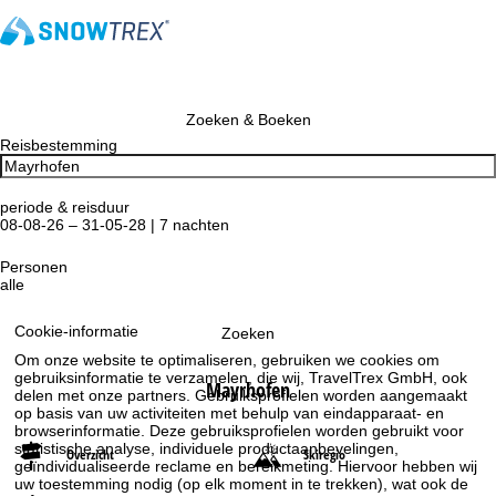
Zoeken & Boeken
Reisbestemming
periode & reisduur
08-08-26 – 31-05-28 | 7 nachten
Personen
alle
Cookie-informatie
Zoeken
Om onze website te optimaliseren, gebruiken we cookies om
gebruiksinformatie te verzamelen, die wij, TravelTrex GmbH, ook
Mayrhofen
delen met onze partners. Gebruiksprofielen worden aangemaakt
op basis van uw activiteiten met behulp van eindapparaat- en
browserinformatie. Deze gebruiksprofielen worden gebruikt voor
statistische analyse, individuele productaanbevelingen,
Overzicht
Skiregio
geïndividualiseerde reclame en bereikmeting. Hiervoor hebben wij
uw toestemming nodig (op elk moment in te trekken), wat ook de