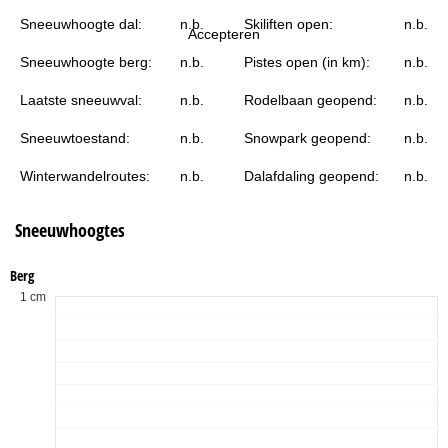
i
Sneeuwhoogte dal:
n.b.
Skiliften open:
n.b.
Accepteren
n
Sneeuwhoogte berg:
n.b.
Pistes open (in km):
n.b.
a
Laatste sneeuwval:
n.b.
Rodelbaan geopend:
n.b.
Sneeuwtoestand:
n.b.
Snowpark geopend:
n.b.
Winterwandelroutes:
n.b.
Dalafdaling geopend:
n.b.
Sneeuwhoogtes
Berg
1 cm