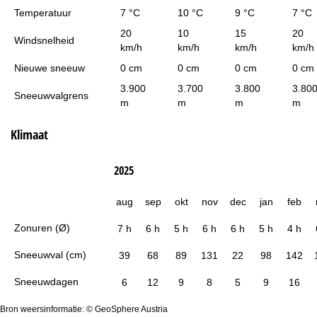
Temperatuur
7 °C
10 °C
9 °C
7 °C
20
10
15
20
Windsnelheid
km/h
km/h
km/h
km/h
Nieuwe sneeuw
0 cm
0 cm
0 cm
0 cm
3.900
3.700
3.800
3.80
Sneeuwvalgrens
m
m
m
m
Klimaat
2025
aug
sep
okt
nov
dec
jan
feb
Zonuren (Ø)
7 h
6 h
5 h
6 h
6 h
5 h
4 h
Sneeuwval (cm)
39
68
89
131
22
98
142
Sneeuwdagen
6
12
9
8
5
9
16
Bron weersinformatie: © GeoSphere Austria