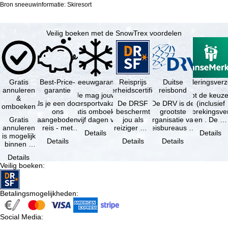
Bron sneeuwinformatie: Skiresort
Veilig boeken met de SnowTrex voordelen
Gratis
Best-Price-
Sneeuwgarantie
Reisprijs
Reisannuleringsverz
Duitse
annuleren
garantie
zekerheidscertificaat
reisbond
Je mag jouw
Je hebt de keuze
&
Als je een door
wintersportvakantie
De DRSF
De DRV is de
(inclusief
omboeken
ons
gratis omboeken
beschermt
grootste
reisonderbrekingsve
Gratis
aangeboden
als vijf dagen voor
jou als
organisatie van
en . De …
annuleren
reis - met
de …
reiziger met
reisbureaus en
Details
Details
is mogelijk
dezelfde inhoud
een
reisorganisaties
Details
Details
Details
binnen 5
en
pakketreis
in Duitsland. …
dagen na
beschikbaarheid
of
Details
de
- bij …
gekoppelde
Veilig boeken
:
boeking,
services bij
als jouw
…
vakantie …
Betalingsmogelijkheden
:
Social Media
: