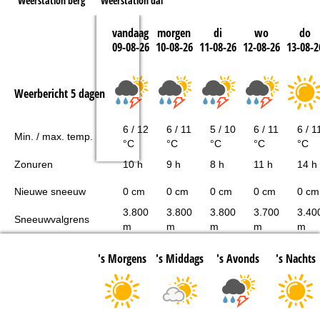
Weerstation berg
Weerstation dal
vandaag
morgen
di
wo
do
09-08-26
10-08-26
11-08-26
12-08-26
13-08-2
Weerbericht 5 dagen
6 / 12
6 / 11
5 / 10
6 / 11
6 / 1
Min. / max. temp.
°C
°C
°C
°C
°C
Zonuren
10 h
9 h
8 h
11 h
14 h
Nieuwe sneeuw
0 cm
0 cm
0 cm
0 cm
0 cm
3.800
3.800
3.800
3.700
3.40
Sneeuwvalgrens
m
m
m
m
m
's Morgens
's Middags
's Avonds
's Nachts