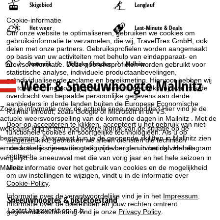
Skigebied
Langlauf
Cookie-informatie
Het weer
Last-Minute & Deals
Om onze website te optimaliseren, gebruiken we cookies om
gebruiksinformatie te verzamelen, die wij, TravelTrex GmbH, ook
delen met onze partners. Gebruiksprofielen worden aangemaakt
op basis van uw activiteiten met behulp van eindapparaat- en
S
Oostenrijk
Mölltaler Gletscher
Mallnitz
browserinformatie. Deze gebruiksprofielen worden gebruikt voor
statistische analyse, individuele productaanbevelingen,
Weer & Sneeuwhoogte Mallnitz
geïndividualiseerde reclame en bereikmeting. Hiervoor hebben wij
t
uw toestemming nodig (op elk moment in te trekken), wat ook de
overdracht van bepaalde persoonlijke gegevens aan derde
a
aanbieders in derde landen buiten de Europese Economische
Zoek je informatie over de actuele sneeuwconditie? Hier vind je de
Ruimte inhoudt, zoals Google of Microsoft in de VS.
actuele weersvoorspelling van de komende dagen in Mallnitz . Met de
r
Door op
accepteren
te klikken, accepteert u het gebruik van niet-
webcams krijg je een nog betere indruk van de situatie op de
functionele cookies en soortgelijke technologieën. Als u op
bestemming. Daarnaast kun je de geopende skiliften in Mallnitz zien
weigeren
klikt, gebruiken we alleen diensten die technisch
t
noodzakelijk zijn en die nodig zijn voor de uitvoering van het
en de actuele sneeuwhoogtes op de berg en in het dal. Het diagram
contract.
vergelijkt de sneeuwval met die van vorig jaar en het hele seizoen in
p
Mallnitz .
Meer informatie over het gebruik van cookies en de mogelijkheid
om uw instellingen te wijzigen, vindt u in de informatie over
Cookie-Policy
.
a
Informatie over de verantwoordelijke vind je in het
Impressum
.
Sneeuwhoogtes & pistetoestand
g
Informatie over de doeleinden en jouw rechten omtrent
Laatst bijgewerkt op:
n.b.
gegevensbescherming vind je onze
Privacy Policy
.