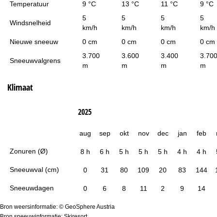
Temperatuur
9 °C
13 °C
11 °C
9 °C
5
5
5
5
Windsnelheid
km/h
km/h
km/h
km/h
Nieuwe sneeuw
0 cm
0 cm
0 cm
0 cm
3.700
3.600
3.400
3.70
Sneeuwvalgrens
m
m
m
m
Klimaat
2025
aug
sep
okt
nov
dec
jan
feb
Zonuren (Ø)
8 h
6 h
5 h
5 h
5 h
4 h
4 h
Sneeuwval (cm)
0
31
80
109
20
83
144
Sneeuwdagen
0
6
8
11
2
9
14
Bron weersinformatie: © GeoSphere Austria
Bron sneeuwinformatie: Skiresort