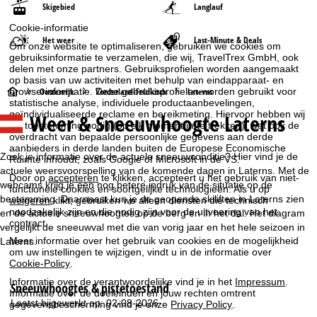
Skigebied
Langlauf
Cookie-informatie
Het weer
Last-Minute & Deals
Om onze website te optimaliseren, gebruiken we cookies om
gebruiksinformatie te verzamelen, die wij, TravelTrex GmbH, ook
delen met onze partners. Gebruiksprofielen worden aangemaakt
op basis van uw activiteiten met behulp van eindapparaat- en
S
Oostenrijk
Vorderland-Feldkirch
Laterns
browserinformatie. Deze gebruiksprofielen worden gebruikt voor
statistische analyse, individuele productaanbevelingen,
geïndividualiseerde reclame en bereikmeting. Hiervoor hebben wij
Weer & Sneeuwhoogte Laterns
t
uw toestemming nodig (op elk moment in te trekken), wat ook de
overdracht van bepaalde persoonlijke gegevens aan derde
aanbieders in derde landen buiten de Europese Economische
a
Zoek je informatie over de actuele sneeuwconditie? Hier vind je de
Ruimte inhoudt, zoals Google of Microsoft in de VS.
actuele weersvoorspelling van de komende dagen in Laterns. Met de
r
Door op
accepteren
te klikken, accepteert u het gebruik van niet-
webcams krijg je een nog betere indruk van de situatie op de
functionele cookies en soortgelijke technologieën. Als u op
bestemming. Daarnaast kun je de geopende skiliften in Laterns zien
weigeren
klikt, gebruiken we alleen diensten die technisch
t
noodzakelijk zijn en die nodig zijn voor de uitvoering van het
en de actuele sneeuwhoogtes op de berg en in het dal. Het diagram
contract.
vergelijkt de sneeuwval met die van vorig jaar en het hele seizoen in
p
Meer informatie over het gebruik van cookies en de mogelijkheid
Laterns.
om uw instellingen te wijzigen, vindt u in de informatie over
Cookie-Policy
.
a
Informatie over de verantwoordelijke vind je in het
Impressum
.
Sneeuwhoogtes & pistetoestand
Informatie over de doeleinden en jouw rechten omtrent
g
Laatst bijgewerkt op: 02-08-2026
gegevensbescherming vind je onze
Privacy Policy
.