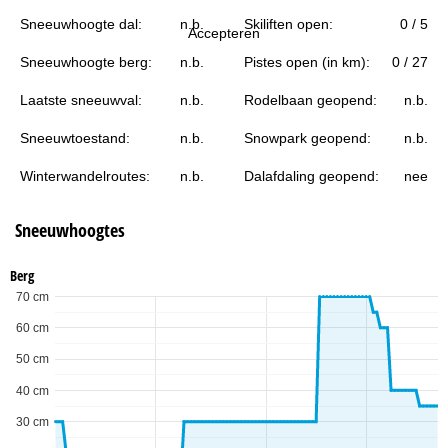
i
Sneeuwhoogte dal:
n.b.
Skiliften open:
0 / 5
Accepteren
n
Sneeuwhoogte berg:
n.b.
Pistes open (in km):
0 / 27
a
Laatste sneeuwval:
n.b.
Rodelbaan geopend:
n.b.
Sneeuwtoestand:
n.b.
Snowpark geopend:
n.b.
Winterwandelroutes:
n.b.
Dalafdaling geopend:
nee
Sneeuwhoogtes
Berg
70 cm
60 cm
50 cm
40 cm
30 cm