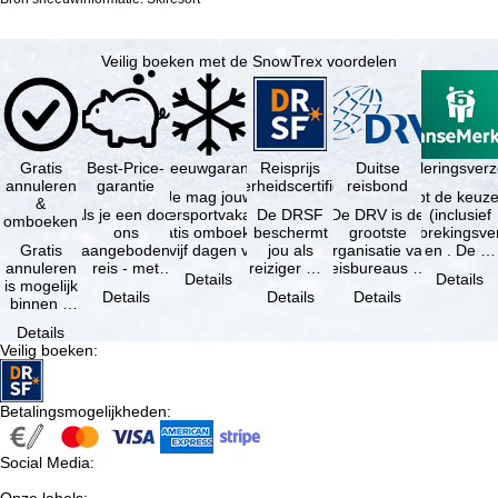
Veilig boeken met de SnowTrex voordelen
Gratis
Best-Price-
Sneeuwgarantie
Reisprijs
Reisannuleringsverz
Duitse
annuleren
garantie
zekerheidscertificaat
reisbond
Je mag jouw
Je hebt de keuze
&
Als je een door
wintersportvakantie
De DRSF
De DRV is de
(inclusief
omboeken
ons
gratis omboeken
beschermt
grootste
reisonderbrekingsve
Gratis
aangeboden
als vijf dagen voor
jou als
organisatie van
en . De …
annuleren
reis - met
de …
reiziger met
reisbureaus en
Details
Details
is mogelijk
dezelfde inhoud
een
reisorganisaties
Details
Details
Details
binnen 5
en
pakketreis
in Duitsland. …
dagen na
beschikbaarheid
of
Details
de
- bij …
gekoppelde
Veilig boeken
:
boeking,
services bij
als jouw
…
vakantie …
Betalingsmogelijkheden
:
Social Media
: