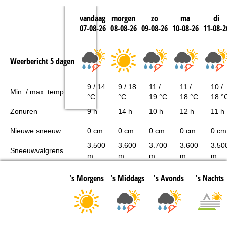
vandaag
morgen
zo
ma
di
07-08-26
08-08-26
09-08-26
10-08-26
11-08-2
Weerbericht 5 dagen
9 / 14
9 / 18
11 /
11 /
10 /
Min. / max. temp.
°C
°C
19 °C
18 °C
18 °
Zonuren
9 h
14 h
10 h
12 h
11 h
Nieuwe sneeuw
0 cm
0 cm
0 cm
0 cm
0 cm
3.500
3.600
3.700
3.600
3.50
Sneeuwvalgrens
m
m
m
m
m
's Morgens
's Middags
's Avonds
's Nachts