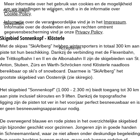
i
Meer informatie over het gebruik van cookies en de mogelijkheid
om uw instellingen te wijzigen, vindt u in de informatie over
Stoeltjesliften:
4
Cookie-Policy
.
n
Informatie over de verantwoordelijke vind je in het
Impressum
.
Sleepliften:
4
Informatie over de doeleinden en jouw rechten omtrent
a
gegevensbescherming vind je onze
Privacy Policy
.
Skigebied
Sonnenkopf - Klösterle
Met de skipas "SkiArlberg" hebben wintersporters in totaal 300 km aan
Accepteren
piste tot hun beschikking. Dankzij de verbinding met de Flexenbahn,
de Trittkopfbahn I en II en de Albonabahn II zijn de skigebieden van St.
Anton, Stuben, Zürs en Warth-Schröcken rond Klösterle naadloos
bereikbaar op ski's of snowboard. Daarmee is "SkiArlberg" het
grootste skigebied van Oostenrijk (zie skiregio).
Het skigebied "Sonnenkopf" (1.000 - 2.300 m) biedt toegang tot 30 km
aan piste inclusief skiroutes en 9 liften. Dankzij de topografische
ligging zijn de pisten tot ver in het voorjaar perfect besneeuwbaar en is
er geen besneeuwingsapparatuur nodig.
De overwegend blauwe en rode pistes in het overzichtelijke skigebied
zijn bijzonder geschikt voor gezinnen. Jongeren zijn in goede handen
in Schneemannland, waar ze niet alleen onder deskundige begeleiding
hun eerste bochten kunnen maken, maar ook kunnen rodelen of