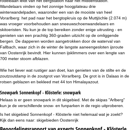
rodelbaan leidt van het bergstation naar het middenstation.
Wandelaars vinden op het zonnige hoogplateau drie
winterwandelpaden, waaronder een van de mooiste van heel
Vorarlberg: het pad naar het bergtopkruis op de Muttjöchle (2.074 m)
was vroeger voorbehouden aan sneeuwschoenwandelaars en
skitoeristen. Nu kun je de top bereiken zonder enige uitrusting - en
genieten van een prachtig 360-graden uitzicht op de omliggende
bergen. De dapperen worden aangetrokken door de waterval van
Fallbach, waar zich in de winter de langste aaneengesloten ijsroute
van Oostenrijk bevindt. Hier kunnen ijsklimmers over een lengte van
700 meter stoom afblazen.
Wie het liever wat rustiger aan doet, kan genieten van de stilte en de
zoutzoutdamp in de zoutgrot van Vorarlberg. De grot is in Dalaas in de
rotsen geblazen en bekleed met 44 ton Himalayazout.
Snowpark Sonnenkopf - Klösterle:
snowpark
Helaas is er geen snowpark in dit skigebied. Met de skipas "Arlberg"
kun je de verschillende snow- en funparken in de regio uitproberen.
Is het skigebied Sonnenkopf - Klösterle niet helemaal wat je zoekt?
Kijk dan eens naar:
skigebieden Oostenrijk
Beoordelingsrapport van experts Sonnenkopf - Klösterle