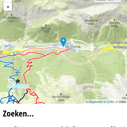
-
©
Maptoolkit
©
OSM
, © OSM
Zoeken…