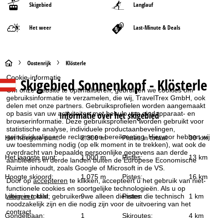
Skigebied
Langlauf
Het weer
Last-Minute & Deals
S
Oostenrijk
Klösterle
Cookie-informatie
Skigebied
Sonnenkopf - Klösterle
t
Om onze website te optimaliseren, gebruiken we cookies om
gebruiksinformatie te verzamelen, die wij, TravelTrex GmbH, ook
a
delen met onze partners. Gebruiksprofielen worden aangemaakt
Informatie over het skigebied
op basis van uw activiteiten met behulp van eindapparaat- en
browserinformatie. Deze gebruiksprofielen worden gebruikt voor
r
statistische analyse, individuele productaanbevelingen,
geïndividualiseerde reclame en bereikmeting. Hiervoor hebben wij
Het hoogste punt:
2.300 m
Pistes in totaal:
30 km
t
uw toestemming nodig (op elk moment in te trekken), wat ook de
overdracht van bepaalde persoonlijke gegevens aan derde
Het laagste punt:
1.000 m
Pistes:
13 km
aanbieders in derde landen buiten de Europese Economische
p
Ruimte inhoudt, zoals Google of Microsoft in de VS.
Hoogte skioord:
1.075 m
Pistes:
16 km
Door op
accepteren
te klikken, accepteert u het gebruik van niet-
a
functionele cookies en soortgelijke technologieën. Als u op
Liften in totaal:
9
Pistes:
1 km
weigeren
klikt, gebruiken we alleen diensten die technisch
g
noodzakelijk zijn en die nodig zijn voor de uitvoering van het
contract.
Gondelbaan:
1
Skiroutes:
4 km