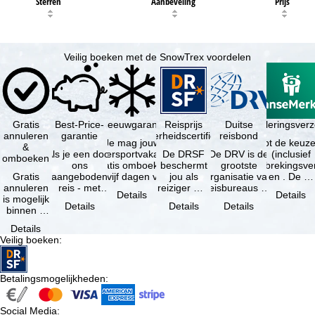
Sterren
Aanbeveling
Prijs
Veilig boeken met de SnowTrex voordelen
Gratis
Best-Price-
Sneeuwgarantie
Reisprijs
Reisannuleringsverz
Duitse
annuleren
garantie
zekerheidscertificaat
reisbond
Je mag jouw
Je hebt de keuze
&
Als je een door
wintersportvakantie
De DRSF
De DRV is de
(inclusief
omboeken
ons
gratis omboeken
beschermt
grootste
reisonderbrekingsve
Gratis
aangeboden
als vijf dagen voor
jou als
organisatie van
en . De …
annuleren
reis - met
de …
reiziger met
reisbureaus en
Details
Details
is mogelijk
dezelfde inhoud
een
reisorganisaties
Details
Details
Details
binnen 5
en
pakketreis
in Duitsland. …
dagen na
beschikbaarheid
of
Details
de
- bij …
gekoppelde
Veilig boeken
:
boeking,
services bij
als jouw
…
vakantie …
Betalingsmogelijkheden
:
Social Media
: