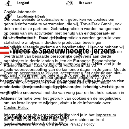
Langlauf
Het weer
Cookie-informatie
Last-Minute & Deals
Om onze website te optimaliseren, gebruiken we cookies om
gebruiksinformatie te verzamelen, die wij, TravelTrex GmbH, ook
delen met onze partners. Gebruiksprofielen worden aangemaakt
op basis van uw activiteiten met behulp van eindapparaat- en
S
Oostenrijk
Pitztal
Jerzens
browserinformatie. Deze gebruiksprofielen worden gebruikt voor
statistische analyse, individuele productaanbevelingen,
Weer & Sneeuwhoogte Jerzens
geïndividualiseerde reclame en bereikmeting. Hiervoor hebben wij
t
uw toestemming nodig (op elk moment in te trekken), wat ook de
overdracht van bepaalde persoonlijke gegevens aan derde
a
aanbieders in derde landen buiten de Europese Economische
Zoek je informatie over de actuele sneeuwconditie? Hier vind je de
Ruimte inhoudt, zoals Google of Microsoft in de VS.
actuele weersvoorspelling van de komende dagen in Jerzens. Met de
r
Door op
accepteren
te klikken, accepteert u het gebruik van niet-
webcams krijg je een nog betere indruk van de situatie op de
functionele cookies en soortgelijke technologieën. Als u op
bestemming. Daarnaast kun je de geopende skiliften in Jerzens zien
weigeren
klikt, gebruiken we alleen diensten die technisch
t
noodzakelijk zijn en die nodig zijn voor de uitvoering van het
en de actuele sneeuwhoogtes op de berg en in het dal. Het diagram
contract.
vergelijkt de sneeuwval met die van vorig jaar en het hele seizoen in
p
Jerzens.
Meer informatie over het gebruik van cookies en de mogelijkheid
om uw instellingen te wijzigen, vindt u in de informatie over
Cookie-Policy
.
a
Informatie over de verantwoordelijke vind je in het
Impressum
.
Sneeuwhoogtes & pistetoestand
g
Informatie over de doeleinden en jouw rechten omtrent
Laatst bijgewerkt op: 07-08-2026
gegevensbescherming vind je onze
Privacy Policy
.