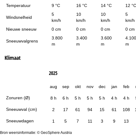
Temperatuur
9 °C
16 °C
14 °C
12 °
5
10
10
5
Windsnelheid
km/h
km/h
km/h
km/h
Nieuwe sneeuw
0 cm
0 cm
0 cm
0 cm
3.800
3.400
3.600
4.10
Sneeuwvalgrens
m
m
m
m
Klimaat
2025
aug
sep
okt
nov
dec
jan
feb
Zonuren (Ø)
8 h
6 h
5 h
5 h
5 h
4 h
4 h
Sneeuwval (cm)
2
17
61
94
15
61
108
Sneeuwdagen
1
5
7
11
3
9
13
Bron weersinformatie: © GeoSphere Austria