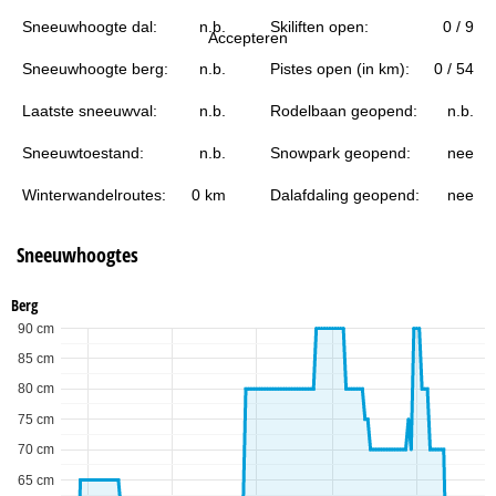
i
Sneeuwhoogte dal:
n.b.
Skiliften open:
0 / 9
Accepteren
n
Sneeuwhoogte berg:
n.b.
Pistes open (in km):
0 / 54
a
Laatste sneeuwval:
n.b.
Rodelbaan geopend:
n.b.
Sneeuwtoestand:
n.b.
Snowpark geopend:
nee
Winterwandelroutes:
0 km
Dalafdaling geopend:
nee
Sneeuwhoogtes
Berg
90 cm
85 cm
80 cm
75 cm
70 cm
65 cm