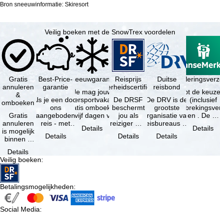
Bron sneeuwinformatie: Skiresort
Veilig boeken met de SnowTrex voordelen
Gratis
Best-Price-
Sneeuwgarantie
Reisprijs
Reisannuleringsverz
Duitse
annuleren
garantie
zekerheidscertificaat
reisbond
Je mag jouw
Je hebt de keuze
&
Als je een door
wintersportvakantie
De DRSF
De DRV is de
(inclusief
omboeken
ons
gratis omboeken
beschermt
grootste
reisonderbrekingsve
Gratis
aangeboden
als vijf dagen voor
jou als
organisatie van
en . De …
annuleren
reis - met
de …
reiziger met
reisbureaus en
Details
Details
is mogelijk
dezelfde inhoud
een
reisorganisaties
Details
Details
Details
binnen 5
en
pakketreis
in Duitsland. …
dagen na
beschikbaarheid
of
Details
de
- bij …
gekoppelde
Veilig boeken
:
boeking,
services bij
als jouw
…
vakantie …
Betalingsmogelijkheden
:
Social Media
: