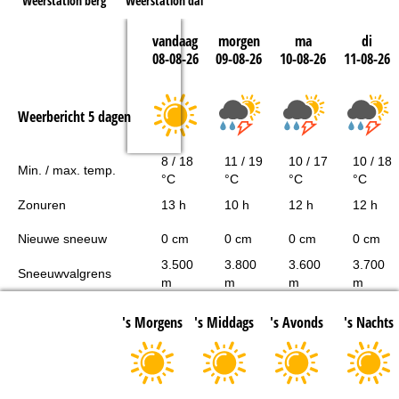
Weerstation berg
Weerstation dal
vandaag
morgen
ma
di
08-08-26
09-08-26
10-08-26
11-08-26
Weerbericht 5 dagen
8 / 18
11 / 19
10 / 17
10 / 18
Min. / max. temp.
°C
°C
°C
°C
Zonuren
13 h
10 h
12 h
12 h
Nieuwe sneeuw
0 cm
0 cm
0 cm
0 cm
3.500
3.800
3.600
3.700
Sneeuwvalgrens
m
m
m
m
's Morgens
's Middags
's Avonds
's Nachts