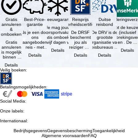
Gratis
Best-Price-
Sneeuwgarantie
Reisprijs
Reisannuleringsverz
Duitse
annuleren
garantie
zekerheidscertificaat
reisbond
Je mag jouw
Je hebt de keuze
&
Als je een door
wintersportvakantie
De DRSF
De DRV is de
(inclusief
omboeken
ons
gratis omboeken
beschermt
grootste
reisonderbrekingsve
Gratis
aangeboden
als vijf dagen voor
jou als
organisatie van
en . De …
annuleren
reis - met
de …
reiziger met
reisbureaus en
Details
Details
is mogelijk
dezelfde inhoud
een
reisorganisaties
Details
Details
Details
binnen 5
en
pakketreis
in Duitsland. …
dagen na
beschikbaarheid
of
Details
de
- bij …
gekoppelde
Veilig boeken
:
boeking,
services bij
als jouw
…
vakantie …
Betalingsmogelijkheden
:
Social Media
:
Onze labels
:
Internationaal
:
Bedrijfsgegevens
Gegevensbescherming
Toegankelijkheid
Algemene voorwaarden
FAQ