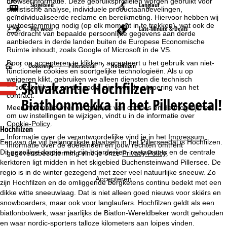
browserinformatie. Deze gebruiksprofielen worden gebruikt voor
Skigebied
Langlauf
statistische analyse, individuele productaanbevelingen,
geïndividualiseerde reclame en bereikmeting. Hiervoor hebben wij
uw toestemming nodig (op elk moment in te trekken), wat ook de
Het weer
Last-Minute & Deals
overdracht van bepaalde persoonlijke gegevens aan derde
aanbieders in derde landen buiten de Europese Economische
Ruimte inhoudt, zoals Google of Microsoft in de VS.
Door op
accepteren
te klikken, accepteert u het gebruik van niet-
S
Oostenrijk
Pillerseetal
Hochfilzen
functionele cookies en soortgelijke technologieën. Als u op
weigeren
klikt, gebruiken we alleen diensten die technisch
Skivakantie
Hochfilzen -
t
noodzakelijk zijn en die nodig zijn voor de uitvoering van het
contract.
Biathlonmekka in het Pillerseetal!
a
Meer informatie over het gebruik van cookies en de mogelijkheid
om uw instellingen te wijzigen, vindt u in de informatie over
Cookie-Policy
.
r
Hochfilzen
Informatie over de verantwoordelijke vind je in het
Impressum
.
Een van de vijf belangrijkste plaatsen in het Pillerseedal is Hochfilzen.
Informatie over de doeleinden en jouw rechten omtrent
t
Dit gezellige dorpje met zijn boerderijen, restaurants en de centrale
gegevensbescherming vind je onze
Privacy Policy
.
kerktoren ligt midden in het skigebied Buchensteinwand Pillersee. De
p
regio is in de winter gezegend met zeer veel natuurlijke sneeuw. Zo
Accepteren
zijn Hochfilzen en de omliggende bergketens continu bedekt met een
a
dikke witte sneeuwlaag. Dat is niet alleen goed nieuws voor skiërs en
snowboarders, maar ook voor langlaufers. Hochfilzen geldt als een
g
biatlonbolwerk, waar jaarlijks de Biatlon-Wereldbeker wordt gehouden
en waar nordic-sporters talloze kilometers aan loipes vinden.