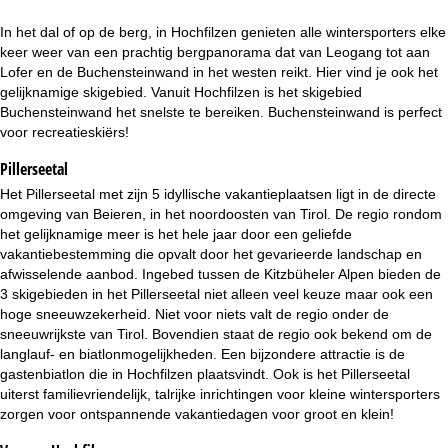
i
In het dal of op de berg, in Hochfilzen genieten alle wintersporters elke
n
keer weer van een prachtig bergpanorama dat van Leogang tot aan
Lofer en de Buchensteinwand in het westen reikt. Hier vind je ook het
a
gelijknamige skigebied. Vanuit Hochfilzen is het skigebied
Buchensteinwand het snelste te bereiken. Buchensteinwand is perfect
voor recreatieskiërs!
Pillerseetal
Het Pillerseetal met zijn 5 idyllische vakantieplaatsen ligt in de directe
omgeving van Beieren, in het noordoosten van Tirol. De regio rondom
het gelijknamige meer is het hele jaar door een geliefde
vakantiebestemming die opvalt door het gevarieerde landschap en
afwisselende aanbod. Ingebed tussen de Kitzbüheler Alpen bieden de
3 skigebieden in het Pillerseetal niet alleen veel keuze maar ook een
hoge sneeuwzekerheid. Niet voor niets valt de regio onder de
sneeuwrijkste van Tirol. Bovendien staat de regio ook bekend om de
langlauf- en biatlonmogelijkheden. Een bijzondere attractie is de
gastenbiatlon die in Hochfilzen plaatsvindt. Ook is het Pillerseetal
uiterst familievriendelijk, talrijke inrichtingen voor kleine wintersporters
zorgen voor ontspannende vakantiedagen voor groot en klein!