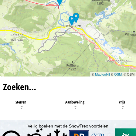
©
Maptoolkit
©
OSM
, © OSM
Zoeken…
Sterren
Aanbeveling
Prijs
Veilig boeken met de SnowTrex voordelen