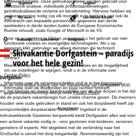
browserinformatie. Deze gebruiksprofielen worden gebruikt voor
Skigebied
Langlauf
statistische analyse, individuele productaanbevelingen,
geïndividualiseerde reclame en bereikmeting. Hiervoor hebben wij
uw toestemming nodig (op elk moment in te trekken), wat ook de
Het weer
Last-Minute & Deals
overdracht van bepaalde persoonlijke gegevens aan derde
aanbieders in derde landen buiten de Europese Economische
Ruimte inhoudt, zoals Google of Microsoft in de VS.
Door op
accepteren
te klikken, accepteert u het gebruik van niet-
S
Oostenrijk
Gasteinertal
Dorfgastein
functionele cookies en soortgelijke technologieën. Als u op
weigeren
klikt, gebruiken we alleen diensten die technisch
Skivakantie
Dorfgastein – paradijs
t
noodzakelijk zijn en die nodig zijn voor de uitvoering van het
contract.
voor het hele gezin!
a
Meer informatie over het gebruik van cookies en de mogelijkheid
om uw instellingen te wijzigen, vindt u in de informatie over
Cookie-Policy
.
r
Dorfgastein
Informatie over de verantwoordelijke vind je in het
Impressum
.
Aan de noordelijke ingang van het Gasteinertal ligt Dorfgastein (830
Informatie over de doeleinden en jouw rechten omtrent
t
m), het kleinste en meest beschouwelijke van de drie dorpen in het dal
gegevensbescherming vind je onze
Privacy Policy
.
die de populaire vakantieregio hun unieke charme geven. De inwoners
p
houden vele oude gebruiken in stand en ook het dorpsbeeld heeft zijn
Accepteren
oorspronkelijke dorpskarakter behouden. Ingebed in de
a
indrukwekkende Gasteiner bergwereld biedt Dorfgastein alles wat voor
een actieve vakantie nodig is - voor gezinnen met kinderen, senioren,
g
genieters of experts. Het skigebied met de verbinding naar het
Großarltal is vanuit het dorp toegankelijk. Noemenswaardig zijn het