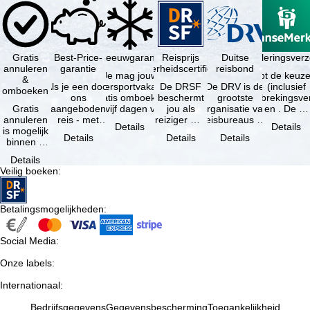
Gratis
Best-Price-
Sneeuwgarantie
Reisprijs
Reisannuleringsverz
Duitse
annuleren
garantie
zekerheidscertificaat
reisbond
Je mag jouw
Je hebt de keuze
&
Als je een door
wintersportvakantie
De DRSF
De DRV is de
(inclusief
omboeken
ons
gratis omboeken
beschermt
grootste
reisonderbrekingsve
Gratis
aangeboden
als vijf dagen voor
jou als
organisatie van
en . De …
annuleren
reis - met
de …
reiziger met
reisbureaus en
Details
Details
is mogelijk
dezelfde inhoud
een
reisorganisaties
Details
Details
Details
binnen 5
en
pakketreis
in Duitsland. …
dagen na
beschikbaarheid
of
Details
de
- bij …
gekoppelde
Veilig boeken
:
boeking,
services bij
als jouw
…
vakantie …
Betalingsmogelijkheden
:
Social Media
:
Onze labels
:
Internationaal
:
Bedrijfsgegevens
Gegevensbescherming
Toegankelijkheid