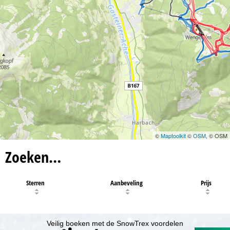
©
Maptoolkit
©
OSM
, © OSM
Zoeken…
Sterren
Aanbeveling
Prijs
Veilig boeken met de SnowTrex voordelen