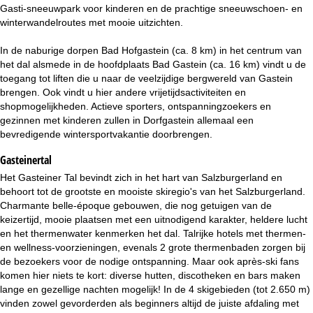
i
Gasti-sneeuwpark voor kinderen en de prachtige sneeuwschoen- en
winterwandelroutes met mooie uitzichten.
n
In de naburige dorpen Bad Hofgastein (ca. 8 km) in het centrum van
a
het dal alsmede in de hoofdplaats Bad Gastein (ca. 16 km) vindt u de
toegang tot liften die u naar de veelzijdige bergwereld van Gastein
brengen. Ook vindt u hier andere vrijetijdsactiviteiten en
shopmogelijkheden. Actieve sporters, ontspanningzoekers en
gezinnen met kinderen zullen in Dorfgastein allemaal een
bevredigende wintersportvakantie doorbrengen.
Gasteinertal
Het Gasteiner Tal bevindt zich in het hart van Salzburgerland en
behoort tot de grootste en mooiste skiregio's van het Salzburgerland.
Charmante belle-époque gebouwen, die nog getuigen van de
keizertijd, mooie plaatsen met een uitnodigend karakter, heldere lucht
en het thermenwater kenmerken het dal. Talrijke hotels met thermen-
en wellness-voorzieningen, evenals 2 grote thermenbaden zorgen bij
de bezoekers voor de nodige ontspanning. Maar ook après-ski fans
komen hier niets te kort: diverse hutten, discotheken en bars maken
lange en gezellige nachten mogelijk! In de 4 skigebieden (tot 2.650 m)
vinden zowel gevorderden als beginners altijd de juiste afdaling met