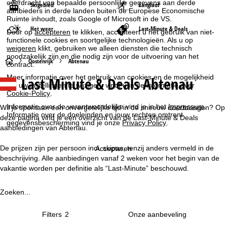
overdracht van bepaalde persoonlijke gegevens aan derde
Skigebied
Langlauf
aanbieders in derde landen buiten de Europese Economische
Ruimte inhoudt, zoals Google of Microsoft in de VS.
Het weer
Last-Minute & Deals
Door op
accepteren
te klikken, accepteert u het gebruik van niet-
functionele cookies en soortgelijke technologieën. Als u op
weigeren
klikt, gebruiken we alleen diensten die technisch
noodzakelijk zijn en die nodig zijn voor de uitvoering van het
S
Oostenrijk
Abtenau
contract.
Meer informatie over het gebruik van cookies en de mogelijkheid
Last Minute & Deals Abtenau
t
om uw instellingen te wijzigen, vindt u in de informatie over
Cookie-Policy
.
a
Informatie over de verantwoordelijke vind je in het
Impressum
.
Wil je spontaan een onvergetelijke tijd in de sneeuw doorbrengen? Op
Informatie over de doeleinden en jouw rechten omtrent
deze pagina vind je een overzicht van de Last-Minute & Deals
gegevensbescherming vind je onze
Privacy Policy
.
r
aanbiedingen van Abtenau.
t
De prijzen zijn per persoon incl. skipas, tenzij anders vermeld in de
Accepteren
beschrijving. Alle aanbiedingen vanaf 2 weken voor het begin van de
p
vakantie worden per definitie als “Last-Minute” beschouwd.
a
Zoeken...
g
Filters
2
i