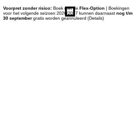
Voorpret zonder risico:
Boek met de
Flex-Option
| Boekingen
n
voor het volgende seizoen 2026/2027 kunnen daarnaast
nog t/m
30 september
gratis worden geannuleerd
(Details)
a