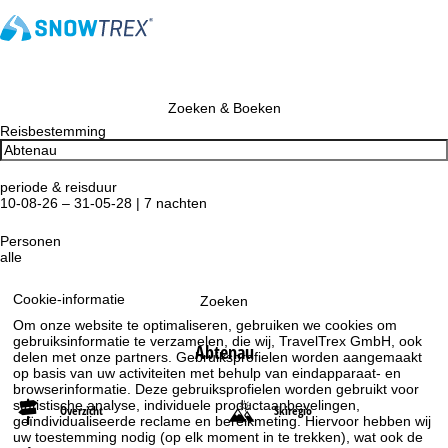
Zoeken & Boeken
Reisbestemming
periode & reisduur
10-08-26 – 31-05-28 | 7 nachten
Personen
alle
Cookie-informatie
Zoeken
Om onze website te optimaliseren, gebruiken we cookies om
gebruiksinformatie te verzamelen, die wij, TravelTrex GmbH, ook
Abtenau
delen met onze partners. Gebruiksprofielen worden aangemaakt
op basis van uw activiteiten met behulp van eindapparaat- en
browserinformatie. Deze gebruiksprofielen worden gebruikt voor
statistische analyse, individuele productaanbevelingen,
Overzicht
Skiregio
geïndividualiseerde reclame en bereikmeting. Hiervoor hebben wij
uw toestemming nodig (op elk moment in te trekken), wat ook de