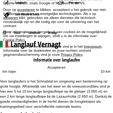
Langlauf
Het weer
Ruimte inhoudt, zoals Google of Microsoft in de VS.
Door op
accepteren
te klikken, accepteert u het gebruik van niet-
functionele cookies en soortgelijke technologieën. Als u op
Last-Minute & Deals
weigeren
klikt, gebruiken we alleen diensten die technisch
noodzakelijk zijn en die nodig zijn voor de uitvoering van het
contract.
Meer informatie over het gebruik van cookies en de mogelijkheid
S
Italië
Schnalstal
Vernagt
om uw instellingen te wijzigen, vindt u in de informatie over
Cookie-Policy
.
Langlauf Vernagt
t
Informatie over de verantwoordelijke vind je in het
Impressum
.
Informatie over de doeleinden en jouw rechten omtrent
a
gegevensbescherming vind je onze
Privacy Policy
.
Informatie over langlaufen
r
Accepteren
km loipe:
10 km
t
Voor langlaufers is het Schnalstal en omgeving een bestemming op
p
grote hoogte. Afhankelijk van het weer en de sneeuwcondities vind je
hier een 5 tot 10 km lange langlaufloipe op de gletsjer (3.050 m) en
a
een 2 km lange langlaufloipe bij de Lazaunhütte (2.450 m). Dankzij de
goede omstandigheden in de herfst dienen de hoogteloipes als
g
trainingsgebied voor verschillende nationale teams.