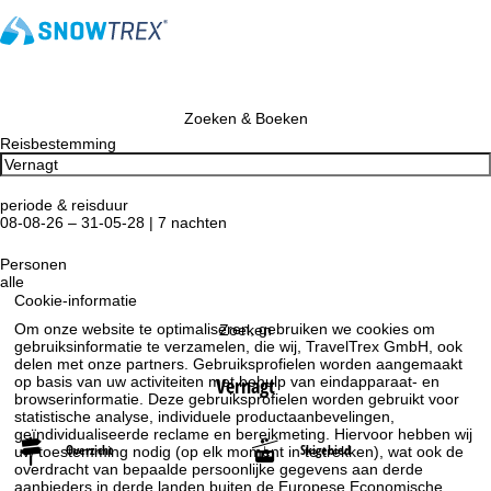
Zoeken & Boeken
Reisbestemming
periode & reisduur
08-08-26 – 31-05-28 | 7 nachten
Personen
alle
Cookie-informatie
Om onze website te optimaliseren, gebruiken we cookies om
Zoeken
gebruiksinformatie te verzamelen, die wij, TravelTrex GmbH, ook
delen met onze partners. Gebruiksprofielen worden aangemaakt
op basis van uw activiteiten met behulp van eindapparaat- en
Vernagt
browserinformatie. Deze gebruiksprofielen worden gebruikt voor
statistische analyse, individuele productaanbevelingen,
geïndividualiseerde reclame en bereikmeting. Hiervoor hebben wij
Overzicht
Skigebied
uw toestemming nodig (op elk moment in te trekken), wat ook de
overdracht van bepaalde persoonlijke gegevens aan derde
aanbieders in derde landen buiten de Europese Economische