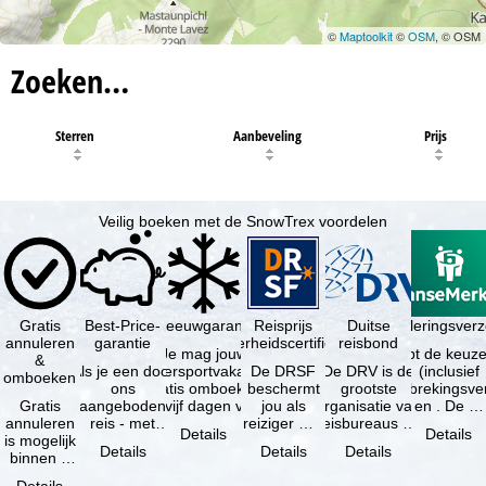
©
Maptoolkit
©
OSM
, © OSM
Zoeken…
Sterren
Aanbeveling
Prijs
Veilig boeken met de SnowTrex voordelen
Gratis
Best-Price-
Sneeuwgarantie
Reisprijs
Reisannuleringsverz
Duitse
annuleren
garantie
zekerheidscertificaat
reisbond
Je mag jouw
Je hebt de keuze
&
Als je een door
wintersportvakantie
De DRSF
De DRV is de
(inclusief
omboeken
ons
gratis omboeken
beschermt
grootste
reisonderbrekingsve
Gratis
aangeboden
als vijf dagen voor
jou als
organisatie van
en . De …
annuleren
reis - met
de …
reiziger met
reisbureaus en
Details
Details
is mogelijk
dezelfde inhoud
een
reisorganisaties
Details
Details
Details
binnen 5
en
pakketreis
in Duitsland. …
dagen na
beschikbaarheid
of