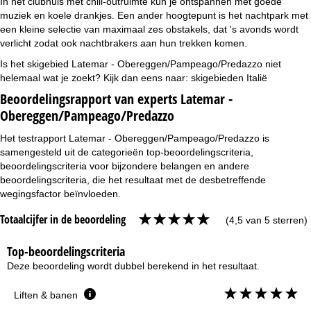
In het clubhuis met chill-outruimte kun je ontspannen met goede
muziek en koele drankjes. Een ander hoogtepunt is het nachtpark met
een kleine selectie van maximaal zes obstakels, dat 's avonds wordt
verlicht zodat ook nachtbrakers aan hun trekken komen.
Is het skigebied Latemar - Obereggen/Pampeago/Predazzo niet
helemaal wat je zoekt? Kijk dan eens naar:
skigebieden Italië
Beoordelingsrapport van experts Latemar -
Obereggen/Pampeago/Predazzo
Het testrapport Latemar - Obereggen/Pampeago/Predazzo is
samengesteld uit de categorieën top-beoordelingscriteria,
beoordelingscriteria voor bijzondere belangen en andere
beoordelingscriteria, die het resultaat met de desbetreffende
wegingsfactor beïnvloeden.
Totaalcijfer in de beoordeling
(4,5 van 5 sterren)
Top-beoordelingscriteria
Deze beoordeling wordt dubbel berekend in het resultaat.
Liften & banen