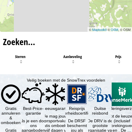
©
Maptoolkit
©
OSM
, © OSM
Zoeken…
Sterren
Aanbeveling
Prijs
Veilig boeken met de SnowTrex voordelen
Gratis
Best-Price-
Sneeuwgarantie
Reisprijs
Reisannuleringsverz
Duitse
annuleren
garantie
zekerheidscertificaat
reisbond
Je mag jouw
Je hebt de keuze
&
Als je een door
wintersportvakantie
De DRSF
De DRV is de
(inclusief
omboeken
ons
gratis omboeken
beschermt
grootste
reisonderbrekingsve
Gratis
aangeboden
als vijf dagen voor
jou als
organisatie van
en . De …