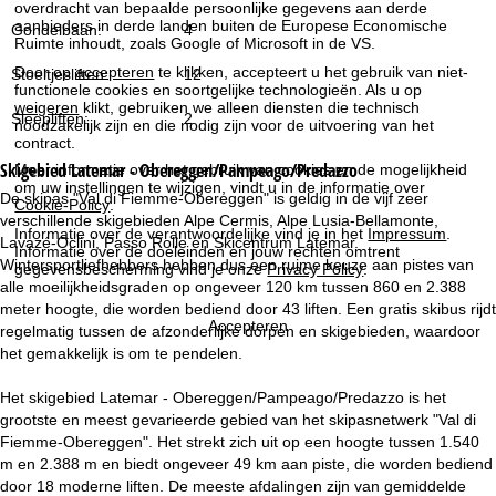
overdracht van bepaalde persoonlijke gegevens aan derde
i
aanbieders in derde landen buiten de Europese Economische
Gondelbaan:
4
Ruimte inhoudt, zoals Google of Microsoft in de VS.
n
Door op
accepteren
te klikken, accepteert u het gebruik van niet-
Stoeltjesliften:
12
functionele cookies en soortgelijke technologieën. Als u op
a
weigeren
klikt, gebruiken we alleen diensten die technisch
Sleepliften:
2
noodzakelijk zijn en die nodig zijn voor de uitvoering van het
contract.
Skigebied
Latemar - Obereggen/Pampeago/Predazzo
Meer informatie over het gebruik van cookies en de mogelijkheid
om uw instellingen te wijzigen, vindt u in de informatie over
De skipas "Val di Fiemme-Obereggen" is geldig in de vijf zeer
Cookie-Policy
.
verschillende skigebieden Alpe Cermis, Alpe Lusia-Bellamonte,
Informatie over de verantwoordelijke vind je in het
Impressum
.
Lavazé-Oclini, Passo Rolle en Skicentrum Latemar.
Informatie over de doeleinden en jouw rechten omtrent
Wintersportliefhebbers hebben dus een ruime keuze aan pistes van
gegevensbescherming vind je onze
Privacy Policy
.
alle moeilijkheidsgraden op ongeveer 120 km tussen 860 en 2.388
meter hoogte, die worden bediend door 43 liften. Een gratis skibus rijdt
Accepteren
regelmatig tussen de afzonderlijke dorpen en skigebieden, waardoor
het gemakkelijk is om te pendelen.
Het skigebied Latemar - Obereggen/Pampeago/Predazzo is het
grootste en meest gevarieerde gebied van het skipasnetwerk "Val di
Fiemme-Obereggen". Het strekt zich uit op een hoogte tussen 1.540
m en 2.388 m en biedt ongeveer 49 km aan piste, die worden bediend
door 18 moderne liften. De meeste afdalingen zijn van gemiddelde