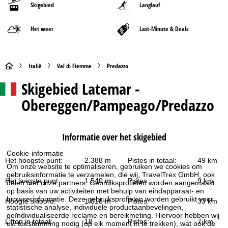
Skigebied
Langlauf
Het weer
Last-Minute & Deals
S
Italië
Val di Fiemme
Predazzo
Skigebied
Latemar -
t
Obereggen/Pampeago/Predazzo
a
r
Informatie over het skigebied
t
Cookie-informatie
Het hoogste punt:
2.388 m
Pistes in totaal:
49 km
Om onze website te optimaliseren, gebruiken we cookies om
p
gebruiksinformatie te verzamelen, die wij, TravelTrex GmbH, ook
Het laagste punt:
1.540 m
Pistes:
9 km
delen met onze partners. Gebruiksprofielen worden aangemaakt
a
op basis van uw activiteiten met behulp van eindapparaat- en
browserinformatie. Deze gebruiksprofielen worden gebruikt voor
Hoogte skioord:
1.018 m
Pistes:
33 km
statistische analyse, individuele productaanbevelingen,
g
geïndividualiseerde reclame en bereikmeting. Hiervoor hebben wij
Liften in totaal:
18
Pistes:
7 km
uw toestemming nodig (op elk moment in te trekken), wat ook de