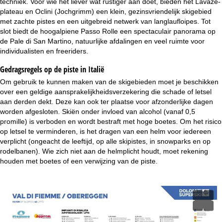
techniek. Voor wie het liever wat rustiger aan doet, bieden het Lavazé-
plateau en Oclini (Jochgrimm) een klein, gezinsvriendelijk skigebied
met zachte pistes en een uitgebreid netwerk van langlaufloipes. Tot
slot biedt de hoogalpiene Passo Rolle een spectaculair panorama op
de Pale di San Martino, natuurlijke afdalingen en veel ruimte voor
individualisten en freeriders.
Gedragsregels op de piste in Italië
Om gebruik te kunnen maken van de skigebieden moet je beschikken
over een geldige aansprakelijkheidsverzekering die schade of letsel
aan derden dekt. Deze kan ook ter plaatse voor afzonderlijke dagen
worden afgesloten. Skiën onder invloed van alcohol (vanaf 0,5
promille) is verboden en wordt bestraft met hoge boetes. Om het risico
op letsel te verminderen, is het dragen van een helm voor iedereen
verplicht (ongeacht de leeftijd, op alle skipistes, in snowparks en op
rodelbanen). Wie zich niet aan de helmplicht houdt, moet rekening
houden met boetes of een verwijzing van de piste.