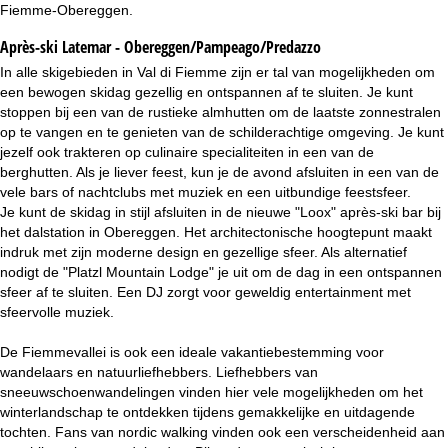
Fiemme-Obereggen.
Après-ski Latemar - Obereggen/Pampeago/Predazzo
In alle skigebieden in Val di Fiemme zijn er tal van mogelijkheden om
een bewogen skidag gezellig en ontspannen af te sluiten. Je kunt
stoppen bij een van de rustieke almhutten om de laatste zonnestralen
op te vangen en te genieten van de schilderachtige omgeving. Je kunt
jezelf ook trakteren op culinaire specialiteiten in een van de
berghutten. Als je liever feest, kun je de avond afsluiten in een van de
vele bars of nachtclubs met muziek en een uitbundige feestsfeer.
Je kunt de skidag in stijl afsluiten in de nieuwe "Loox" après-ski bar bij
het dalstation in Obereggen. Het architectonische hoogtepunt maakt
indruk met zijn moderne design en gezellige sfeer. Als alternatief
nodigt de "Platzl Mountain Lodge" je uit om de dag in een ontspannen
sfeer af te sluiten. Een DJ zorgt voor geweldig entertainment met
sfeervolle muziek.
De Fiemmevallei is ook een ideale vakantiebestemming voor
wandelaars en natuurliefhebbers. Liefhebbers van
sneeuwschoenwandelingen vinden hier vele mogelijkheden om het
winterlandschap te ontdekken tijdens gemakkelijke en uitdagende
tochten. Fans van nordic walking vinden ook een verscheidenheid aan