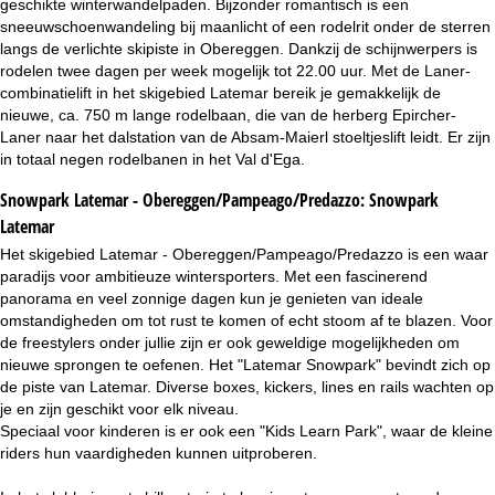
geschikte winterwandelpaden. Bijzonder romantisch is een
sneeuwschoenwandeling bij maanlicht of een rodelrit onder de sterren
langs de verlichte skipiste in Obereggen. Dankzij de schijnwerpers is
rodelen twee dagen per week mogelijk tot 22.00 uur. Met de Laner-
combinatielift in het skigebied Latemar bereik je gemakkelijk de
nieuwe, ca. 750 m lange rodelbaan, die van de herberg Epircher-
Laner naar het dalstation van de Absam-Maierl stoeltjeslift leidt. Er zijn
in totaal negen rodelbanen in het Val d'Ega.
Snowpark Latemar - Obereggen/Pampeago/Predazzo:
Snowpark
Latemar
Het skigebied Latemar - Obereggen/Pampeago/Predazzo is een waar
paradijs voor ambitieuze wintersporters. Met een fascinerend
panorama en veel zonnige dagen kun je genieten van ideale
omstandigheden om tot rust te komen of echt stoom af te blazen. Voor
de freestylers onder jullie zijn er ook geweldige mogelijkheden om
nieuwe sprongen te oefenen. Het "Latemar Snowpark" bevindt zich op
de piste van Latemar. Diverse boxes, kickers, lines en rails wachten op
je en zijn geschikt voor elk niveau.
Speciaal voor kinderen is er ook een "Kids Learn Park", waar de kleine
riders hun vaardigheden kunnen uitproberen.