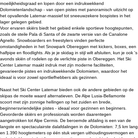
moeilijkheidsgraad en lopen door een indrukwekkend
Dolomietenlandschap - van open pistes met panoramisch uitzicht op
het opvallende Latemar-massief tot sneeuwzekere bospistes in het
lager gelegen gebied.
Voor ervaren skiërs biedt het gebied enkele sportieve hoogtepunten,
zoals de steile Pala di Santa of de zwarte versie van de Canalone
Agnello. Snowboarders en freestylers vinden perfecte
omstandigheden in het Snowpark Obereggen met kickers, boxes, een
halfpipe en floodlights. Als je je skidag in stijl wilt afsluiten, kun je ook 's
avonds skiën of rodelen op de verlichte piste in Obereggen. Het Ski
Center Latemar maakt indruk met zijn moderne faciliteiten,
gevarieerde pistes en indrukwekkende Dolomieten, waardoor het
ideaal is voor zowel sportliefhebbers als gezinnen.
Naast het Ski Center Latemar bieden ook de andere gebieden op de
skipas de moeite waard alternatieven. De Alpe Lusia-Bellamonte
scoort met zijn zonnige hellingen op het zuiden en brede,
beginnersvriendelijke pistes - ideaal voor gezinnen en beginners.
Gevorderde skiërs en professionals worden daarentegen
aangetrokken tot Alpe Cermis. De beroemde afdaling is een van de
langste en spectaculairste dalafdalingen in de Dolomieten: 7,5 km lang
en 1.390 hoogtemeters op één stuk vergen uithoudingsvermogen en