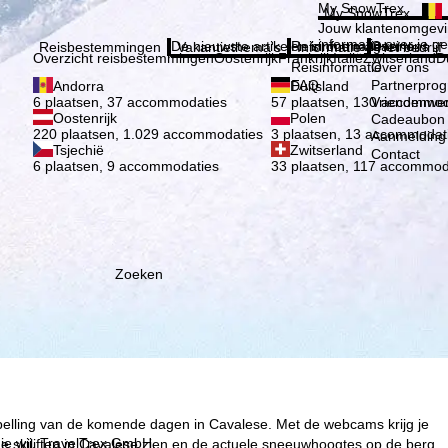
Kies 
My SnowTrex
My SnowTrex
Aanmelden
Jouw klantenomgevi
informatie over je g
De nieuwste artikelen in ons magazine
Reisinformatie
Over ons
Reisbestemmingen
Vakantiethema's
Informatie
Het bedrijf
Overzicht reisbestemmingen
Oostenrijk
Frankrijk
Italië
Zwitserland
D
Reisinformatie
Over ons
FAQ
Partnerpro
Andorra
Duitsland
Vriendenwer
6 plaatsen, 37 accommodaties
57 plaatsen, 130 accommod
Oostenrijk
Polen
Cadeaubon
220 plaatsen, 1.029 accommodaties
3 plaatsen, 13 accommodat
Aanmelding 
Tsjechië
Zwitserland
Contact
6 plaatsen, 9 accommodaties
33 plaatsen, 117 accommod
Zoeken
spelling van de komende dagen in Cavalese. Met de webcams krijg je
ie wij, TravelTrex GmbH,
 skiliften in Cavalese zien en de actuele sneeuwhoogtes op de berg