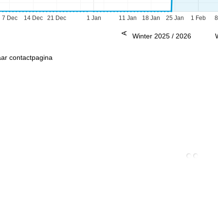
7 Dec
14 Dec
21 Dec
1 Jan
11 Jan
18 Jan
25 Jan
1 Feb
8
Advies
Winter 2025 / 2026
ar contactpagina