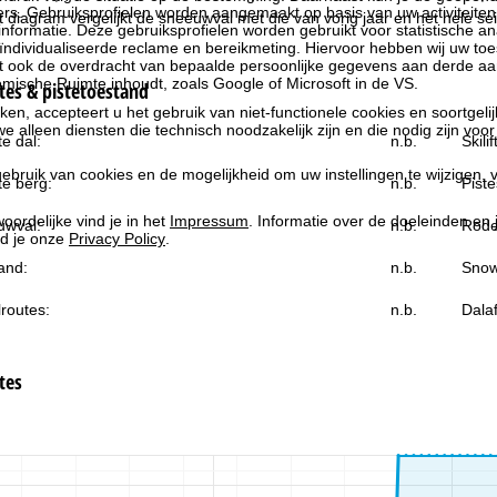
rs. Gebruiksprofielen worden aangemaakt op basis van uw activiteite
et diagram vergelijkt de sneeuwval met die van vorig jaar en het hele se
formatie. Deze gebruiksprofielen worden gebruikt voor statistische ana
ndividualiseerde reclame en bereikmeting. Hiervoor hebben wij uw to
at ook de overdracht van bepaalde persoonlijke gegevens aan derde aa
ische Ruimte inhoudt, zoals Google of Microsoft in de VS.
es & pistetoestand
kken, accepteert u het gebruik van niet-functionele cookies en soortgeli
we alleen diensten die technisch noodzakelijk zijn en die nodig zijn voor
e dal:
n.b.
Skili
ebruik van cookies en de mogelijkheid om uw instellingen te wijzigen, v
e berg:
n.b.
Piste
oordelijke vind je in het
Impressum
. Informatie over de doeleinden en
uwval:
n.b.
Rode
d je onze
Privacy Policy
.
and:
n.b.
Snow
routes:
n.b.
Dala
tes