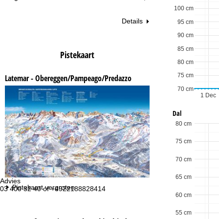
100 cm
Details
95 cm
90 cm
85 cm
Pistekaart
80 cm
75 cm
Latemar - Obereggen/Pampeago/Predazzo
70 cm
1 Dec
Dal
80 cm
75 cm
70 cm
65 cm
Advies
Op
Pistekaart vergroten
03 400 32 40 of +4922188828414
ma
60 cm
vr:
za
55 cm