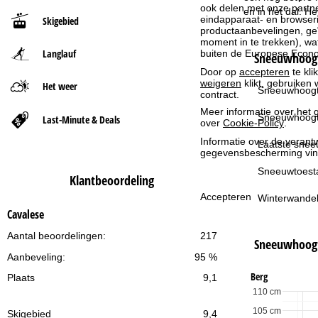
ook delen met onze partne
en in het dal. H
eindapparaat- en browserin
Skigebied
t
productaanbevelingen, geï
moment in te trekken), w
Langlauf
buiten de Europese Econom
p
Sneeuwhoogt
Door op
accepteren
te kli
weigeren
klikt, gebruiken 
a
Het weer
Sneeuwhoogt
contract.
Meer informatie over het g
g
Sneeuwhoogt
Last-Minute & Deals
over
Cookie-Policy
.
Informatie over de verantw
i
Laatste snee
gegevensbescherming vin
n
Sneeuwtoest
Klantbeoordeling
Accepteren
Winterwandel
a
Cavalese
Aantal beoordelingen:
217
Sneeuwhoog
Aanbeveling:
95 %
Berg
Plaats
9,1
110 cm
105 cm
Skigebied
9,4