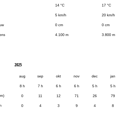
14 °C
17 °C
5 km/h
20 km/h
uw
0 cm
0 cm
ens
4.100 m
3.800 m
2025
aug
sep
okt
nov
dec
jan
8 h
7 h
6 h
6 h
5 h
5 h
cm)
0
11
12
71
26
79
n
0
4
3
9
4
8