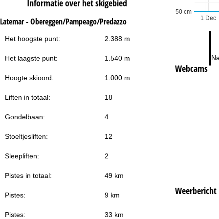
Informatie over het skigebied
50 cm
1 Dec
Latemar - Obereggen/Pampeago/Predazzo
Het hoogste punt:
2.388 m
Na
Het laagste punt:
1.540 m
Webcams
Hoogte skioord:
1.000 m
Liften in totaal:
18
Gondelbaan:
4
Stoeltjesliften:
12
Sleepliften:
2
Pistes in totaal:
49 km
Weerbericht
Pistes:
9 km
Pistes:
33 km