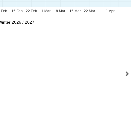
 Feb
15 Feb
22 Feb
1 Mar
8 Mar
15 Mar
22 Mar
1 Apr
Winter 2026 / 2027