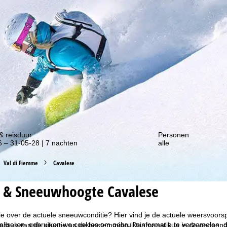
gte van onze kortingsacties!
& reisduur
Personen
 – 31-05-28 | 7 nachten
alle
Val di Fiemme
Cavalese
 & Sneeuwhoogte Cavalese
ie over de actuele sneeuwconditie? Hier vind je de actuele weersvoor
liseren, gebruiken we cookies om gebruiksinformatie te verzamelen, d
indruk van de situatie op de bestemming. Daarnaast kun je de geopende