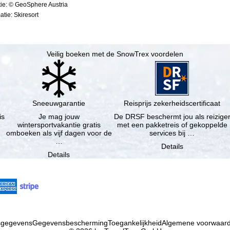
ie: © GeoSphere Austria
tie: Skiresort
Veilig boeken met de SnowTrex voordelen
Sneeuwgarantie
Reisprijs zekerheidscertificaat
is
Je mag jouw
De DRSF beschermt jou als reizige
wintersportvakantie gratis
met een pakketreis of gekoppelde
omboeken als vijf dagen voor de
services bij …
…
Details
Details
fsgegevens
Gegevensbescherming
Toegankelijkheid
Algemene voorwaar