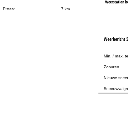
Weerstation b
Pistes:
7 km
Weerbericht 
Min. / max. t
Zonuren
Nieuwe snee
Sneeuwvalgr