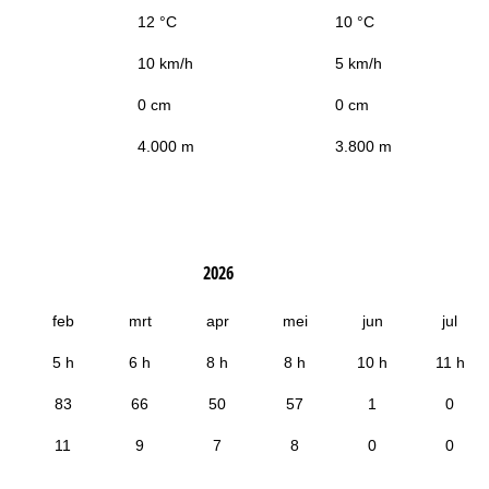
12 °C
10 °C
10 km/h
5 km/h
0 cm
0 cm
4.000 m
3.800 m
2026
feb
mrt
apr
mei
jun
jul
5 h
6 h
8 h
8 h
10 h
11 h
83
66
50
57
1
0
11
9
7
8
0
0