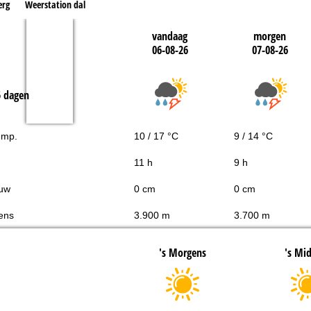
erg
Weerstation dal
vandaag
morgen
06-08-26
07-08-26
5 dagen
emp.
10 / 17 °C
9 / 14 °C
11 h
9 h
uw
0 cm
0 cm
ens
3.900 m
3.700 m
's Morgens
's Mi