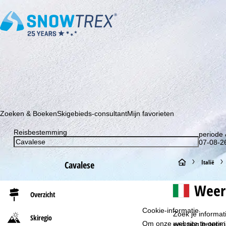
Schrijf je in voor onze nieuwsbrief en wees als eerste op de hoo
Zoeken & Boeken
Skigebieds-consultant
Mijn favorieten
Reisbestemming
periode 
07-08-26
S
Italië
Cavalese
t
Weer
Overzicht
a
Cookie-informatie
Zoek je informat
Skiregio
r
Om onze website te optima
een nog betere 