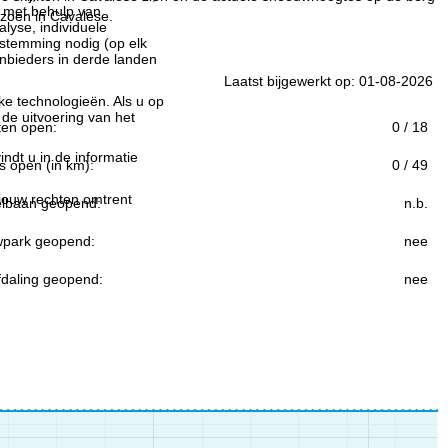
n met behulp van
izoen in Cavalese.
lyse, individuele
estemming nodig (op elk
nbieders in derde landen
Laatst bijgewerkt op: 01-08-2026
jke technologieën. Als u op
 de uitvoering van het
ften open:
0 / 18
indt u in de informatie
s open (in km):
0 / 49
 jouw rechten omtrent
lbaan geopend:
n.b.
park geopend:
nee
fdaling geopend:
nee