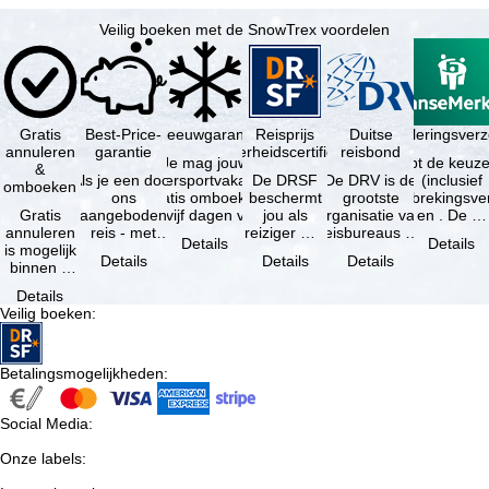
Veilig boeken met de SnowTrex voordelen
Gratis
Best-Price-
Sneeuwgarantie
Reisprijs
Reisannuleringsverz
Duitse
annuleren
garantie
zekerheidscertificaat
reisbond
Je mag jouw
Je hebt de keuze
&
Als je een door
wintersportvakantie
De DRSF
De DRV is de
(inclusief
omboeken
ons
gratis omboeken
beschermt
grootste
reisonderbrekingsve
Gratis
aangeboden
als vijf dagen voor
jou als
organisatie van
en . De …
annuleren
reis - met
de …
reiziger met
reisbureaus en
Details
Details
is mogelijk
dezelfde inhoud
een
reisorganisaties
Details
Details
Details
binnen 5
en
pakketreis
in Duitsland. …
dagen na
beschikbaarheid
of
Details
de
- bij …
gekoppelde
Veilig boeken
:
boeking,
services bij
als jouw
…
vakantie …
Betalingsmogelijkheden
:
Social Media
:
Onze labels
: