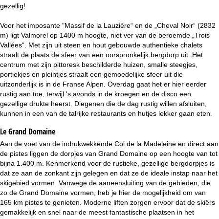
i
gezellig!
n
Voor het imposante "Massif de la Lauzière“ en de „Cheval Noir“ (2832
m) ligt Valmorel op 1400 m hoogte, niet ver van de beroemde „Trois
a
Vallées“. Met zijn uit steen en hout gebouwde authentieke chalets
straalt de plaats de sfeer van een oorspronkelijk bergdorp uit. Het
centrum met zijn pittoresk beschilderde huizen, smalle steegjes,
portiekjes en pleintjes straalt een gemoedelijke sfeer uit die
uitzonderlijk is in de Franse Alpen. Overdag gaat het er hier eerder
rustig aan toe, terwijl 's avonds in de kroegen en de disco een
gezellige drukte heerst. Diegenen die de dag rustig willen afsluiten,
kunnen in een van de talrijke restaurants en hutjes lekker gaan eten.
Le Grand Domaine
Aan de voet van de indrukwekkende Col de la Madeleine en direct aan
de pistes liggen de dorpjes van Grand Domaine op een hoogte van tot
bijna 1.400 m. Kenmerkend voor de rustieke, gezellige bergdorpjes is
dat ze aan de zonkant zijn gelegen en dat ze de ideale instap naar het
skigebied vormen. Vanwege de aaneensluiting van de gebieden, die
zo de Grand Domaine vormen, heb je hier de mogelijkheid om van
165 km pistes te genieten. Moderne liften zorgen ervoor dat de skiërs
gemakkelijk en snel naar de meest fantastische plaatsen in het