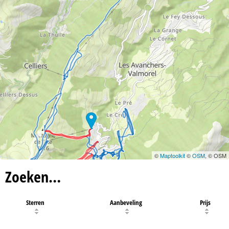
©
Maptoolkit
©
OSM
, © OSM
Zoeken…
Sterren
Aanbeveling
Prijs