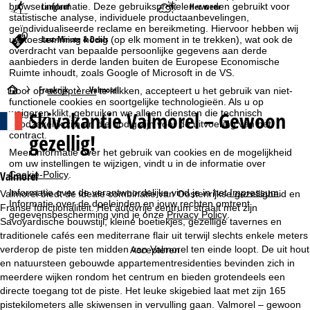
Langlauf
Het weer
browserinformatie. Deze gebruiksprofielen worden gebruikt voor
statistische analyse, individuele productaanbevelingen,
geïndividualiseerde reclame en bereikmeting. Hiervoor hebben wij
Last-Minute & Deals
uw toestemming nodig (op elk moment in te trekken), wat ook de
overdracht van bepaalde persoonlijke gegevens aan derde
aanbieders in derde landen buiten de Europese Economische
Ruimte inhoudt, zoals Google of Microsoft in de VS.
S
Frankrijk
Valmorel
Door op
accepteren
te klikken, accepteert u het gebruik van niet-
functionele cookies en soortgelijke technologieën. Als u op
Skivakantie
Valmorel – Gewoon
weigeren
klikt, gebruiken we alleen diensten die technisch
t
noodzakelijk zijn en die nodig zijn voor de uitvoering van het
gezellig!
contract.
a
Meer informatie over het gebruik van cookies en de mogelijkheid
om uw instellingen te wijzigen, vindt u in de informatie over
r
Cookie-Policy
.
Valmorel
Informatie over de verantwoordelijke vind je in het
Impressum
.
Valmorel biedt de ideale combinatie van Oostenrijkse gezelligheid en
t
Informatie over de doeleinden en jouw rechten omtrent
Franse functionaliteit. Het autovrije centrum straalt met zijn
gegevensbescherming vind je onze
Privacy Policy
.
Savoyardische bouwstijl, kleine boetiekjes, gezellige tavernes en
p
traditionele cafés een mediterrane flair uit terwijl slechts enkele meters
verderop de piste ten midden van Valmorel ten einde loopt. De uit hout
Accepteren
a
en natuursteen gebouwde appartementresidenties bevinden zich in
meerdere wijken rondom het centrum en bieden grotendeels een
g
directe toegang tot de piste. Het leuke skigebied laat met zijn 165
pistekilometers alle skiwensen in vervulling gaan. Valmorel – gewoon