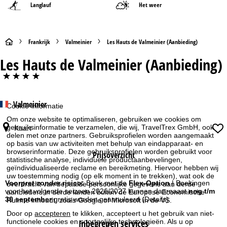
Langlauf
Het weer
S
Frankrijk
Valmeinier
Les Hauts de Valmeinier (Aanbieding)
Les Hauts de Valmeinier (Aanbieding)
t
****
a
Valmeinier
r
Cookie-informatie
Om onze website te optimaliseren, gebruiken we cookies om
t
gebruiksinformatie te verzamelen, die wij, TravelTrex GmbH, ook
Kaart
delen met onze partners. Gebruiksprofielen worden aangemaakt
op basis van uw activiteiten met behulp van eindapparaat- en
p
browserinformatie. Deze gebruiksprofielen worden gebruikt voor
Prijsoverzicht
statistische analyse, individuele productaanbevelingen,
a
geïndividualiseerde reclame en bereikmeting. Hiervoor hebben wij
uw toestemming nodig (op elk moment in te trekken), wat ook de
Voorpret zonder risico:
Boek met de
Flex-Option
| Boekingen
overdracht van bepaalde persoonlijke gegevens aan derde
g
voor het volgende seizoen 2026/2027 kunnen daarnaast
nog t/m
aanbieders in derde landen buiten de Europese Economische
30 september
gratis worden geannuleerd
(Details)
Ruimte inhoudt, zoals Google of Microsoft in de VS.
i
Door op
accepteren
te klikken, accepteert u het gebruik van niet-
Inbegrepen services
functionele cookies en soortgelijke technologieën. Als u op