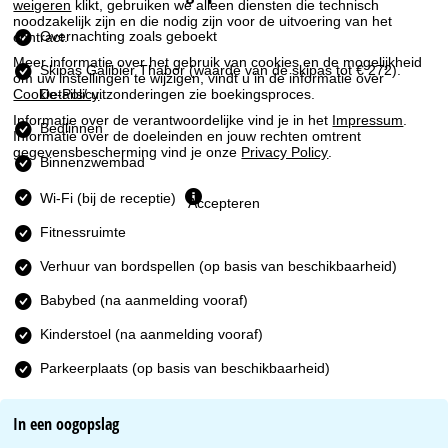
n
weigeren
klikt, gebruiken we alleen diensten die technisch
noodzakelijk zijn en die nodig zijn voor de uitvoering van het
Overnachting zoals geboekt
contract.
a
Meer informatie over het gebruik van cookies en de mogelijkheid
Skipas Galibier Thabor
(waarde van de skipas tot € 272).
om uw instellingen te wijzigen, vindt u in de informatie over
Cookie-Policy
.
Details/ uitzonderingen zie boekingsproces.
Informatie over de verantwoordelijke vind je in het
Impressum
.
Bedlinnen
Informatie over de doeleinden en jouw rechten omtrent
gegevensbescherming vind je onze
Privacy Policy
.
Binnenzwembad
Wi-Fi (bij de receptie)
Accepteren
Fitnessruimte
Verhuur van bordspellen (op basis van beschikbaarheid)
Babybed (na aanmelding vooraf)
Kinderstoel (na aanmelding vooraf)
Parkeerplaats (op basis van beschikbaarheid)
In een oogopslag