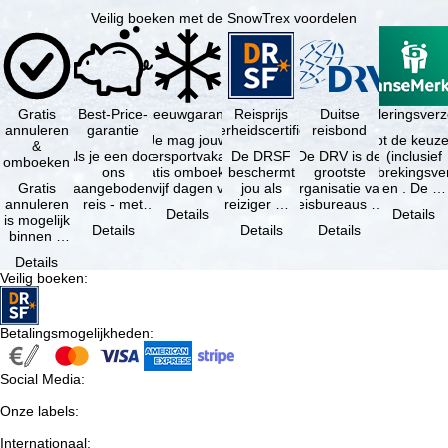
Veilig boeken met de SnowTrex voordelen
Gratis
Best-Price-
Sneeuwgarantie
Reisprijs
Reisannuleringsverz
Duitse
annuleren
garantie
zekerheidscertificaat
reisbond
Je mag jouw
Je hebt de keuze
&
Als je een door
wintersportvakantie
De DRSF
De DRV is de
(inclusief
omboeken
ons
gratis omboeken
beschermt
grootste
reisonderbrekingsve
Gratis
aangeboden
als vijf dagen voor
jou als
organisatie van
en . De …
annuleren
reis - met
de …
reiziger met
reisbureaus en
Details
Details
is mogelijk
dezelfde inhoud
een
reisorganisaties
Details
Details
Details
binnen 5
en
pakketreis
in Duitsland. …
dagen na
beschikbaarheid
of
Details
de
- bij …
gekoppelde
Veilig boeken
:
boeking,
services bij
als jouw
…
vakantie …
Betalingsmogelijkheden
:
Social Media
:
Onze labels
:
Internationaal
: