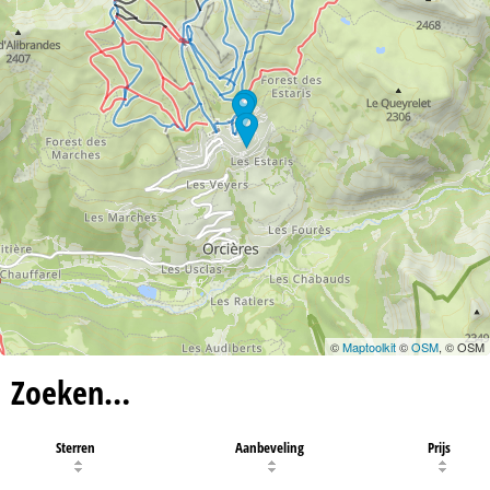
©
Maptoolkit
©
OSM
, © OSM
Zoeken…
Sterren
Aanbeveling
Prijs