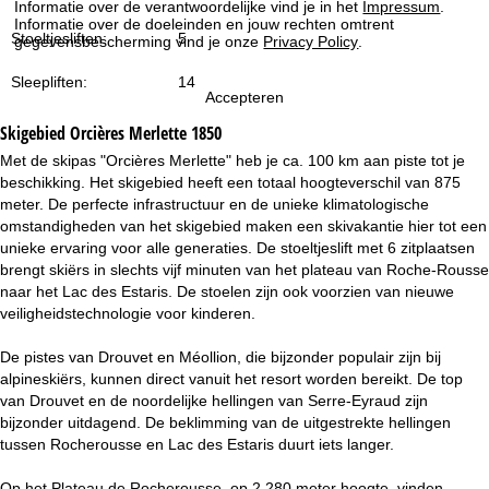
Informatie over de verantwoordelijke vind je in het
Impressum
.
i
Informatie over de doeleinden en jouw rechten omtrent
Stoeltjesliften:
5
gegevensbescherming vind je onze
Privacy Policy
.
n
Sleepliften:
14
Accepteren
a
Skigebied
Orcières Merlette 1850
Met de skipas "Orcières Merlette" heb je ca. 100 km aan piste tot je
beschikking. Het skigebied heeft een totaal hoogteverschil van 875
meter. De perfecte infrastructuur en de unieke klimatologische
omstandigheden van het skigebied maken een skivakantie hier tot een
unieke ervaring voor alle generaties. De stoeltjeslift met 6 zitplaatsen
brengt skiërs in slechts vijf minuten van het plateau van Roche-Rousse
naar het Lac des Estaris. De stoelen zijn ook voorzien van nieuwe
veiligheidstechnologie voor kinderen.
De pistes van Drouvet en Méollion, die bijzonder populair zijn bij
alpineskiërs, kunnen direct vanuit het resort worden bereikt. De top
van Drouvet en de noordelijke hellingen van Serre-Eyraud zijn
bijzonder uitdagend. De beklimming van de uitgestrekte hellingen
tussen Rocherousse en Lac des Estaris duurt iets langer.
Op het Plateau de Rocherousse, op 2.280 meter hoogte, vinden