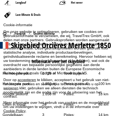
Langlauf
Het weer
Last-Minute & Deals
Cookie-informatie
Om onze website te optimaliseren, gebruiken we cookies om
S
Frankrijk
Orcières Merlette
gebruiksinformatie te verzamelen, die wij, TravelTrex GmbH, ook
delen met onze partners. Gebruiksprofielen worden aangemaakt
Skigebied
Orcières Merlette 1850
t
op basis van uw activiteiten met behulp van eindapparaat- en
browserinformatie. Deze gebruiksprofielen worden gebruikt voor
statistische analyse, individuele productaanbevelingen,
a
geïndividualiseerde reclame en bereikmeting. Hiervoor hebben wij
Informatie over het skigebied
uw toestemming nodig (op elk moment in te trekken), wat ook de
overdracht van bepaalde persoonlijke gegevens aan derde
r
aanbieders in derde landen buiten de Europese Economische
Ruimte inhoudt, zoals Google of Microsoft in de VS.
Het hoogste punt:
2.725 m
Tovertapijten:
4
t
Door op
accepteren
te klikken, accepteert u het gebruik van niet-
Het laagste punt:
1.850 m
Pistes in totaal:
100 km
functionele cookies en soortgelijke technologieën. Als u op
p
weigeren
klikt, gebruiken we alleen diensten die technisch
noodzakelijk zijn en die nodig zijn voor de uitvoering van het
Hoogte skioord:
1.850 m
Pistes:
18 km
contract.
a
Meer informatie over het gebruik van cookies en de mogelijkheid
Liften in totaal:
26
Pistes:
68 km
om uw instellingen te wijzigen, vindt u in de informatie over
g
Cookie-Policy
.
Gondelbaan:
3
Pistes:
14 km