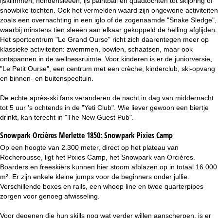
ijsklimmen, hondensleeën, ijs paintball en quadtochten tot skijoring of
snowbike tochten. Ook het vermelden waard zijn ongewone activiteiten
zoals een overnachting in een iglo of de zogenaamde "Snake Sledge",
waarbij minstens tien sleeën aan elkaar gekoppeld de helling afglijden.
Het sportcentrum "Le Grand Ourse" richt zich daarentegen meer op
klassieke activiteiten: zwemmen, bowlen, schaatsen, maar ook
ontspannen in de wellnessruimte. Voor kinderen is er de juniorversie,
"Le Petit Ourse", een centrum met een crèche, kinderclub, ski-opvang
en binnen- en buitenspeeltuin.
De echte après-ski fans veranderen de nacht in dag van middernacht
tot 5 uur 's ochtends in de "Yeti Club". Wie liever gewoon een biertje
drinkt, kan terecht in "The New Guest Pub".
Snowpark Orcières Merlette 1850:
Snowpark Pixies Camp
Op een hoogte van 2.300 meter, direct op het plateau van
Rocherousse, ligt het Pixies Camp, het Snowpark van Orcières.
Boarders en freeskiërs kunnen hier stoom afblazen op in totaal 16.000
m². Er zijn enkele kleine jumps voor de beginners onder jullie.
Verschillende boxes en rails, een whoop line en twee quarterpipes
zorgen voor genoeg afwisseling.
Voor degenen die hun skills nog wat verder willen aanscherpen, is er