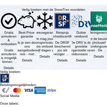
Veilig boeken met de SnowTrex voordelen
Gratis
Best-Price-
Sneeuwgarantie
Reisprijs
Reisannuleringsverz
Duitse
annuleren
garantie
zekerheidscertificaat
reisbond
Je mag jouw
Je hebt de keuze
&
Als je een door
wintersportvakantie
De DRSF
De DRV is de
(inclusief
omboeken
ons
gratis omboeken
beschermt
grootste
reisonderbrekingsve
Gratis
aangeboden
als vijf dagen voor
jou als
organisatie van
en . De …
annuleren
reis - met
de …
reiziger met
reisbureaus en
Details
Details
is mogelijk
dezelfde inhoud
een
reisorganisaties
Details
Details
Details
binnen 5
en
pakketreis
in Duitsland. …
dagen na
beschikbaarheid
of
Details
de
- bij …
gekoppelde
Veilig boeken
:
boeking,
services bij
als jouw
…
vakantie …
Betalingsmogelijkheden
:
Social Media
:
Onze labels
: