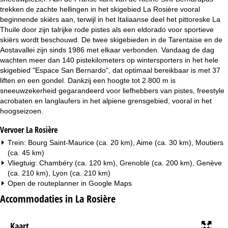
trekken de zachte hellingen in het skigebied La Rosière vooral
beginnende skiërs aan, terwijl in het Italiaanse deel het pittoreske La
Thuile door zijn talrijke rode pistes als een eldorado voor sportieve
skiërs wordt beschouwd. De twee skigebieden in de Tarentaise en de
Aostavallei zijn sinds 1986 met elkaar verbonden. Vandaag de dag
wachten meer dan 140 pistekilometers op wintersporters in het hele
skigebied "Espace San Bernardo", dat optimaal bereikbaar is met 37
liften en een gondel. Dankzij een hoogte tot 2.800 m is
sneeuwzekerheid gegarandeerd voor liefhebbers van pistes, freestyle
acrobaten en langlaufers in het alpiene grensgebied, vooral in het
hoogseizoen.
Vervoer La Rosière
Trein: Bourg Saint-Maurice (ca. 20 km), Aime (ca. 30 km), Moutiers
(ca. 45 km)
Vliegtuig: Chambéry (ca. 120 km), Grenoble (ca. 200 km), Genève
(ca. 210 km), Lyon (ca. 210 km)
Open de routeplanner in
Google Maps
Accommodaties in La Rosière
Kaart