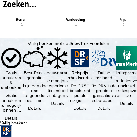
Zoeken…
Sterren
Aanbeveling
Prijs
Veilig boeken met de SnowTrex voordelen
Gratis
Best-Price-
Sneeuwgarantie
Reisprijs
Reisannuleringsverz
Duitse
annuleren
garantie
zekerheidscertificaat
reisbond
Je mag jouw
Je hebt de keuze
&
Als je een door
wintersportvakantie
De DRSF
De DRV is de
(inclusief
omboeken
ons
gratis omboeken
beschermt
grootste
reisonderbrekingsve
Gratis
aangeboden
als vijf dagen voor
jou als
organisatie van
en . De …
annuleren
reis - met
de …
reiziger met
reisbureaus en
Details
Details
is mogelijk
dezelfde inhoud
een
reisorganisaties
Details
Details
Details
binnen 5
en
pakketreis
in Duitsland. …
dagen na
beschikbaarheid
of
Details
de
- bij …
gekoppelde
Veilig boeken
:
boeking,
services bij
als jouw
…
vakantie …