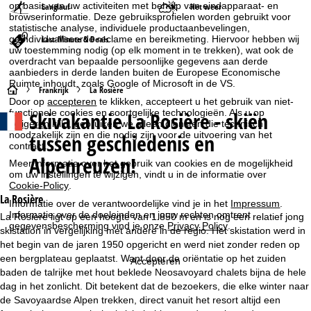
op basis van uw activiteiten met behulp van eindapparaat- en
Langlauf
Het weer
browserinformatie. Deze gebruiksprofielen worden gebruikt voor
statistische analyse, individuele productaanbevelingen,
Last-Minute & Deals
geïndividualiseerde reclame en bereikmeting. Hiervoor hebben wij
uw toestemming nodig (op elk moment in te trekken), wat ook de
overdracht van bepaalde persoonlijke gegevens aan derde
aanbieders in derde landen buiten de Europese Economische
Ruimte inhoudt, zoals Google of Microsoft in de VS.
S
Frankrijk
La Rosière
Door op
accepteren
te klikken, accepteert u het gebruik van niet-
Skivakantie
La Rosière - skiën
functionele cookies en soortgelijke technologieën. Als u op
t
weigeren
klikt, gebruiken we alleen diensten die technisch
tussen geschiedenis en
noodzakelijk zijn en die nodig zijn voor de uitvoering van het
a
contract.
Alpenreuzen!
Meer informatie over het gebruik van cookies en de mogelijkheid
om uw instellingen te wijzigen, vindt u in de informatie over
r
Cookie-Policy
.
La Rosière
t
Informatie over de verantwoordelijke vind je in het
Impressum
.
Informatie over de doeleinden en jouw rechten omtrent
La Rosière ligt op een hoogte van 1.850 m en is nog een relatief jong
gegevensbescherming vind je onze
Privacy Policy
.
skistation in vergelijking met andere in de regio. Het skistation werd in
p
het begin van de jaren 1950 opgericht en werd niet zonder reden op
een bergplateau geplaatst. Want door de oriëntatie op het zuiden
a
Accepteren
baden de talrijke met hout beklede Neosavoyard chalets bijna de hele
dag in het zonlicht. Dit betekent dat de bezoekers, die elke winter naar
g
de Savoyaardse Alpen trekken, direct vanuit het resort altijd een