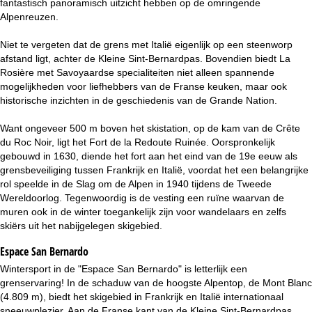
fantastisch panoramisch uitzicht hebben op de omringende
i
Alpenreuzen.
n
Niet te vergeten dat de grens met Italië eigenlijk op een steenworp
afstand ligt, achter de Kleine Sint-Bernardpas. Bovendien biedt La
a
Rosière met Savoyaardse specialiteiten niet alleen spannende
mogelijkheden voor liefhebbers van de Franse keuken, maar ook
historische inzichten in de geschiedenis van de Grande Nation.
Want ongeveer 500 m boven het skistation, op de kam van de Crête
du Roc Noir, ligt het Fort de la Redoute Ruinée. Oorspronkelijk
gebouwd in 1630, diende het fort aan het eind van de 19e eeuw als
grensbeveiliging tussen Frankrijk en Italië, voordat het een belangrijke
rol speelde in de Slag om de Alpen in 1940 tijdens de Tweede
Wereldoorlog. Tegenwoordig is de vesting een ruïne waarvan de
muren ook in de winter toegankelijk zijn voor wandelaars en zelfs
skiërs uit het nabijgelegen skigebied.
Espace San Bernardo
Wintersport in de "Espace San Bernardo" is letterlijk een
grenservaring! In de schaduw van de hoogste Alpentop, de Mont Blanc
(4.809 m), biedt het skigebied in Frankrijk en Italië internationaal
sneeuwplezier. Aan de Franse kant van de Kleine Sint-Bernardpas