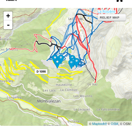
+
RELIEF MAP
-
©
Maptoolkit
©
OSM
, © OSM