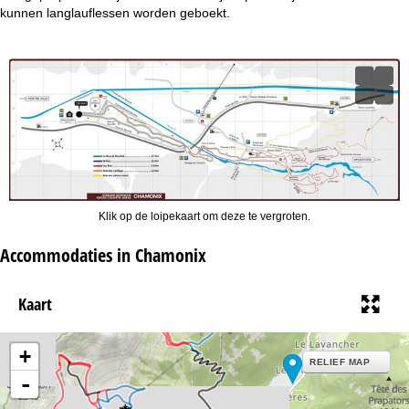
i
kunnen langlauflessen worden geboekt.
n
a
Klik op de loipekaart om deze te vergroten.
Accommodaties in Chamonix
Kaart
+
RELIEF MAP
-