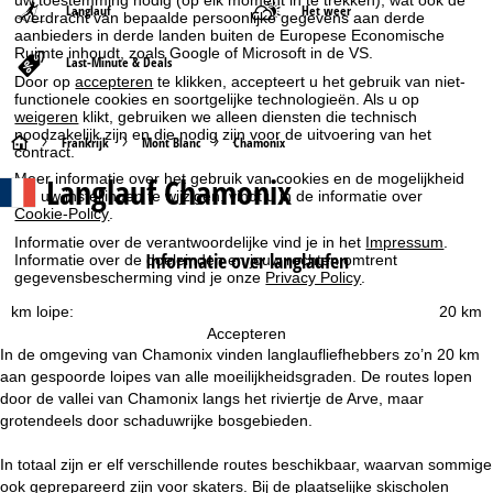
Langlauf
Het weer
overdracht van bepaalde persoonlijke gegevens aan derde
aanbieders in derde landen buiten de Europese Economische
Ruimte inhoudt, zoals Google of Microsoft in de VS.
Last-Minute & Deals
Door op
accepteren
te klikken, accepteert u het gebruik van niet-
functionele cookies en soortgelijke technologieën. Als u op
weigeren
klikt, gebruiken we alleen diensten die technisch
noodzakelijk zijn en die nodig zijn voor de uitvoering van het
S
Frankrijk
Mont Blanc
Chamonix
contract.
Langlauf Chamonix
Meer informatie over het gebruik van cookies en de mogelijkheid
t
om uw instellingen te wijzigen, vindt u in de informatie over
Cookie-Policy
.
a
Informatie over de verantwoordelijke vind je in het
Impressum
.
Informatie over langlaufen
Informatie over de doeleinden en jouw rechten omtrent
r
gegevensbescherming vind je onze
Privacy Policy
.
km loipe:
20 km
t
Accepteren
In de omgeving van Chamonix vinden langlaufliefhebbers zo’n 20 km
p
aan gespoorde loipes van alle moeilijkheidsgraden. De routes lopen
door de vallei van Chamonix langs het riviertje de Arve, maar
a
grotendeels door schaduwrijke bosgebieden.
g
In totaal zijn er elf verschillende routes beschikbaar, waarvan sommige
ook geprepareerd zijn voor skaters. Bij de plaatselijke skischolen