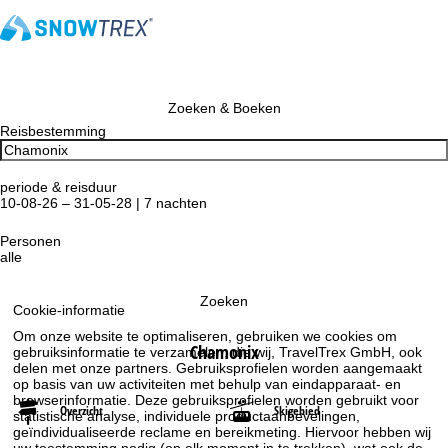
Zoeken & Boeken
Reisbestemming
periode & reisduur
10-08-26 – 31-05-28 | 7 nachten
Personen
alle
Zoeken
Cookie-informatie
Om onze website te optimaliseren, gebruiken we cookies om
Chamonix
gebruiksinformatie te verzamelen, die wij, TravelTrex GmbH, ook
delen met onze partners. Gebruiksprofielen worden aangemaakt
op basis van uw activiteiten met behulp van eindapparaat- en
browserinformatie. Deze gebruiksprofielen worden gebruikt voor
Overzicht
Skigebied
statistische analyse, individuele productaanbevelingen,
geïndividualiseerde reclame en bereikmeting. Hiervoor hebben wij
uw toestemming nodig (op elk moment in te trekken), wat ook de