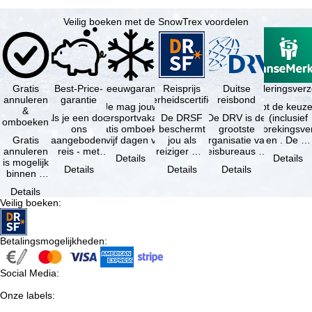
Veilig boeken met de SnowTrex voordelen
Gratis
Best-Price-
Sneeuwgarantie
Reisprijs
Reisannuleringsverz
Duitse
annuleren
garantie
zekerheidscertificaat
reisbond
Je mag jouw
Je hebt de keuze
&
Als je een door
wintersportvakantie
De DRSF
De DRV is de
(inclusief
omboeken
ons
gratis omboeken
beschermt
grootste
reisonderbrekingsve
Gratis
aangeboden
als vijf dagen voor
jou als
organisatie van
en . De …
annuleren
reis - met
de …
reiziger met
reisbureaus en
Details
Details
is mogelijk
dezelfde inhoud
een
reisorganisaties
Details
Details
Details
binnen 5
en
pakketreis
in Duitsland. …
dagen na
beschikbaarheid
of
Details
de
- bij …
gekoppelde
Veilig boeken
:
boeking,
services bij
als jouw
…
vakantie …
Betalingsmogelijkheden
:
Social Media
:
Onze labels
: