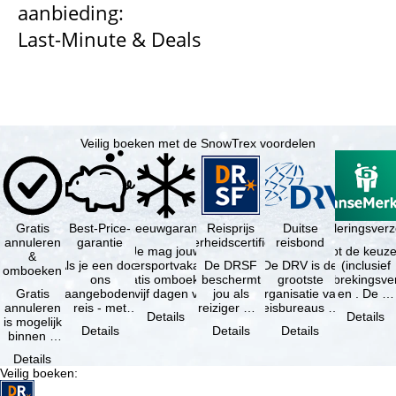
aanbieding:
Last-Minute & Deals
n
a
Veilig boeken met de SnowTrex voordelen
Gratis
Best-Price-
Sneeuwgarantie
Reisprijs
Reisannuleringsverz
Duitse
annuleren
garantie
zekerheidscertificaat
reisbond
Je mag jouw
Je hebt de keuze
&
Als je een door
wintersportvakantie
De DRSF
De DRV is de
(inclusief
omboeken
ons
gratis omboeken
beschermt
grootste
reisonderbrekingsve
Gratis
aangeboden
als vijf dagen voor
jou als
organisatie van
en . De …
annuleren
reis - met
de …
reiziger met
reisbureaus en
Details
Details
is mogelijk
dezelfde inhoud
een
reisorganisaties
Details
Details
Details
binnen 5
en
pakketreis
in Duitsland. …
dagen na
beschikbaarheid
of
Details
de
- bij …
gekoppelde
Veilig boeken
:
boeking,
services bij
als jouw
…