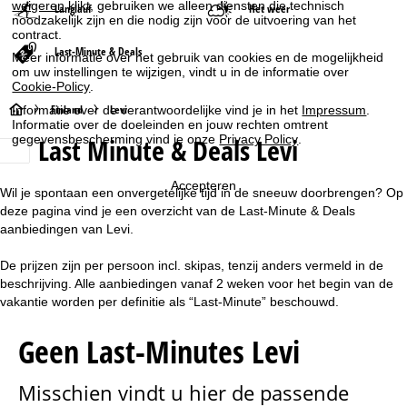
weigeren
klikt, gebruiken we alleen diensten die technisch
Langlauf
Het weer
noodzakelijk zijn en die nodig zijn voor de uitvoering van het
contract.
Last-Minute & Deals
Meer informatie over het gebruik van cookies en de mogelijkheid
om uw instellingen te wijzigen, vindt u in de informatie over
Cookie-Policy
.
S
Finland
Levi
Informatie over de verantwoordelijke vind je in het
Impressum
.
Informatie over de doeleinden en jouw rechten omtrent
gegevensbescherming vind je onze
Privacy Policy
.
Last Minute & Deals Levi
t
a
Accepteren
Wil je spontaan een onvergetelijke tijd in de sneeuw doorbrengen? Op
deze pagina vind je een overzicht van de Last-Minute & Deals
r
aanbiedingen van Levi.
t
De prijzen zijn per persoon incl. skipas, tenzij anders vermeld in de
beschrijving. Alle aanbiedingen vanaf 2 weken voor het begin van de
p
vakantie worden per definitie als “Last-Minute” beschouwd.
a
Geen Last-Minutes Levi
g
Misschien vindt u hier de passende
i