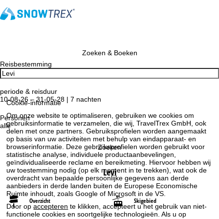
Zoeken & Boeken
Reisbestemming
periode & reisduur
10-08-26 – 31-05-28 | 7 nachten
Cookie-informatie
Om onze website te optimaliseren, gebruiken we cookies om
Personen
gebruiksinformatie te verzamelen, die wij, TravelTrex GmbH, ook
alle
delen met onze partners. Gebruiksprofielen worden aangemaakt
op basis van uw activiteiten met behulp van eindapparaat- en
browserinformatie. Deze gebruiksprofielen worden gebruikt voor
Zoeken
statistische analyse, individuele productaanbevelingen,
geïndividualiseerde reclame en bereikmeting. Hiervoor hebben wij
Levi
uw toestemming nodig (op elk moment in te trekken), wat ook de
overdracht van bepaalde persoonlijke gegevens aan derde
aanbieders in derde landen buiten de Europese Economische
Ruimte inhoudt, zoals Google of Microsoft in de VS.
Overzicht
Skigebied
Door op
accepteren
te klikken, accepteert u het gebruik van niet-
functionele cookies en soortgelijke technologieën. Als u op