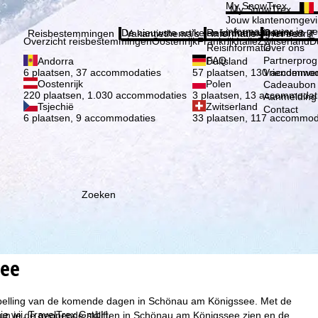
Kies 
My SnowTrex
My SnowTrex
Aanmelden
Jouw klantenomgevi
informatie over je g
De nieuwste artikelen in ons magazine
Reisinformatie
Over ons
Reisbestemmingen
Vakantiethema's
Informatie
Het bedrijf
Overzicht reisbestemmingen
Oostenrijk
Frankrijk
Italië
Zwitserland
D
Reisinformatie
Over ons
FAQ
Partnerpro
Andorra
Duitsland
Vriendenwer
6 plaatsen, 37 accommodaties
57 plaatsen, 130 accommod
Oostenrijk
Polen
Cadeaubon
220 plaatsen, 1.030 accommodaties
3 plaatsen, 13 accommodat
Aanmelding 
Tsjechië
Zwitserland
Contact
6 plaatsen, 9 accommodaties
33 plaatsen, 117 accommod
Zoeken
see
rspelling van de komende dagen in Schönau am Königssee. Met de
ie wij, TravelTrex GmbH,
un je de geopende skiliften in Schönau am Königssee zien en de