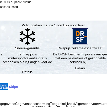
ie: © GeoSphere Austria
tie: Skiresort
Veilig boeken met de SnowTrex voordelen
Sneeuwgarantie
Reisprijs zekerheidscertificaat
is
Je mag jouw
De DRSF beschermt jou als reizige
wintersportvakantie gratis
met een pakketreis of gekoppelde
omboeken als vijf dagen voor de
services bij …
…
Details
Details
fsgegevens
Gegevensbescherming
Toegankelijkheid
Algemene voorwaar