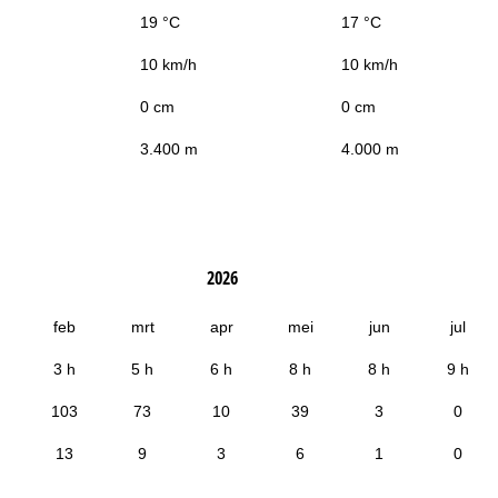
19 °C
17 °C
10 km/h
10 km/h
0 cm
0 cm
3.400 m
4.000 m
2026
feb
mrt
apr
mei
jun
jul
3 h
5 h
6 h
8 h
8 h
9 h
103
73
10
39
3
0
13
9
3
6
1
0