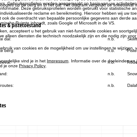
rs. Gebruiksprofielen worden aangemaakt op basis van uw activiteite
ogtes op de berg en in het dal. Het diagram vergelijkt de sneeuwval 
formatie. Deze gebruiksprofielen worden gebruikt voor statistische ana
ndividualiseerde reclame en bereikmeting. Hiervoor hebben wij uw to
at ook de overdracht van bepaalde persoonlijke gegevens aan derde aa
ische Ruimte inhoudt, zoals Google of Microsoft in de VS.
es & pistetoestand
kken, accepteert u het gebruik van niet-functionele cookies en soortgeli
we alleen diensten die technisch noodzakelijk zijn en die nodig zijn voor
e dal:
n.b.
Skili
ebruik van cookies en de mogelijkheid om uw instellingen te wijzigen, v
e berg:
n.b.
Piste
oordelijke vind je in het
Impressum
. Informatie over de doeleinden en
uwval:
n.b.
Rode
d je onze
Privacy Policy
.
and:
n.b.
Snow
routes:
n.b.
Dala
tes