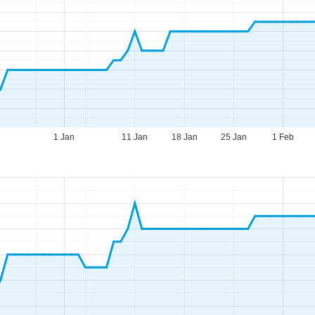
1 Jan
11 Jan
18 Jan
25 Jan
1 Feb
eningstijden
-do:
09:00-17:00
09:00-14:00
-zo:
gesloten