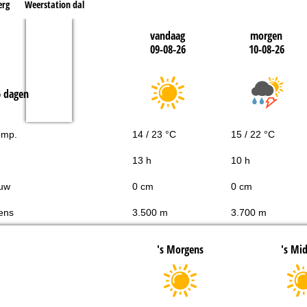
erg
Weerstation dal
vandaag
morgen
09-08-26
10-08-26
5 dagen
emp.
14 / 23 °C
15 / 22 °C
13 h
10 h
uw
0 cm
0 cm
ens
3.500 m
3.700 m
's Morgens
's Mi