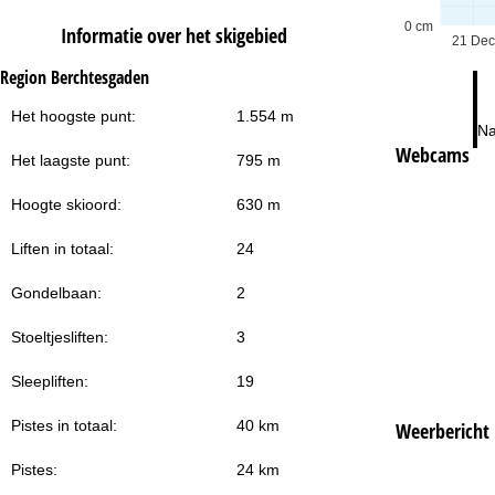
0 cm
Informatie over het skigebied
21 Dec
Region Berchtesgaden
Het hoogste punt:
1.554 m
Na
Webcams
Het laagste punt:
795 m
Hoogte skioord:
630 m
Liften in totaal:
24
Gondelbaan:
2
Stoeltjesliften:
3
Sleepliften:
19
Pistes in totaal:
40 km
Weerbericht
Pistes:
24 km