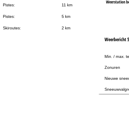
Weerstation b
Pistes:
11 km
Pistes:
5 km
Skiroutes:
2 km
Weerbericht 
Min. / max. t
Zonuren
Nieuwe snee
Sneeuwvalgr