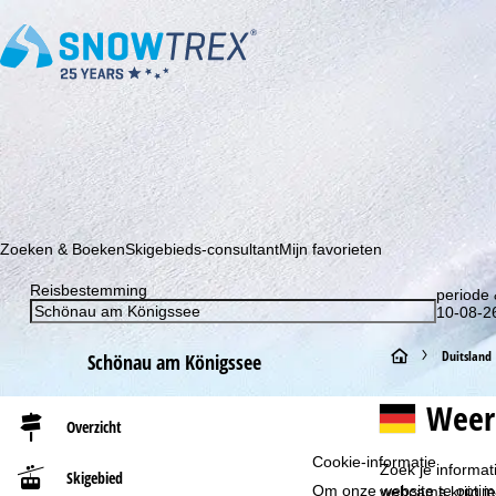
Schrijf je in voor onze nieuwsbrief en wees als eerste op de hoo
Zoeken & Boeken
Skigebieds-consultant
Mijn favorieten
Reisbestemming
periode 
10-08-26
S
Duitsland
Schönau am Königssee
t
Weer
Overzicht
a
Cookie-informatie
Zoek je informa
Skigebied
r
Om onze website te optima
webcams krijg j