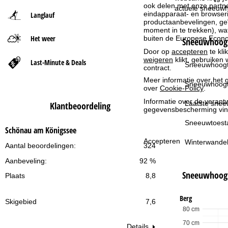
ook delen met onze partne
actuele sneeuwho
eindapparaat- en browserin
Langlauf
t
productaanbevelingen, geï
moment in te trekken), w
Het weer
buiten de Europese Econom
p
Sneeuwhoogt
Door op
accepteren
te kli
weigeren
klikt, gebruiken 
a
Last-Minute & Deals
Sneeuwhoogt
contract.
Meer informatie over het g
g
Sneeuwhoogt
over
Cookie-Policy
.
Informatie over de verantw
i
Laatste snee
Klantbeoordeling
gegevensbescherming vin
n
Sneeuwtoest
Schönau am Königssee
Accepteren
Winterwandel
a
Aantal beoordelingen:
324
Aanbeveling:
92 %
Sneeuwhoog
Plaats
8,8
Berg
Skigebied
7,6
80 cm
70 cm
Details