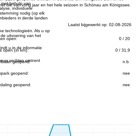
n met behulp van
met die van vorig jaar en het hele seizoen in Schönau am Königssee.
lyse, individuele
estemming nodig (op elk
nbieders in derde landen
Laatst bijgewerkt op: 02-08-2026
jke technologieën. Als u op
 de uitvoering van het
ften open:
0 / 20
indt u in de informatie
s open (in km):
0 / 31,9
 jouw rechten omtrent
lbaan geopend:
n.b.
park geopend:
nee
fdaling geopend:
nee