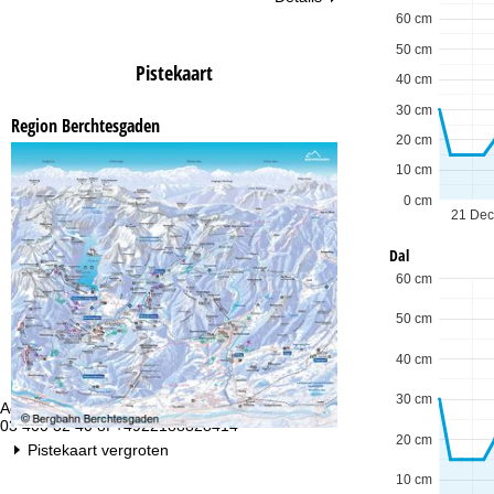
60 cm
50 cm
Pistekaart
40 cm
30 cm
Region Berchtesgaden
20 cm
10 cm
0 cm
21 Dec
Dal
60 cm
50 cm
40 cm
30 cm
Advies
Op
03 400 32 40 of +4922188828414
ma
20 cm
vr:
Pistekaart vergroten
za
10 cm