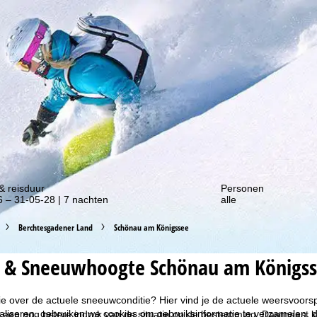
gte van onze kortingsacties!
& reisduur
Personen
 – 31-05-28 | 7 nachten
alle
Berchtesgadener Land
Schönau am Königssee
 & Sneeuwhoogte Schönau am Königs
tie over de actuele sneeuwconditie? Hier vind je de actuele weersvoo
liseren, gebruiken we cookies om gebruiksinformatie te verzamelen, d
e een nog betere indruk van de situatie op de bestemming. Daarnaast k