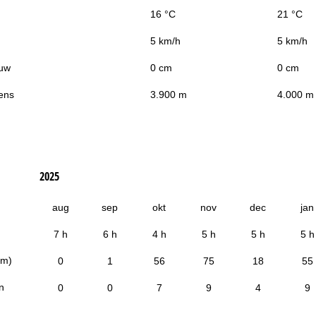
16 °C
21 °C
5 km/h
5 km/h
uw
0 cm
0 cm
ens
3.900 m
4.000 m
2025
aug
sep
okt
nov
dec
jan
7 h
6 h
4 h
5 h
5 h
5 h
cm)
0
1
56
75
18
55
n
0
0
7
9
4
9